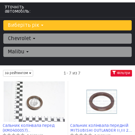
Уточніть
автомобіль:
Виберіть рік
Chevrolet
Malibu
1 - 7 из 7
за рейтингом
Фільтри
Сальник колінвала перед
Сальник колінвала передній
(KM0400057)
MITSUBISHI OUTLANDER II,III 2.0,