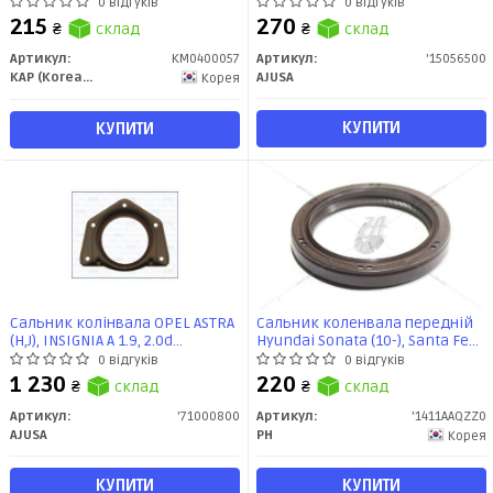
ix35/Tucson/Sonata (21421-
2.4i (15056500) Ajusa
0 відгуків
0 відгуків
25002) KAP
215
270
₴
склад
₴
склад
Артикул:
KM0400057
Артикул:
'15056500
KAP (KoreaAutoParts)
AJUSA
Корея
КУПИТИ
КУПИТИ
Сальник колінвала OPEL ASTRA
Сальник коленвала передній
(H,J), INSIGNIA A 1.9, 2.0d
Hyundai Sonata (10-), Santa Fe
(71000800) Ajusa
(12-) (1411AAQZZ0) PH
0 відгуків
0 відгуків
1 230
220
₴
склад
₴
склад
Артикул:
'71000800
Артикул:
'1411AAQZZ0
AJUSA
PH
Корея
КУПИТИ
КУПИТИ