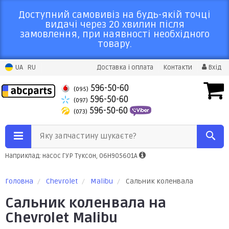
Доступний самовивіз на будь-якій точці
видачі через 20 хвилин після
замовлення, при наявності необхідного
товару.
UA
RU
Доставка і оплата
Контакти
Вхід
596-50-60
(095)
596-50-60
(097)
596-50-60
(073)
Яку запчастину шукаєте?
Наприклад: насос ГУР Туксон, 06H905601A
Головна
Chevrolet
Malibu
Сальник коленвала
Сальник коленвала на
Chevrolet Malibu