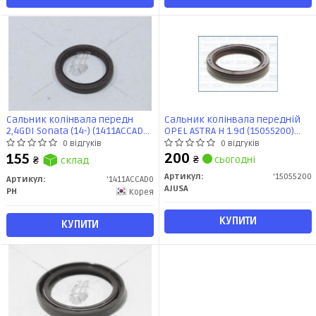
Сальник колінвала передн
Сальник колінвала передній
2,4GDI Sonata (14-) (1411ACCAD0)
OPEL ASTRA H 1.9d (15055200)
PH
Ajusa
0 відгуків
0 відгуків
200
155
₴
сьогодні
₴
склад
Артикул:
'15055200
Артикул:
'1411ACCAD0
AJUSA
PH
Корея
КУПИТИ
КУПИТИ