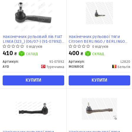
Наконечник рульовий лів FIAT
Накінечник рульової тяги
LINEA (323_) (06/07-) (91-07892)
Citroen BERLINGO / BERLINGO
AYD
FIRST Box Body/MPV (96-11)
0 відгуків
0 відгуків
(L2820) MONROE
410
400
₴
склад
₴
склад
Артикул:
91-07892
Артикул:
L2820
AYD
MONROE
Туреччина
Бельгія
КУПИТИ
КУПИТИ