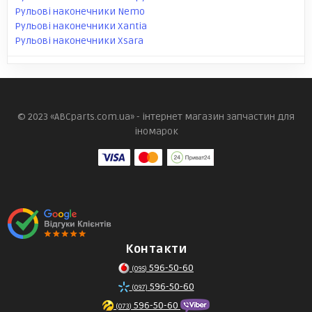
Рульові наконечники Nemo
Рульові наконечники Xantia
Рульові наконечники Xsara
© 2023 «ABCparts.com.ua» - інтернет магазин запчастин для
іномарок
Контакти
596-50-60
(095)
596-50-60
(097)
596-50-60
(073)