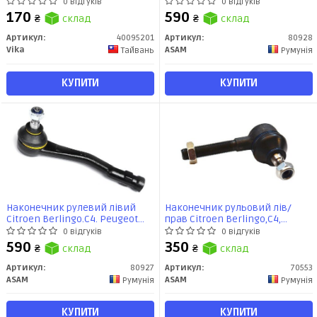
11), Xsara (98-05)/Peugeot
Partner.308.3008.5008 (80928)
0 відгуків
0 відгуків
205,306,307,309,504, Partner(96-
ASAM
170
590
₴
склад
₴
склад
05) (40095201) VIKA
Артикул:
40095201
Артикул:
80928
Vika
ASAM
Тайвань
Румунія
КУПИТИ
КУПИТИ
Наконечник рулевий лівий
Наконечник рульовий лiв/
Citroen Berlingo.C4. Peugeot
прав Citroen Berlingo,С4,
Partner.308.3008.5008 (80927)
Peugeot 306/307 (70553) ASAM
0 відгуків
0 відгуків
ASAM
590
350
₴
склад
₴
склад
Артикул:
80927
Артикул:
70553
ASAM
ASAM
Румунія
Румунія
КУПИТИ
КУПИТИ