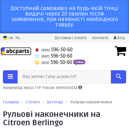
Доступний самовивіз на будь-якій точці
видачі через 20 хвилин після
замовлення, при наявності необхідного
товару.
UA
RU
Доставка і оплата
Контакти
Вхід
596-50-60
(095)
596-50-60
(097)
596-50-60
(073)
Яку запчастину шукаєте?
Наприклад: насос ГУР Туксон, 06H905601A
Головна
Citroen
Berlingo
Рульові наконечники
Рульові наконечники на
Citroen Berlingo