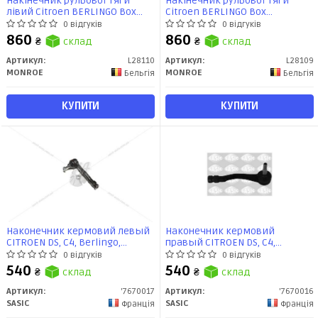
Накінечник рульової тяги
Накінечник рульової тяги
лівий Citroen BERLINGO Box
Citroen BERLINGO Box
Body/MPV (B9) 08-, BERLINGO
Body/MPV (B9) 08-, BERLINGO
0 відгуків
0 відгуків
MULTISPACE (B9) 08- (L28110)
MULTISPACE (B9) 08- (L28109)
860
860
₴
склад
₴
склад
MONROE
MONROE
Артикул:
L28110
Артикул:
L28109
MONROE
MONROE
Бельгія
Бельгія
КУПИТИ
КУПИТИ
Наконечник кермовий левый
Наконечник кермовий
CITROEN DS, C4, Berlingo,
правый CITROEN DS, C4,
DS4/PEUGEOT 3008, 308, 5008,
Berlingo, DS4/PEUGEOT 3008,
0 відгуків
0 відгуків
Partner (7670017) Sasic
308, 5008, Partner (7670016)
540
540
₴
склад
₴
склад
Sasic
Артикул:
'7670017
Артикул:
'7670016
SASIC
SASIC
Франція
Франція