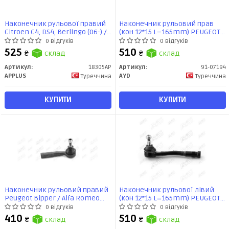
Наконечник рульової правий
Наконечник рульовий прав
Citroen C4, DS4, Berlingo (06-) /
(кон 12*15 L=165mm) PEUGEOT
Peugeot 308, 3008, 5008,
308 (07-), PARTNER (08-), 3008
0 відгуків
0 відгуків
Partner (07-) (18305AP) APPLUS
(08-), DS DS4 (15-) (91-07194) AYD
525
510
₴
склад
₴
склад
Артикул:
18305AP
Артикул:
91-07194
APPLUS
AYD
Туреччина
Туреччина
КУПИТИ
КУПИТИ
Наконечник рульовий правий
Наконечник рульової лівий
Peugeot Bipper / Alfa Romeo
(кон 12*15 L=165mm) PEUGEOT
MiTo / Citroen Nemo / Fiat
308 (07-), PARTNER (08-), 3008
0 відгуків
0 відгуків
Punto / Opel Corsa (06-) (91-
(08-), DS DS4 (15-) (91-07195) AYD
410
510
₴
склад
₴
склад
07893) AYD