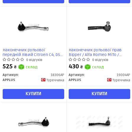
Наконечник рульової
Наконечник рульової прав
передній лівий Citroen C4, DS4,
Bipper / Alfa Romeo MiTo /
Berlingo (06-) / Peugeot 308,
Nemo / Punto / Corsa (06-)
0 відгуків
0 відгуків
3008, 5008, Partner (07-)
(заміна для 16257AP) (19004AP)
525
430
₴
склад
₴
склад
(18306AP) APPLUS
APPLUS
Артикул:
18306AP
Артикул:
19004AP
APPLUS
APPLUS
Туреччина
Туреччина
КУПИТИ
КУПИТИ