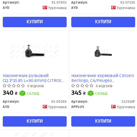
Артикул:
91-07893
Артикул:
91-07195
AYD
AYD
Туреччина
Туреччина
КУПИТИ
КУПИТИ
Наконечник рульовий
Наконечник кермовий Citroen
(12.1*15.85 L=90.8mm) CITROEN
Berlingo, C4/Peugeo
BERLINGO, PEUGEOT PARTNER,
Partner/Renault Trafic (98-)
0 відгуків
0 відгуків
307 (91-00180) AYD
(11291AP) APPLUS
340
345
₴
склад
₴
склад
Артикул:
91-00180
Артикул:
11291AP
AYD
APPLUS
Туреччина
Туреччина
КУПИТИ
КУПИТИ