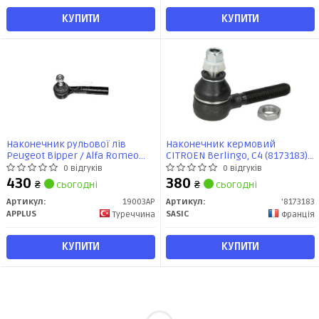
КУПИТИ
КУПИТИ
Наконечник рульової лів
Наконечник кермовий
Peugeot Bipper / Alfa Romeo
CITROEN Berlingo, C4 (8173183)
MiTo / Nemo / Punto / Corsa
Sasic
0 відгуків
0 відгуків
(06-) (заміна для 16256AP)
430
380
₴
сьогодні
₴
сьогодні
(19003AP) APPLUS
Артикул:
19003AP
Артикул:
'8173183
APPLUS
SASIC
Туреччина
Франція
КУПИТИ
КУПИТИ