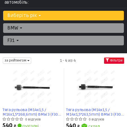
автомобіль:
Виберіть рік
BMW
F31
1 - 4 из 4
за рейтингом
Фільтри
Тяга рульова (M14x1,5 /
Тяга рульова (M14x1,5 /
M16x1,5*268,6mm) BMW 3 (F30.
M14x1,5*263,5mm) BMW 3 (F30.
F80) (11-) (9512688) AYD
F80) (11-) (9513319) AYD
0 відгуків
0 відгуків
540
540
₴
сьогодні
₴
склад