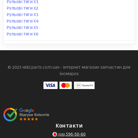
Рульові тяги X1
Рульові тяги X2
Рульові тяги X3
Рульові тяги X4
Рульові тяги X5
Рульові тяги X6
© 2023 «ABCparts.com.ua» - інтернет магазин запчастин для
іномарок
Контакти
596-50-60
(095)