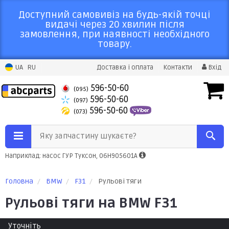
Доступний самовивіз на будь-якій точці
видачі через 20 хвилин після
замовлення, при наявності необхідного
товару.
UA
RU
Доставка і оплата
Контакти
Вхід
596-50-60
(095)
596-50-60
(097)
596-50-60
(073)
Яку запчастину шукаєте?
Наприклад: насос ГУР Туксон, 06H905601A
Головна
BMW
F31
Рульові тяги
Рульові тяги на BMW F31
Уточніть