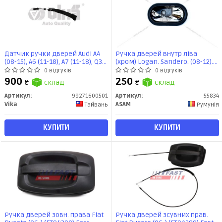
Датчик ручки дверей Audi A4
Ручка дверей внутр ліва
(08-15), A6 (11-18), A7 (11-18), Q3
(хром) Logan. Sandero. (08-12).
(12-18), Q5 (09-17) (99271600501)
Duster. Lodgy (55834) ASAM
0 відгуків
0 відгуків
VIKA
900
250
₴
склад
₴
склад
Артикул:
99271600501
Артикул:
55834
Vika
ASAM
Тайвань
Румунія
КУПИТИ
КУПИТИ
Ручка дверей зовн. права Fiat
Ручка дверей зсувних прав.