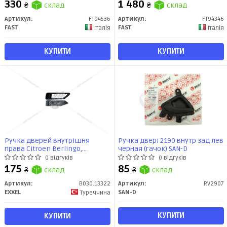
330
1 480
₴
склад
₴
склад
Артикул:
FT94536
Артикул:
FT94346
FAST
FAST
Італія
Італія
КУПИТИ
КУПИТИ
Ручка дверей внутрішня
Ручка двері 2190 внутр зад лев
права Citroen Berlingo,
черная (гачок) SAN-D
Peugeot Partner (B030.13322)
0 відгуків
0 відгуків
EXXEL
175
85
₴
склад
₴
склад
Артикул:
B030.13322
Артикул:
RV2907
EXXEL
SAN-D
Туреччина
КУПИТИ
КУПИТИ