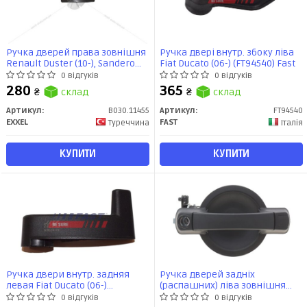
Ручка дверей права зовнішня
Ручка двері внутр. збоку ліва
Renault Duster (10-), Sandero
Fiat Ducato (06-) (FT94540) Fast
(08-) (B030.11455) EXXEL
0 відгуків
0 відгуків
280
365
₴
склад
₴
склад
Артикул:
B030.11455
Артикул:
FT94540
EXXEL
FAST
Туреччина
Італія
КУПИТИ
КУПИТИ
Ручка двери внутр. задняя
Ручка дверей задніх
левая Fiat Ducato (06-)
(распашних) ліва зовнішня
(FT94536) Fast
doblo 2005-2016 (FT94346) Fast
0 відгуків
0 відгуків