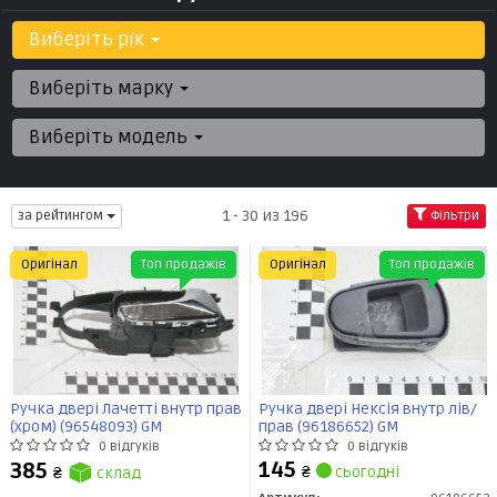
Виберіть рік
Виберіть марку
Виберіть модель
1 - 30 из 196
за рейтингом
Фільтри
Оригінал
Топ продажів
Оригінал
Топ продажів
Ручка двері Лачетті внутр прав
Ручка двері Нексія внутр лів/
(хром) (96548093) GM
прав (96186652) GM
0 відгуків
0 відгуків
145
385
₴
сьогодні
₴
склад