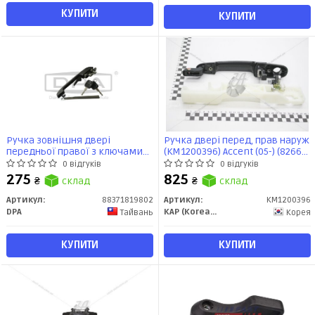
КУПИТИ
КУПИТИ
Ручка зовнішня двері
Ручка двері перед, прав наруж
передньої правої з ключами
(KM1200396) Accent (05-) (82660-
Audi 100 (83-88),200 (84-88)
1E050) KAP
0 відгуків
0 відгуків
(88371819802) DPA
275
825
₴
склад
₴
склад
Артикул:
88371819802
Артикул:
KM1200396
DPA
KAP (KoreaAutoParts)
Тайвань
Корея
КУПИТИ
КУПИТИ