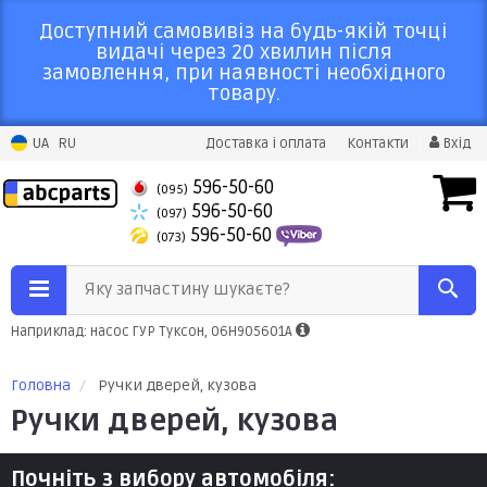
Доступний самовивіз на будь-якій точці
видачі через 20 хвилин після
замовлення, при наявності необхідного
товару.
UA
RU
Доставка і оплата
Контакти
Вхід
596-50-60
(095)
596-50-60
(097)
596-50-60
(073)
Яку запчастину шукаєте?
Наприклад: насос ГУР Туксон, 06H905601A
Головна
Ручки дверей, кузова
Ручки дверей, кузова
Почніть з вибору автомобіля: