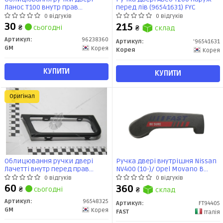
Ланос Т100 внутр прав
перед лів (96541631) FYC
(96238360) GM
0 відгуків
0 відгуків
30
215
₴
сьогодні
₴
склад
Артикул:
96238360
Артикул:
'96541631
GM
Корея
Корея
Корея
КУПИТИ
КУПИТИ
Оригінал
Облицювання ручки двері
Ручка двері внутрішня Nissan
Лачетті внутр перед прав
NV400 (10-)/ Opel Movano B
(96548325) GM
(10-)/Renault Master III (10-)
0 відгуків
0 відгуків
(FT94405) Fast
60
360
₴
сьогодні
₴
склад
Артикул:
96548325
Артикул:
FT94405
GM
Корея
FAST
Італія