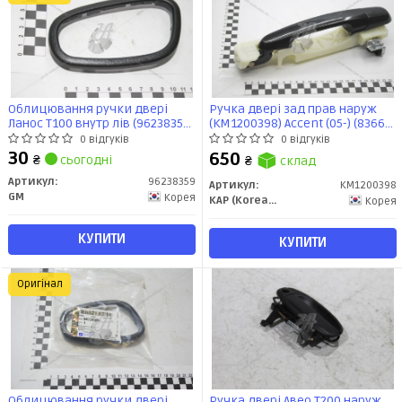
Облицювання ручки двері
Ручка двері зад прав наруж
Ланос Т100 внутр лів (96238359)
(KM1200398) Accent (05-) (83660-
GM
1E050) KAP
0 відгуків
0 відгуків
30
650
₴
сьогодні
₴
склад
Артикул:
96238359
Артикул:
KM1200398
GM
Корея
KAP (KoreaAutoParts)
Корея
КУПИТИ
КУПИТИ
Оригінал
Облицювання ручки двері
Ручка двері Авео Т200 наруж