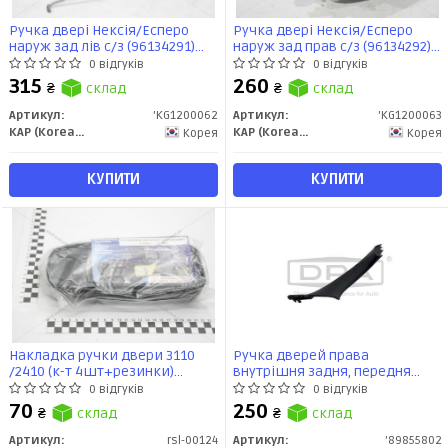
Ручка двері Нексія/Есперо
Ручка двері Нексія/Есперо
наруж зад лів с/з (96134291)
наруж зад прав с/з (96134292)
KG1200062 KAP
KG1200063 KAP
0 відгуків
0 відгуків
315
260
₴
склад
₴
склад
Артикул:
'KG1200062
Артикул:
'KG1200063
KAP (KoreaAutoParts)
KAP (KoreaAutoParts)
Корея
Корея
КУПИТИ
КУПИТИ
Накладка ручки двери 3110
Ручка дверей права
/2410 (к-т 4шт+резинки)
внутрішня задня, передня
Харьков
чорна BMW 5 F10, F11 (09-17)
0 відгуків
0 відгуків
(89855802) DPA
70
250
₴
склад
₴
склад
Артикул:
rsl-00124
Артикул:
'89855802