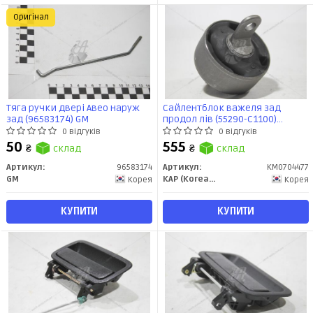
Оригінал
Тяга ручки двері Авео наруж
Сайлентблок важеля зад
зад (96583174) GM
продол лів (55290-C1100)
Sonata (14-) (KM0704477) KAP
0 відгуків
0 відгуків
50
555
₴
склад
₴
склад
Артикул:
96583174
Артикул:
KM0704477
GM
KAP (KoreaAutoParts)
Корея
Корея
КУПИТИ
КУПИТИ