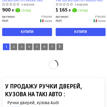
Ducato (06-) (FT94390) Fast
Fiat Ducato (06-) (FT94389) Fast
0 відгуків
0 відгуків
900
1 165
₴
склад
₴
склад
Артикул:
FT94390
Артикул:
FT94389
FAST
FAST
Італія
Італія
КУПИТИ
КУПИТИ
1
2
3
4
5
6
7
У ПРОДАЖУ РУЧКИ ДВЕРЕЙ,
КУЗОВА НА ТАКІ АВТО :
Ручки дверей, кузова Audi