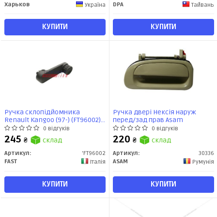
Харьков
DPA
Україна
Тайвань
КУПИТИ
КУПИТИ
Ручка склопідйомника
Ручка двері Нексія наруж
Renault Kangoo (97-) (FT96002)
перед/зад прав Asam
Fast
0 відгуків
0 відгуків
245
220
₴
склад
₴
склад
Артикул:
'FT96002
Артикул:
30336
FAST
ASAM
Італія
Румунія
КУПИТИ
КУПИТИ