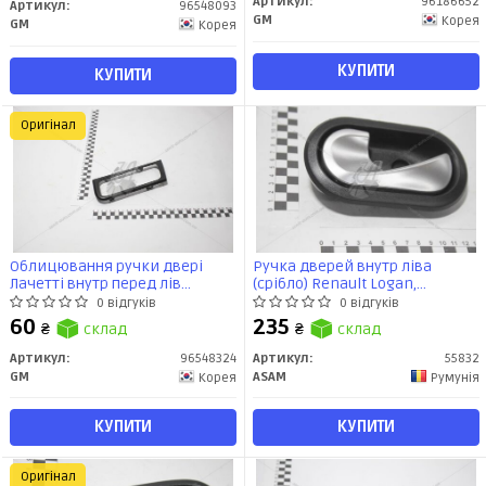
Артикул:
96186652
Артикул:
96548093
GM
Корея
GM
Корея
КУПИТИ
КУПИТИ
Оригінал
Облицювання ручки двері
Ручка дверей внутр ліва
Лачетті внутр перед лів
(срібло) Renault Logan,
(96548324) GM
Sandero, Duster (55832) Asam
0 відгуків
0 відгуків
60
235
₴
склад
₴
склад
Артикул:
96548324
Артикул:
55832
GM
ASAM
Корея
Румунія
КУПИТИ
КУПИТИ
Оригінал