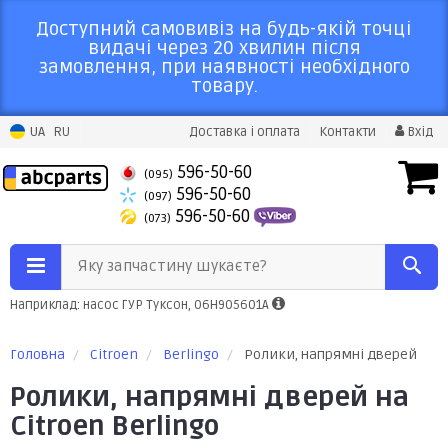
Доступний самовивіз на будь-якій точці
видачі через 20 хвилин після
замовлення, при наявності необхідного
товару.
UA
RU
Доставка і оплата
Контакти
Вхід
596-50-60
(095)
596-50-60
(097)
596-50-60
(073)
Яку запчастину шукаєте?
Наприклад: насос ГУР Туксон, 06H905601A
Головна
Citroen
Berlingo
Ролики, напрямні дверей
Ролики, напрямні дверей на
Citroen Berlingo