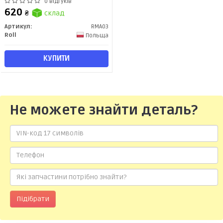
Master ІІІ/ Opel Movano
0 відгуків
B/Nissan NV 400 (10-) (RMA03)
620
₴
склад
Roll
Артикул:
RMA03
Roll
Польща
КУПИТИ
Не можете знайти деталь?
Підібрати