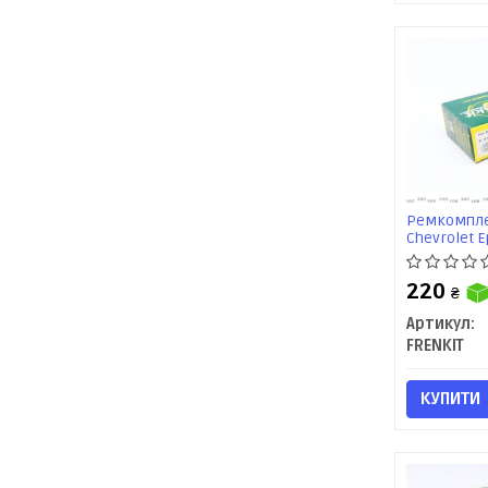
Ремкомпле
Chevrolet 
Elantra/KI
(257049) Fr
220
₴
Артикул:
FRENKIT
КУПИТИ