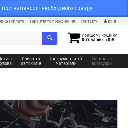
 при наявності необхідного товару.
вка і оплата
Гарантія та повернення
Контакти
Вхід
У вашому кошику
0 товарів
на
0 ₴
Деталі
Олива та
Інструменти та
Тюнінг та
кузова
автохімія
матеріали
аксесуари