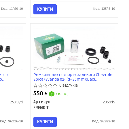
Код: 11459-10
КУПИТИ
Код: 12545-10
ього
Ремкомплект супорту заднього Chevrolet
oo
Epica/Evanda 02- (d=35mm)(Dac)
c)
(+поршень) (235915) Frenkit
0 відгуків
550
₴
склад
257971
Артикул:
235915
FRENKIT
Код: 96226-10
КУПИТИ
Код: 96289-10