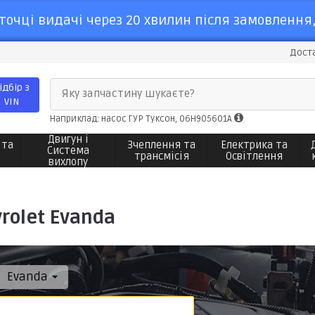
точці видачі через 20 хвилин після замовлення,
Доста
ідбір з
Яку запчастину шукаєте?
VIN
Наприклад: насос ГУР Туксон, 06H905601A
Двигун і
 та
Зчеплення та
Електрика та
Система
трансмісія
Освітлення
вихлопу
rolet Evanda
Evanda