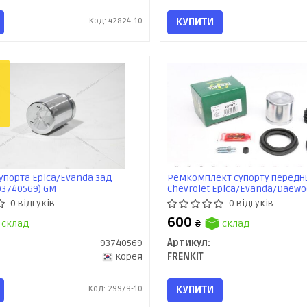
Код: 42824-10
КУПИТИ
порта Epica/Evanda зад
Ремкомплект супорту передн
93740569) GM
Chevrolet Epica/Evanda/Daew
Leganza/Tacuma (d=57mm)(Da
0 відгуків
0 відгуків
(+поршень) (257971) Frenkit
600
склад
₴
склад
93740569
Артикул:
Корея
FRENKIT
Код: 29979-10
КУПИТИ