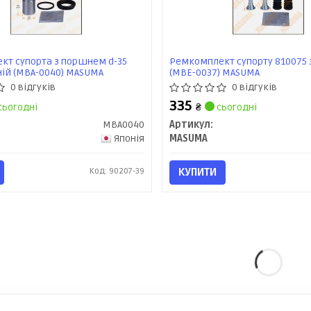
кт супорта з поршнем d-35
Ремкомплект супорту 810075 
ній (MBA-0040) MASUMA
(MBE-0037) MASUMA
0 відгуків
0 відгуків
335
сьогодні
₴
сьогодні
MBA0040
Артикул:
Японія
MASUMA
Код: 90207-39
КУПИТИ