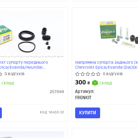
кт супорту переднього
Напрямна супорта заднього (
Epica/Evanda/Hyundai
Chevrolet Epica/Evanda (Dac)(к-
A Cerato (d=57mm)(Mando)
Frenkit
0 відгуків
0 відгуків
enkit
300
склад
₴
склад
257049
Артикул:
FRENKIT
Код: 96410-10
КУПИТИ