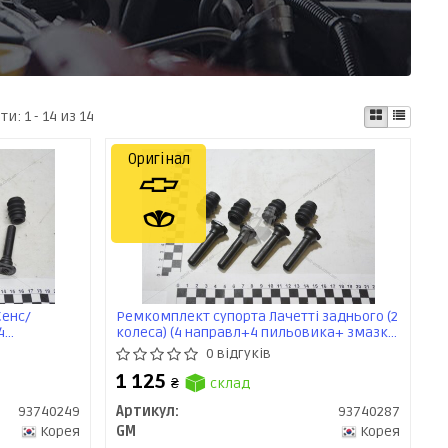
ати:
1 - 14 из 14
Оригінал
Сенс/
Ремкомплект супорта Лачетті заднього (2
4
колеса) (4 направл+4 пильовика+ змазка)
 GM
(93740287) GM
0 відгуків
1 125
₴
склад
93740249
Артикул:
93740287
Корея
GM
Корея