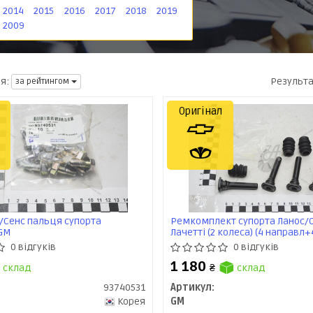
2014
2015
2016
2017
2018
2019
2009
Результ
я:
за рейтингом
Оригінал
/Сенс пальця супорта
Ремкомплект супорта Ланос/
 GM
Лачетті (2 колеса) (4 направл+
пильовика+ змаз) (93740249)
0 відгуків
0 відгуків
1 180
склад
₴
склад
93740531
Артикул:
Корея
GM