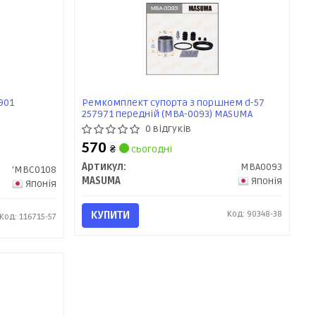
901
Ремкомплект супорта з поршнем d-57
257971 передній (MBA-0093) MASUMA
0 відгуків
570
₴
сьогодні
Артикул:
MBA0093
'MBC0108
MASUMA
Японія
Японія
КУПИТИ
Код: 90348-38
Код: 116715-57