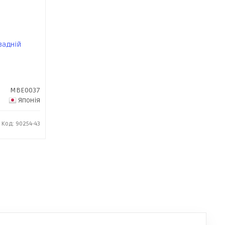
задній
MBE0037
Японія
Код: 90254-43