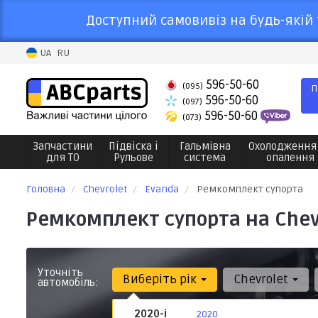
Доступний самовивіз на будь-якій 
UA
RU
596-50-60
(095)
П
596-50-60
(097)
596-50-60
(073)
Запчастини
Підвіска і
Гальмівна
Охолодження
для ТО
Рульове
система
опалення
Головна
Chevrolet
Evanda
Ремкомплект супорта
Ремкомплект супорта на Chev
Уточніть
Виберіть рік
Chevrolet
автомобіль:
2020-і
2020