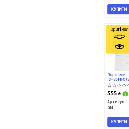
КУПИТИ
Оригінал
Поршень су
(D=35мм) (
555
₴
Артикул:
GM
КУПИТИ