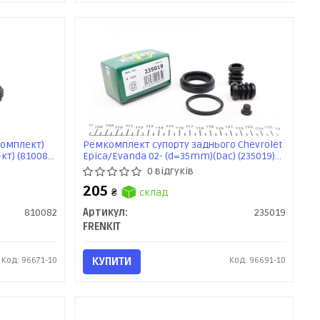
комплект)
Ремкомплект супорту заднього Chevrolet
кт) (810082)
Epica/Evanda 02- (d=35mm)(Dac) (235019)
Frenkit
0 відгуків
205
₴
склад
810082
Артикул:
235019
FRENKIT
Код: 96671-10
КУПИТИ
Код: 96691-10