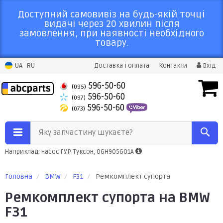
Доступний самовивіз на будь-якій точці
видачі через 20 хвилин після
замовлення, при наявності необхідного
товару.
UA
RU
Доставка і оплата
Контакти
Вхід
596-50-60
(095)
596-50-60
(097)
596-50-60
(073)
Яку запчастину шукаєте?
Наприклад: насос ГУР Туксон, 06H905601A
Головна
BMW
F31
Ремкомплект супорта
Ремкомплект супорта на BMW
F31