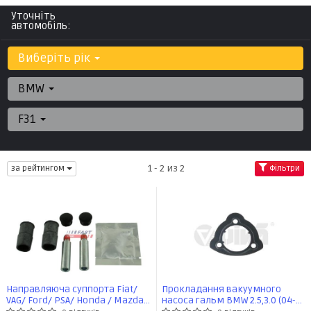
Уточніть
автомобіль:
Виберіть рік
BMW
F31
1 - 2 из 2
за рейтингом
Фільтри
Направляюча суппорта Fiat/
Прокладання вакуумного
VAG/ Ford/ PSA/ Honda / Mazda/
насоса гальм BMW 2.5,3.0 (04-