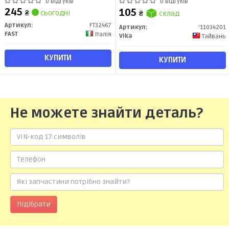
Chrysler/ BMW/ Opel/ Renault /
21) (11034201) VIKA
0 відгуків
0 відгуків
Hyundai (+гумки) 12мм ATE
245
105
₴
сьогодні
₴
склад
(FT32467) Fast
Артикул:
FT32467
Артикул:
'11034201
FAST
Італія
Vika
Тайвань
КУПИТИ
КУПИТИ
Не можете знайти деталь?
Підібрати