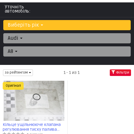
Уточніть
автомобіль:
Виберіть рік
Audi
A8
1 - 1 из 1
за рейтингом
Фільтри
Оригінал
Кільце ущільнююче клапана
регулювання тиску палива