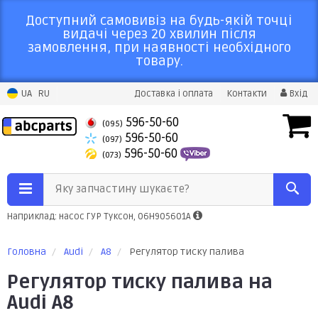
Доступний самовивіз на будь-якій точці
видачі через 20 хвилин після
замовлення, при наявності необхідного
товару.
UA
RU
Доставка і оплата
Контакти
Вхід
596-50-60
(095)
596-50-60
(097)
596-50-60
(073)
Яку запчастину шукаєте?
Наприклад: насос ГУР Туксон, 06H905601A
Головна
Audi
A8
Регулятор тиску палива
Регулятор тиску палива на
Audi A8