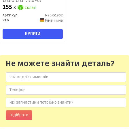
(N90451902) VAG
0 відгуків
155
₴
склад
Артикул:
N90451902
VAG
Німеччина
КУПИТИ
Не можете знайти деталь?
Підібрати