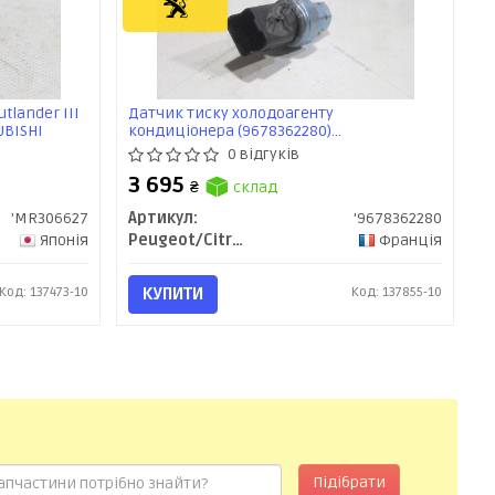
tlander III
Датчик тиску холодоагенту
SUBISHI
кондиціонера (9678362280)
Citroen/Peugeot
0 відгуків
3 695
₴
склад
'MR306627
Артикул:
'9678362280
Японія
Peugeot/Citroen
Франція
Код: 137473-10
КУПИТИ
Код: 137855-10
Підібрати