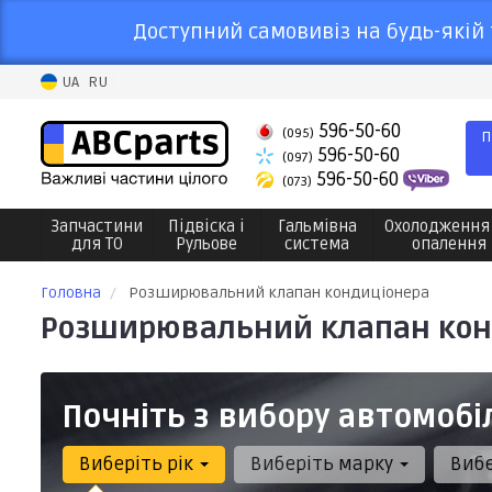
Доступний самовивіз на будь-якій 
UA
RU
596-50-60
(095)
П
596-50-60
(097)
596-50-60
(073)
Запчастини
Підвіска і
Гальмівна
Охолодження
для ТО
Рульове
система
опалення
Головна
Розширювальний клапан кондиціонера
Розширювальний клапан кон
Почніть з вибору автомобі
Виберіть рік
Виберіть марку
Виб