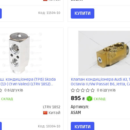
Код: 11504-10
КУПИТИ
ш. кондиціонера (ТРВ) Skoda
Клапан кондиціонера Audi A3, 
 (13-) (тип Valeo) (LTRV 1852)
Octavia II/VW Passat B6, Jetta, Ca
V (03-13) (73098) Asam
0 відгуків
0 відгуків
895
склад
₴
склад
LTRV 1852
Артикул:
Китай
ASAM
Код: 10304-10
КУПИТИ