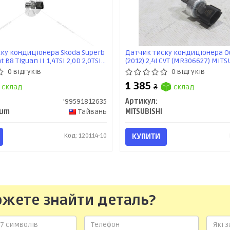
ку кондиціонера Skoda Superb
Датчик тиску кондиціонера Ou
t B8 Tiguan II 1,4TSI 2,0D 2,0TSI
(2012) 2,4i CVT (MR306627) MIT
35) VIKA Premium
0 відгуків
0 відгуків
1 385
склад
₴
склад
'99591812635
Артикул:
ium
Тайвань
MITSUBISHI
Код: 120114-10
КУПИТИ
ожете знайти деталь?