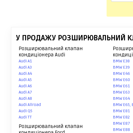
У ПРОДАЖУ РОЗШИРЮВАЛЬНИЙ КЛА
Розширювальний клапан
Розшир
кондиціонера Audi
кондиц
Audi A1
BMW E38
Audi A3
BMW E39
Audi A4
BMW E46
Audi A5
BMW E60
Audi A6
BMW E61
Audi A7
BMW E63
Audi A8
BMW E64
Audi Allroad
BMW E65, 
Audi Q5
BMW E81
Audi TT
BMW E82
BMW E87
Розширювальний клапан
BMW E88
кондиціонера Ford