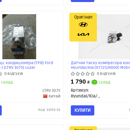
Оригінал
ш. кондиціонера (ТРВ) Ford
Датчик тиску компресора ко
1-) (LTRV 1075) Luzar
Hyundai/Kia (977213K000) Mobi
0 відгуків
0 відгуків
1 790
склад
₴
склад
LTRV 1075
Артикул:
Китай
Hyundai/Kia/Mobis
Код: 11559-10
КУПИТИ