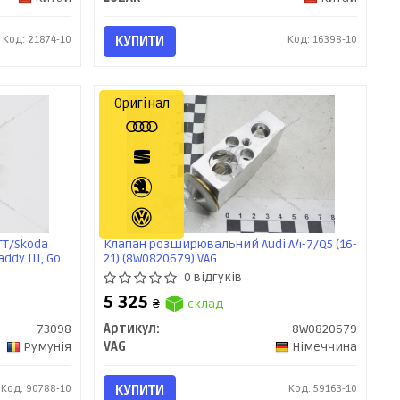
Код: 21874-10
КУПИТИ
Код: 16398-10
Оригінал
TT/Skoda
Клапан розширювальний Audi A4-7/Q5 (16-
ddy III, Golf
21) (8W0820679) VAG
0 відгуків
5 325
₴
склад
73098
Артикул:
8W0820679
Румунія
VAG
Німеччина
Код: 90788-10
КУПИТИ
Код: 59163-10