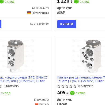
1 220
склад
₴
склад
6C0816679
Артикул:
Німеччина
ASAM
Код: 62919-10
КУПИТИ
ш. кондиціонера (ТРВ) BMW X5
Клапан розш. кондиціонера (Т
X6 (E71) (08-) (LTRV 2670) Luzar
Touareg I (02- (LTRV 1855) Luzar
0 відгуків
0 відгуків
405
склад
₴
склад
LTRV 2670
Артикул:
Китай
LUZAR