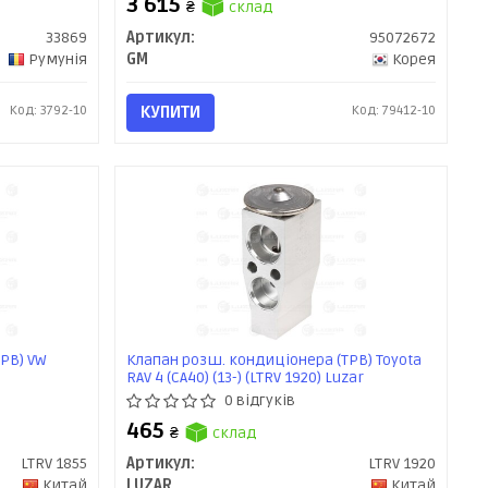
3 615
₴
склад
33869
Артикул:
95072672
Румунія
GM
Корея
Код: 3792-10
КУПИТИ
Код: 79412-10
РВ) VW
Клапан розш. кондиціонера (ТРВ) Toyota
RAV 4 (CA40) (13-) (LTRV 1920) Luzar
0 відгуків
465
₴
склад
LTRV 1855
Артикул:
LTRV 1920
Китай
LUZAR
Китай