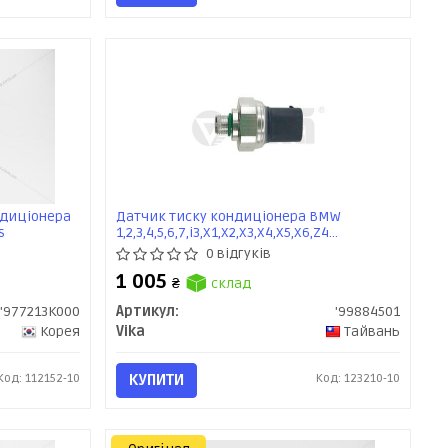
ндиціонера
Датчик тиску кондиціонера BMW
s
1,2,3,4,5,6,7,i3,X1,X2,X3,X4,X5,X6,Z4
(99884501) VIKA
0 відгуків
1 005
₴
склад
'977213K000
Артикул:
'99884501
Корея
Vika
Тайвань
Код: 112152-10
КУПИТИ
Код: 123210-10