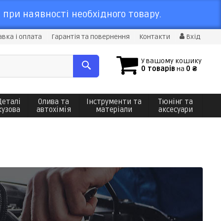
 при наявності необхідного товару.
вка і оплата
Гарантія та повернення
Контакти
Вхід
У вашому кошику
0 товарів
на
0 ₴
Деталі
Олива та
Інструменти та
Тюнінг та
кузова
автохімія
матеріали
аксесуари