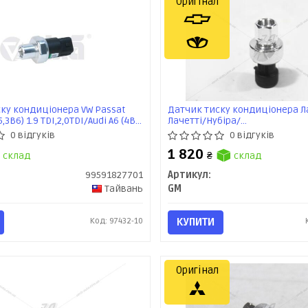
Оригінал
ку кондиціонера VW Passat
Датчик тиску кондиціонера Л
,3B6) 1.9 TDI,2,0TDI/Audi A6 (4B2,
Лачетті/Нубіра/
 A4 (99591827701) VIKA
Леганза/Tacuma/Captiva/Epic
0 відгуків
0 відгуків
(перепускний) (13587697) GM
1 820
склад
₴
склад
99591827701
Артикул:
Тайвань
GM
Код: 97432-10
КУПИТИ
Оригінал