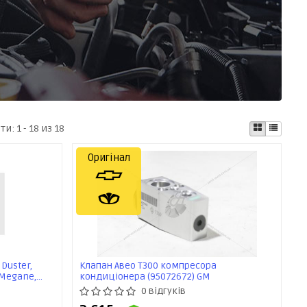
ати:
1 - 18 из 18
Оригінал
Duster,
Клапан Авео Т300 компресора
, Megane,
кондиціонера (95072672) GM
 Asam
0 відгуків