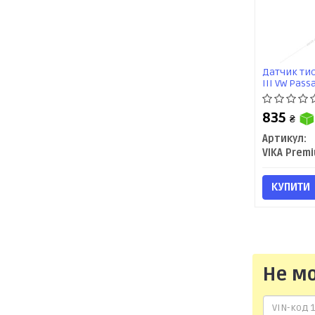
Датчик тис
III VW Passa
(995918126
835
₴
Артикул:
VIKA Prem
КУПИТИ
Не м