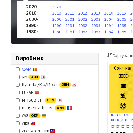
2020-і
2020
2010-і
2010
2011
2012
2013
2014
2015
2
2000-і
2000
2001
2002
2003
2004
2005
2
1990-і
1990
1991
1992
1993
1994
1995
1
1980-і
1980
1981
1982
1983
1984
1985
1
Сортуванн
Виробник
Оригінал
ASAM
GM
OEM
Hyundai/Kia/Mobis
OEM
LUZAR
MITSUBISHI
OEM
Peugeot/Citroen
OEM
Клапан ро
VAG
OEM
кондицiонув
Vika
18)/Skoda Fa
(16-17) (6C
VIKA Premium