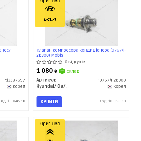
Оригінал
анос/
Клапан компресора кондиціонера (97674-
2B300) Mobis
a
0 відгуків
1 080
₴
склад
'13587697
Артикул:
'97674-2B300
Корея
Hyundai/Kia/Mobis
Корея
Код: 109645-10
КУПИТИ
Код: 106356-10
Оригінал