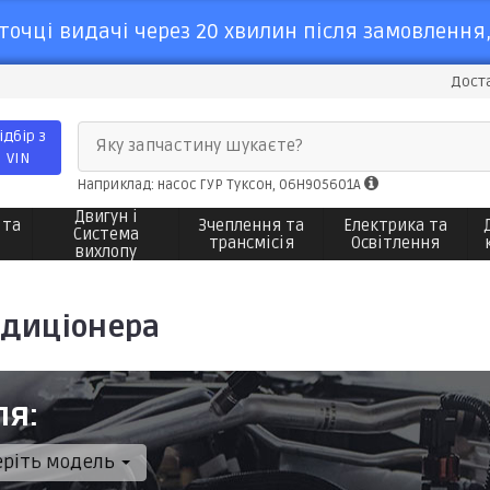
точці видачі через 20 хвилин після замовлення,
Доста
ідбір з
Яку запчастину шукаєте?
VIN
Наприклад: насос ГУР Туксон, 06H905601A
Двигун і
 та
Зчеплення та
Електрика та
Система
трансмісія
Освітлення
вихлопу
диціонера
ля:
еріть модель