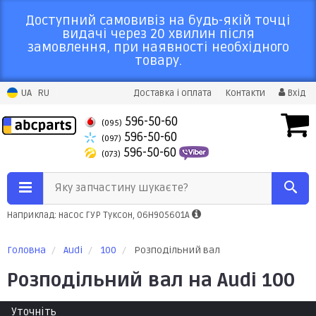
Доступний самовивіз на будь-якій точці
видачі через 20 хвилин після
замовлення, при наявності необхідного
товару.
UA
RU
Доставка і оплата
Контакти
Вхід
596-50-60
(095)
596-50-60
(097)
596-50-60
(073)
Яку запчастину шукаєте?
Наприклад: насос ГУР Туксон, 06H905601A
Головна
Audi
100
Розподільний вал
Розподільний вал на Audi 100
Уточніть