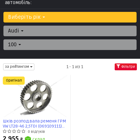
автомобіль:
Виберіть рік
Audi
100
1 - 1 из 1
за рейтингом
Фільтри
Оригінал
Шків розпод.вала ременя ГРМ
VW LT28-46 2,5TDI (069109111)
VAG
0 відгуків
2 955
₴
склад