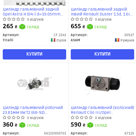
Циліндр гальмівний задній
Циліндр гальмівний задній
Opel Astra H (04-) d=19.05mm
лівий Renault Duster 1.5d, 1.6i
(CF 2141) TRIALLI
(10-) (30927) Asam
0 відгуків
0 відгуків
265
655
₴
склад
₴
склад
Артикул:
CF 2141
Артикул:
30927
Trialli
ASAM
Італія
Румунія
КУПИТИ
КУПИТИ
Циліндр гальмівний робочий
Циліндр гальмівний (колісний)
23.81мм VW T2 (68-92)
Renault Clio III/Opel
(66110900701) VIKA
Corsa/Nissan Note, Tiida, Micra
0 відгуків
0 відгуків
(02-12) (67125) JAPKO
360
590
₴
склад
₴
склад
Артикул:
66110900701
Артикул:
67125