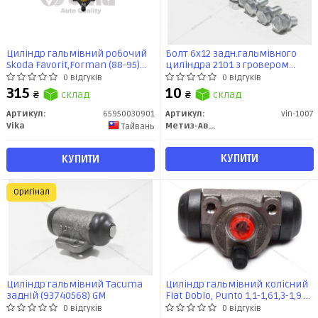
Циліндр гальмівний робочий
Болт 6х12 задн.гальмівного
Skoda Favorit,Forman (88-95)
циліндра 2101 з гровером
(65950030901) VIKA
(кратно 20) Метиз-Авто
0 відгуків
0 відгуків
315
10
₴
склад
₴
склад
Артикул:
65950030901
Артикул:
vin-1007
Vika
Метиз-Авто
Тайвань
КУПИТИ
КУПИТИ
Оригінал
Циліндр гальмівний Tacuma
Циліндр гальмівний колісний
задній (93740568) GM
Fiat Doblo, Punto 1,1-1,61,3-1,9 d
(93-12) (FT34009) Fast
0 відгуків
0 відгуків