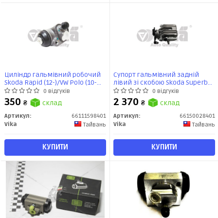
Циліндр гальмівний робочий
Супорт гальмівний задній
Skoda Rapid (12-)/VW Polo (10-
лівий зі скобою Skoda Superb
15,15-) (66111598401) VIKA
(02-08)/VW Passat (01-05)/Audi
0 відгуків
0 відгуків
A4 (95-01),A6 (98-05)
350
2 370
₴
склад
₴
склад
(66150028401) VIKA
Артикул:
66111598401
Артикул:
66150028401
Vika
Vika
Тайвань
Тайвань
КУПИТИ
КУПИТИ