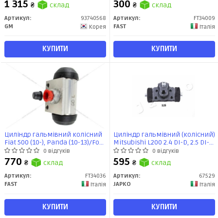
1 315
300
₴
склад
₴
склад
Артикул:
93740568
Артикул:
FT34009
GM
FAST
Корея
Італія
КУПИТИ
КУПИТИ
Циліндр гальмівний колісний
Циліндр гальмівний (колісний)
Fiat 500 (10-), Panda (10-13)/Ford
Mitsubishi L200 2.4 DI-D, 2.5 DI-D
KA (08-16) (FT34036) Fast
(04-14) (14-) (67529) JAPKO
0 відгуків
0 відгуків
770
595
₴
склад
₴
склад
Артикул:
FT34036
Артикул:
67529
FAST
JAPKO
Італія
Італія
КУПИТИ
КУПИТИ