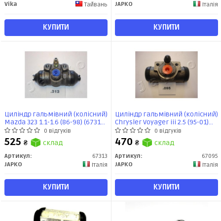
Vika
JAPKO
Тайвань
Італія
КУПИТИ
КУПИТИ
Циліндр гальмівний (колісний)
Циліндр гальмівний (колісний)
Mazda 323 1.1-1.6 (86-98) (67313)
Chrysler Voyager iii 2.5 (95-01)
JAPKO
(67095) JAPKO
0 відгуків
0 відгуків
525
470
₴
склад
₴
склад
Артикул:
67313
Артикул:
67095
JAPKO
JAPKO
Італія
Італія
КУПИТИ
КУПИТИ