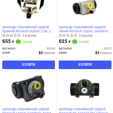
Циліндр гальмівний задній
Циліндр гальмівний задній
правий Renault Duster 1.5d, 1.6i
лівий Renault Logan, Sandero
(10-) (30928) Asam
1.4i, 1.5d, 1.6i (05-) (32071) Asam
0 відгуків
0 відгуків
655
615
₴
склад
₴
склад
Артикул:
30928
Артикул:
32071
ASAM
ASAM
Румунія
Румунія
КУПИТИ
КУПИТИ
Циліндр гальмівний задній
Циліндр гальмівний задній