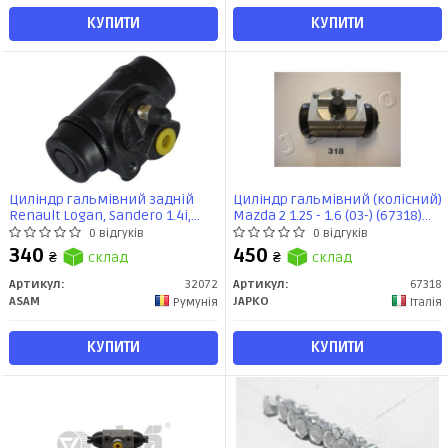
КУПИТИ
КУПИТИ
Циліндр гальмівний задній
Циліндр гальмівний (колісний)
Renault Logan, Sandero 1.4i,
Mazda 2 1.25 - 1.6 (03-) (67318)
1.5d, 1.6i (05-) (19мм) (32072)
JAPKO
0 відгуків
0 відгуків
Asam
340
450
₴
склад
₴
склад
Артикул:
32072
Артикул:
67318
ASAM
JAPKO
Румунія
Італія
КУПИТИ
КУПИТИ