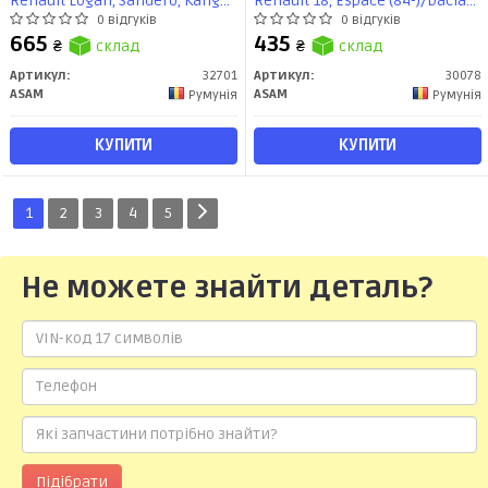
Renault Logan, Sandero, Kangoo
Renault 18, Espace (84-)/Dacia
(08-)/Mercedes Citan (12-)
Solenza, Supernova (00-) (22.2
0 відгуків
0 відгуків
(32701) Asam
мм) (30078) Asam
665
435
₴
склад
₴
склад
Артикул:
32701
Артикул:
30078
ASAM
ASAM
Румунія
Румунія
КУПИТИ
КУПИТИ
1
2
3
4
5
Не можете знайти деталь?
Підібрати