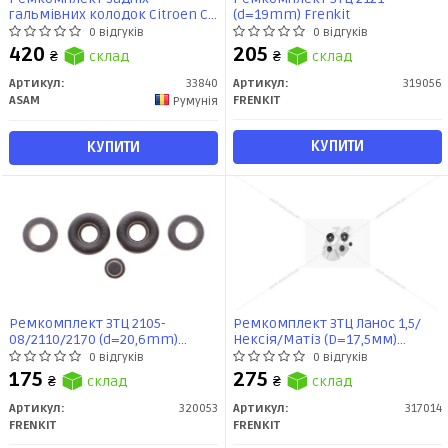
гальмівних колодок Citroen C3,
(d=19mm) Frenkit
Xsara/Renault Duster, Kangoo,
0 відгуків
0 відгуків
Lodgy, Logan, Sandero, Clio
420
205
₴
склад
₴
склад
(33840) Asam
Артикул:
33840
Артикул:
319056
ASAM
FRENKIT
Румунія
КУПИТИ
КУПИТИ
Ремкомплект ЗТЦ 2105-
Ремкомплект ЗТЦ Ланос 1,5/
08/2110/2170 (d=20,6mm)
Нексія/Матіз (D=17,5мм)
Frenkit
Frenkit
0 відгуків
0 відгуків
175
275
₴
склад
₴
склад
Артикул:
320053
Артикул:
317014
FRENKIT
FRENKIT