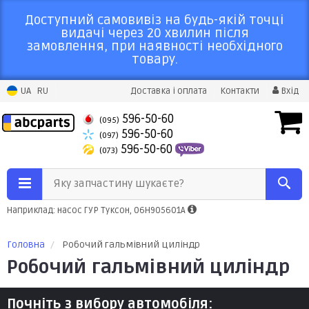
Доступний самовивіз на будь-якій точці
видачі через 20 хвилин після
замовлення, при наявності необхідного
товару.
UA
RU
Доставка і оплата
Контакти
Вхід
596-50-60
(095)
596-50-60
(097)
596-50-60
(073)
Яку запчастину шукаєте?
Наприклад: насос ГУР Туксон, 06H905601A
Головна
Робочий гальмівний циліндр
Робочий гальмівний циліндр
Почніть з вибору автомобіля: