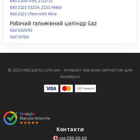
ВАЗ 2108-099, 2113-15
ВАЗ 2121-21214, 2131 Нива
ВАЗ 2123 Chevrolet Niva
Робочий гальмівний циліндр Gaz
Gaz Gazelle
Gaz Volga
© 2023 «ABCparts.com.ua» - інтернет магазин запчастин для
іномарок
Контакти
596-50-60
(095)