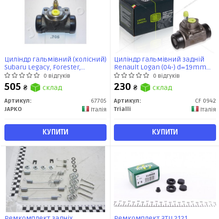
Циліндр гальмівний (колісний)
Циліндр гальмівний задній
Subaru Legacy, Forester,
Renault Logan (04-) d=19mm
Impreza 1.6- 2.0 (89-12) (67705)
(CF 0942) TRIALLI
0 відгуків
0 відгуків
JAPKO
505
230
₴
склад
₴
склад
Артикул:
67705
Артикул:
CF 0942
JAPKO
Trialli
Італія
Італія
КУПИТИ
КУПИТИ
Ремкомплект задніх
Ремкомплект ЗТЦ 2121