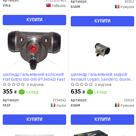
Артикул:
77211517401
Артикул:
30152
Vika
Тайвань
ASAM
Румунія
КУПИТИ
КУПИТИ
Циліндр гальмівний колісний
Циліндр гальмівний задній
Fiat Doblo (00-09) (FT34042) Fast
Renault Logan, Sandero, Duster
1.4i, 1.5d, 1.6i, 2.0i (05-) (19 мм)
0 відгуків
0 відгуків
(30929) Asam
355
635
₴
склад
₴
склад
Артикул:
FT34042
Артикул:
30929
FAST
ASAM
Італія
Румунія
КУПИТИ
КУПИТИ