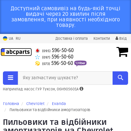
Доступний самовивіз на будь-якій точці
видачі через 20 хвилин після
замовлення, при наявності необхідного
товару.
UA
RU
Доставка і оплата
Контакти
Вхід
596-50-60
(095)
596-50-60
(097)
596-50-60
(073)
Яку запчастину шукаєте?
Наприклад: насос ГУР Туксон, 06H905601A
Головна
Chevrolet
Evanda
Пильовики та відбійники амортизаторів
Пильовики та відбійники
амортизаторів на Chevrolet