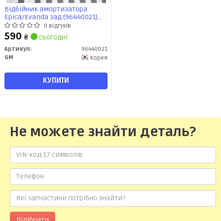
Відбійник амортизатора
Epica/Evanda зад (96440021)
GM
0 відгуків
590
₴
сьогодні
Артикул:
96440021
GM
Корея
КУПИТИ
Не можете знайти деталь?
Підібрати