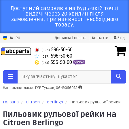
Доступний самовивіз на будь-якій точці
видачі через 20 хвилин після
замовлення, при наявності необхідного
товару.
UA
RU
Доставка і оплата
Контакти
Вхід
596-50-60
(095)
596-50-60
(097)
596-50-60
(073)
Яку запчастину шукаєте?
Наприклад: насос ГУР Туксон, 06H905601A
Головна
Citroen
Berlingo
Пильовик рульової рейки
Пильовик рульової рейки на
Citroen Berlingo