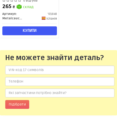
(01648) Metalcaucho
0 відгуків
265
₴
склад
Артикул:
'01648
Metalcaucho
Іспанія
КУПИТИ
Не можете знайти деталь?
Підібрати