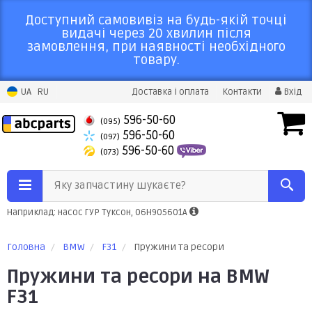
Доступний самовивіз на будь-якій точці
видачі через 20 хвилин після
замовлення, при наявності необхідного
товару.
UA
RU
Доставка і оплата
Контакти
Вхід
596-50-60
(095)
596-50-60
(097)
596-50-60
(073)
Яку запчастину шукаєте?
Наприклад: насос ГУР Туксон, 06H905601A
Головна
BMW
F31
Пружини та ресори
Пружини та ресори на BMW
F31