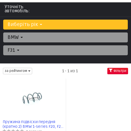
Уточніть
автомобіль:
Виберіть рік
BMW
F31
1 - 1 из 1
за рейтингом
Фільтри
Пружина підвіски передня
(кратно 2) BMW 1-series F20, F21