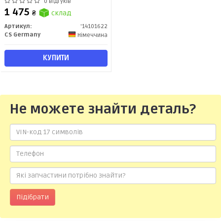
/ 3-series F30, F31, F80 (11-)
0 відгуків
(14101622) CS Germany
1 475
₴
склад
Артикул:
'14101622
CS Germany
Німеччина
КУПИТИ
Не можете знайти деталь?
Підібрати