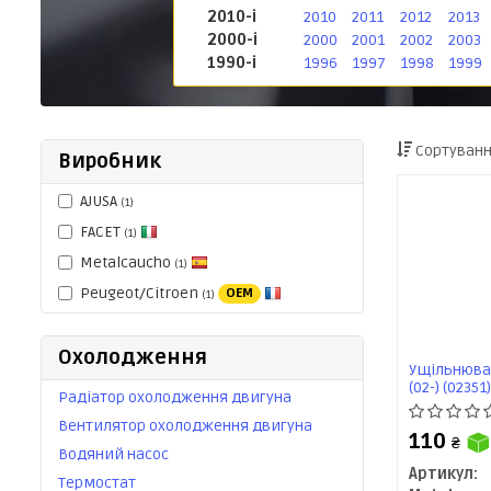
2010-і
2010
2011
2012
2013
2000-і
2000
2001
2002
2003
1990-і
1996
1997
1998
1999
Сортуванн
Виробник
AJUSA
(1)
FACET
(1)
Metalcaucho
(1)
Peugeot/Citroen
OEM
(1)
Охолодження
Ущільнювач
(02-) (0235
Радіатор охолодження двигуна
Вентилятор охолодження двигуна
110
₴
Водяний насос
Артикул:
Термостат