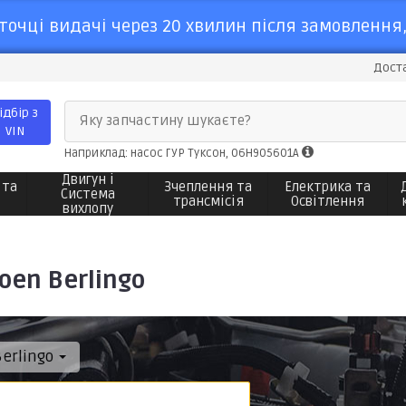
точці видачі через 20 хвилин після замовлення,
Доста
ідбір з
Яку запчастину шукаєте?
VIN
Наприклад: насос ГУР Туксон, 06H905601A
Двигун і
 та
Зчеплення та
Електрика та
Система
трансмісія
Освітлення
вихлопу
oen Berlingo
Berlingo