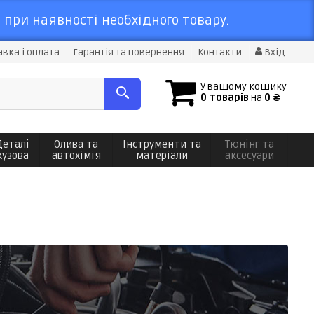
 при наявності необхідного товару.
вка і оплата
Гарантія та повернення
Контакти
Вхід
У вашому кошику
0 товарів
на
0 ₴
Деталі
Олива та
Інструменти та
Тюнінг та
кузова
автохімія
матеріали
аксесуари