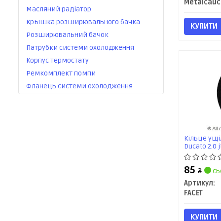
Metalcauc
Масляний радіатор
Крышка розширювального бачка
КУПИТИ
Розширювальний бачок
Патрубки системи охолодження
Корпус термостату
Ремкомплект помпи
Фланець системи охолодження
Кільце ущі
Ducato 2.0 j
85
₴
сь
Артикул:
FACET
КУПИТИ