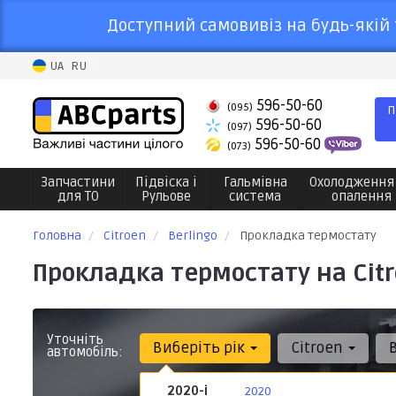
Доступний самовивіз на будь-якій 
UA
RU
596-50-60
(095)
П
596-50-60
(097)
596-50-60
(073)
Запчастини
Підвіска і
Гальмівна
Охолодження
для ТО
Рульове
система
опалення
Головна
Citroen
Berlingo
Прокладка термостату
Прокладка термостату на Citr
Уточніть
Виберіть рік
Citroen
автомобіль:
2020-і
2020