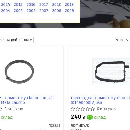
2014
2015
2016
2017
2018
2019
2004
2005
2006
2007
2008
2009
Результ
я:
за рейтингом
 термостату Fiat Ducato 2.0
Прокладка термостату PEUGEOT 
1) Metalcaucho
(01490400) Ajusa
0 відгуків
0 відгуків
240
склад
₴
склад
'02351
Артикул: