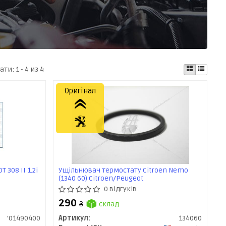
ати:
1 - 4 из 4
Оригінал
308 II 1.2i
Ущільнювач термостату Citroen Nemo
(1340 60) Citroen/Peugeot
0 відгуків
290
₴
склад
'01490400
Артикул:
134060