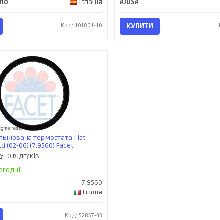
ho
Іспанія
AJUSA
Код: 101861-10
КУПИТИ
льнювача термостата Fiat
td (02-06) (7.9560) Facet
0 відгуків
огодні
7.9560
Італія
Код: 52857-43