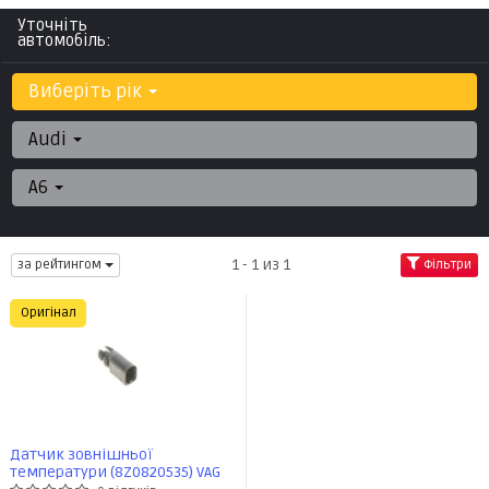
Уточніть
автомобіль:
Виберіть рік
Audi
A6
1 - 1 из 1
за рейтингом
Фільтри
Оригінал
Датчик зовнішньої
температури (8Z0820535) VAG