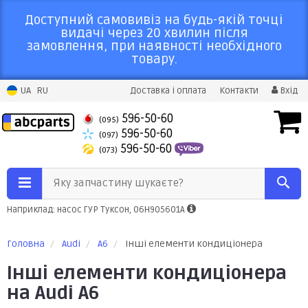
Доступний самовивіз на будь-якій точці
видачі через 20 хвилин після
замовлення, при наявності необхідного
товару.
UA
RU
Доставка і оплата
Контакти
Вхід
596-50-60
(095)
596-50-60
(097)
596-50-60
(073)
Яку запчастину шукаєте?
Наприклад: насос ГУР Туксон, 06H905601A
Головна
Audi
A6
Інші елементи кондиціонера
Інші елементи кондиціонера
на Audi A6