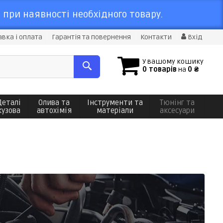
 при наявності необхідного товару.
вка і оплата
Гарантія та повернення
Контакти
Вхід
У вашому кошику
0 товарів
на
0 ₴
Деталі
Олива та
Інструменти та
Тюнінг та
кузова
автохімія
матеріали
аксесуари