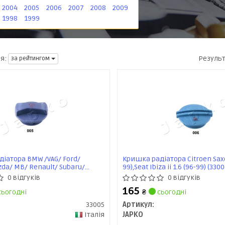
2004
2005
2006
2007
2008
2009
1998
1999
Резуль
я:
за рейтингом
іатора BMW /VAG/ Ford/
Кришка радіатора Citroen Saxo
da/ MB/ Renault/ Subaru/
99),Seat Ibiza ii 1.6 (96-99) (330
vo 1,5бар (33005) JAPKO
0 відгуків
0 відгуків
165
ьогодні
₴
сьогодні
33005
Артикул:
Італія
JAPKO