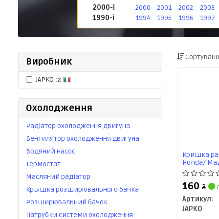
2000-і
2000
2001
2002
2003
1990-і
1994
1995
1996
1997
Сортуванн
Виробник
JAPKO
(2)
Охолодження
Радіатор охолодження двигуна
Вентилятор охолодження двигуна
Водяний насос
Кришка рад
Honda/ Maz
Термостат
Toyota/ Vol
Масляний радіатор
160
₴
с
Крышка розширювального бачка
Артикул:
Розширювальний бачок
JAPKO
Патрубки системи охолодження