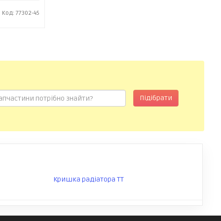
Код: 77302-45
Підібрати
Кришка радіатора TT