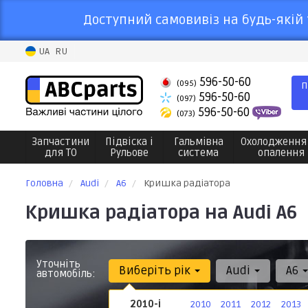
Доступний самовивіз на будь-якій 
UA
RU
596-50-60
(095)
П
596-50-60
(097)
596-50-60
(073)
Запчастини
Підвіска і
Гальмівна
Охолодження
для ТО
Рульове
система
опалення
Головна
Audi
A6
Кришка радіатора
Кришка радіатора на Audi A6
Уточніть
Виберіть рік
Audi
A6
автомобіль:
2010-і
2010
2011
2012
2013