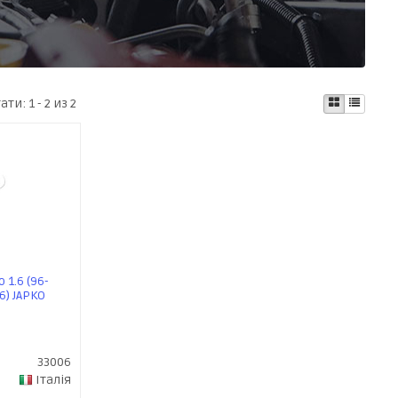
тати:
1 - 2 из 2
 1.6 (96-
06) JAPKO
33006
Італія