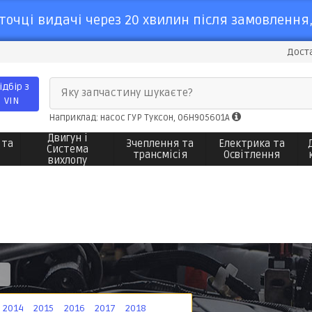
точці видачі через 20 хвилин після замовлення,
Доста
ідбір з
Яку запчастину шукаєте?
VIN
Наприклад: насос ГУР Туксон, 06H905601A
Двигун і
 та
Зчеплення та
Електрика та
Система
трансмісія
Освітлення
вихлопу
2014
2015
2016
2017
2018