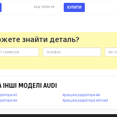
Код: 50396-49
КУПИТИ
ожете знайти деталь?
 ІНШІ МОДЕЛІ AUDI
іатора A3
Кришка радіатора A8
іатора A4
Кришка радіатора Allroad