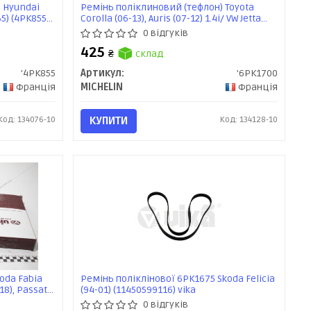
 Hyundai
Ремінь поліклиновий (тефлон) Toyota
B5) (4PK855)
Corolla (06-13), Auris (07-12) 1.4i/ VW Jetta
(III,IV) 1.4 TSI (6PK1700) MICHELIN
0 відгуків
425
₴
склад
'4PK855
Артикул:
'6PK1700
Франція
MICHELIN
Франція
Код: 134076-10
КУПИТИ
Код: 134128-10
oda Fabia
Ремінь поліклінової 6PK1675 Skoda Felicia
-18), Passat
(94-01) (11450599116) vika
18)
0 відгуків