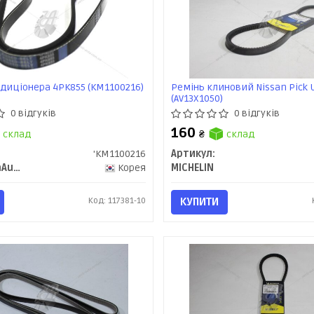
диціонера 4PK855 (KM1100216)
Ремінь клиновий Nissan Pick Up
(AV13X1050)
0 відгуків
0 відгуків
160
склад
₴
склад
'KM1100216
Артикул:
KAP (KoreaAutoParts)
Корея
MICHELIN
Код: 117381-10
КУПИТИ