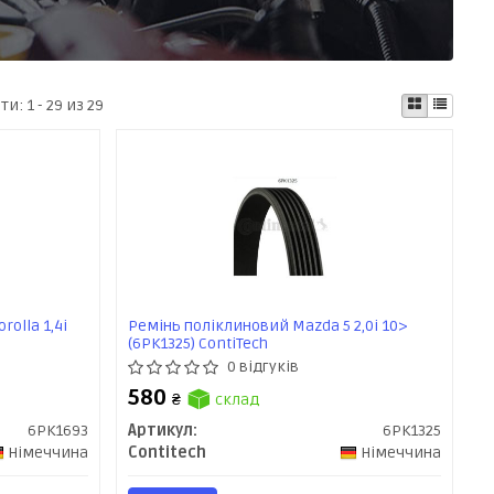
ати:
1 - 29 из 29
rolla 1,4i
Ремінь поліклиновий Mazda 5 2,0i 10>
(6PK1325) ContiTech
0 відгуків
580
₴
склад
6PK1693
Артикул:
6PK1325
Німеччина
Contitech
Німеччина