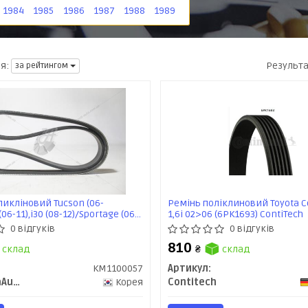
1984
1985
1986
1987
1988
1989
Результ
я:
за рейтингом
икліновий Tucson (06-
Ремінь поліклиновий Toyota Co
(06-11),i30 (08-12)/Sportage (06-
1,6i 02>06 (6PK1693) ContiTech
-12),Soul (09-11) (4PK890)
0 відгуків
0 відгуків
) KAP
810
склад
₴
склад
KM1100057
Артикул:
KAP (KoreaAutoParts)
Корея
Contitech