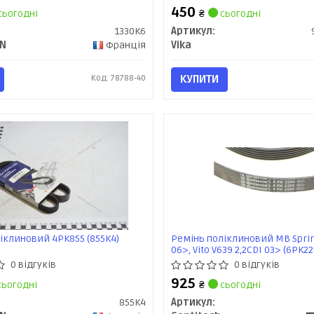
(92601083401) VIKA
450
сьогодні
₴
сьогодні
1330K6
Артикул:
ON
Франція
Vika
Код: 78788-40
КУПИТИ
іклиновий 4PK855 (855K4)
Ремінь поліклиновий MB Sprint
06>, Vito V639 2,2CDI 03> (6PK2
ContiTech
0 відгуків
0 відгуків
925
ьогодні
₴
сьогодні
855K4
Артикул: