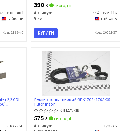
390
₴
сьогодні
92601083401
Артикул:
11450599116
Тайвань
Vika
Тайвань
Код: 1128-40
КУПИТИ
Код: 20711-37
er 2,2 CDI
Ремінь поліклиновий 6PK1705 (1705K6)
260)
Hutchinson
0 відгуків
575
₴
сьогодні
6PK2260
Артикул:
1705K6