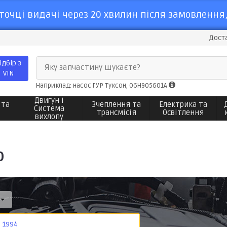
точці видачі через 20 хвилин після замовлення,
Доста
ідбір з
Яку запчастину шукаєте?
VIN
Наприклад: насос ГУР Туксон, 06H905601A
Двигун і
 та
Зчеплення та
Електрика та
Система
трансмісія
Освітлення
вихлопу
0
1994