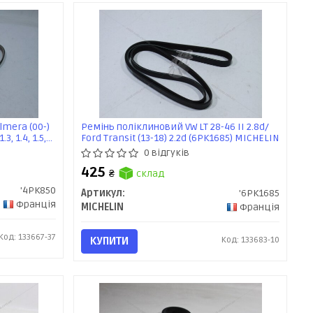
lmera (00-)
Ремінь поліклиновий VW LT 28-46 II 2.8d/
.3, 1.4, 1.5,
Ford Transit (13-18) 2.2d (6PK1685) MICHELIN
0 відгуків
425
₴
склад
'4PK850
Артикул:
'6PK1685
Франція
MICHELIN
Франція
Код: 133667-37
КУПИТИ
Код: 133683-10