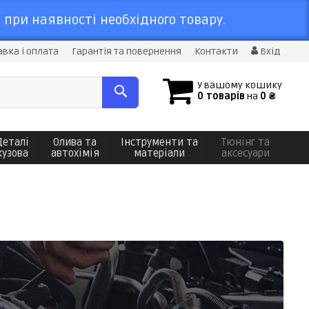
 при наявності необхідного товару.
вка і оплата
Гарантія та повернення
Контакти
Вхід
У вашому кошику
0 товарів
на
0 ₴
Деталі
Олива та
Інструменти та
Тюнінг та
кузова
автохімія
матеріали
аксесуари