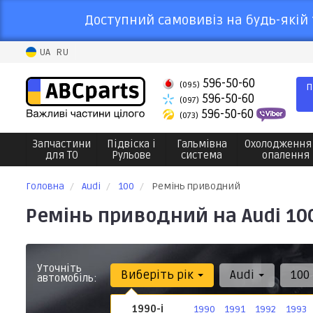
Доступний самовивіз на будь-якій 
UA
RU
596-50-60
(095)
П
596-50-60
(097)
596-50-60
(073)
Запчастини
Підвіска і
Гальмівна
Охолодження
для ТО
Рульове
система
опалення
Головна
Audi
100
Ремінь приводний
Ремінь приводний на Audi 10
Уточніть
Виберіть рік
Audi
100
автомобіль:
1990-і
1990
1991
1992
1993