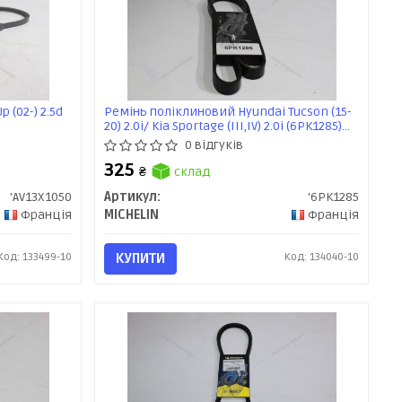
 (02-) 2.5d
Ремінь поліклиновий Hyundai Tucson (15-
20) 2.0i/ Kia Sportage (III,IV) 2.0i (6PK1285)
MICHELIN
0 відгуків
325
₴
склад
'AV13X1050
Артикул:
'6PK1285
Франція
MICHELIN
Франція
Код: 133499-10
КУПИТИ
Код: 134040-10