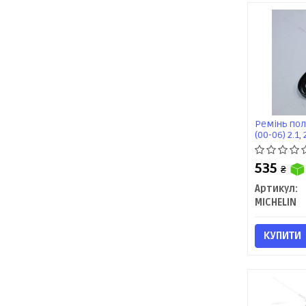
Ремінь пол
(00-06) 2.1,
4.2, 4.4i (
535
₴
Артикул:
MICHELIN
КУПИТИ