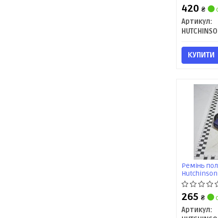
420
₴
Артикул:
HUTCHINS
КУПИТИ
Ремінь пол
Hutchinson
265
₴
с
Артикул: