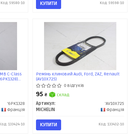
Код: 59580-10
КУПИТИ
Код: 59598-10
 MB C-Class
Ремінь клиновий Audi, Ford, ZAZ, Renault
 (6PK1328)
(AV10X725)
0 відгуків
95
₴
склад
'6PK1328
Артикул:
'AV10X725
Франція
MICHELIN
Франція
Код: 133424-10
КУПИТИ
Код: 133432-10