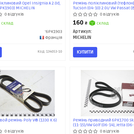
клиновий Opel Insignia A 2.0d,
Ремінь поліклиновий (тефлон)
PK1903) MICHELIN
Tucson (04-10) 2.0i/ VW Passat (
MICHELIN
0 відгуків
0 відгуків
160
склад
₴
склад
'6PK1903
Артикул:
Франція
MICHELIN
Код: 134053-10
КУПИТИ
ой ремінь Poly V® (1330 K 6)
Ремінь приводний 6PK1700 Sk
(11-15)/VW Golf (06-14), Jetta (06
(09-15), Polo (10-14), Tiguan (08-
0 відгуків
0 відгуків