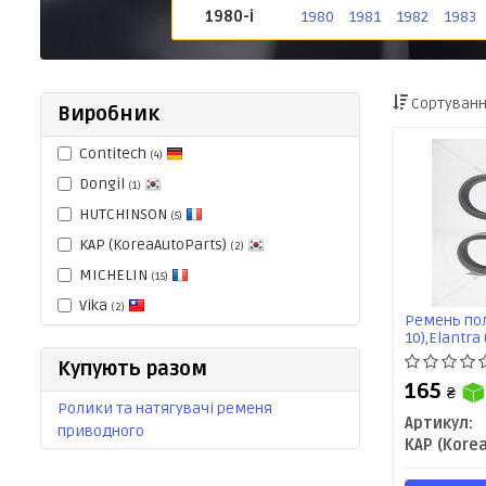
1980-і
1980
1981
1982
1983
Сортуванн
Виробник
Contitech
(4)
Dongil
(1)
HUTCHINSON
(5)
KAP (KoreaAutoParts)
(2)
MICHELIN
(15)
Vika
(2)
Ремень пол
10),Elantra 
09),Ceed (09
Купують разом
(KM1100057
165
₴
Ролики та натягувачі ременя
Артикул:
приводного