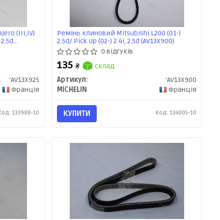
ro (III,IV)
Ремінь клиновий Mitsubishi L200 (01-)
 2.5d
2.5d/ Pick Up (02-) 2.4i, 2.5d (AV13X900)
0 відгуків
135
₴
склад
'AV13X925
Артикул:
'AV13X900
Франція
MICHELIN
Франція
Код: 133988-10
КУПИТИ
Код: 134005-10