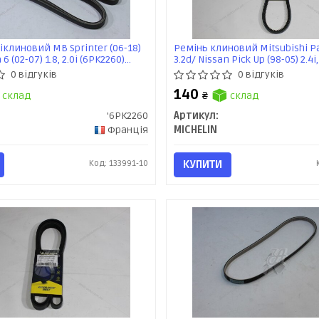
іклиновий MB Sprinter (06-18)
Ремінь клиновий Mitsubishi Paje
6 (02-07) 1.8, 2.0i (6PK2260)
3.2d/ Nissan Pick Up (98-05) 2.4i,
(AV13X925)
0 відгуків
0 відгуків
140
склад
₴
склад
'6PK2260
Артикул:
Франція
MICHELIN
Код: 133991-10
КУПИТИ