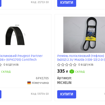
Код: 21713-10
КУПИТИ
іклиновий Peugeot Partner
Ремінь полікліновий (тефлон)
 08> (6PK1705) ContiTech
(W202) 2.3i/ Mazda 3 (08-13) 2.0i
MICHELIN
0 відгуків
0 відгуків
335
склад
₴
склад
6PK1705
Артикул:
Німеччина
MICHELIN
Код: 59754-10
КУПИТИ