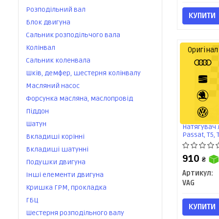
Розподільний вал
КУПИТИ
Блок двигуна
Сальник розподільчого вала
Колінвал
Оригінал
Сальник коленвала
Шків, демфер, шестерня колінвалу
Масляний насос
Форсунка масляна, маслопровід
Піддон
Шатун
Натягувач 
Passat, T5, 
Вкладиші корінні
Superb/Seat 
Вкладиші шатунні
VAG
910
₴
Подушки двигуна
Артикул:
Інші елементи двигуна
VAG
Кришка ГРМ, прокладка
ГБЦ
КУПИТИ
Шестерня розподільного валу