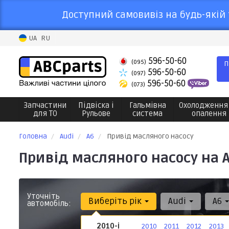
Доступний самовивіз на будь-якій 
UA
RU
596-50-60
(095)
П
596-50-60
(097)
596-50-60
(073)
Запчастини
Підвіска і
Гальмівна
Охолодження
для ТО
Рульове
система
опалення
Головна
Audi
A6
Привід масляного насосу
Привід масляного насосу на A
Уточніть
Виберіть рік
Audi
A6
автомобіль:
2010-і
2010
2011
2012
2013