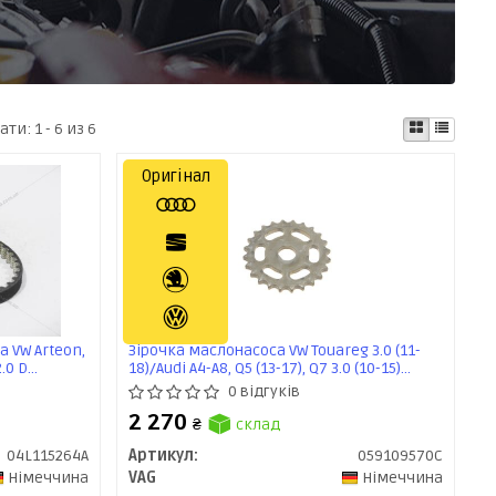
ати:
1 - 6 из 6
Оригінал
 VW Arteon,
Зірочка маслонасоса VW Touareg 3.0 (11-
2.0 D
18)/Audi A4-A8, Q5 (13-17), Q7 3.0 (10-15)
4A) VAG
(059109570C) VAG
0 відгуків
2 270
₴
склад
04L115264A
Артикул:
059109570C
Німеччина
VAG
Німеччина