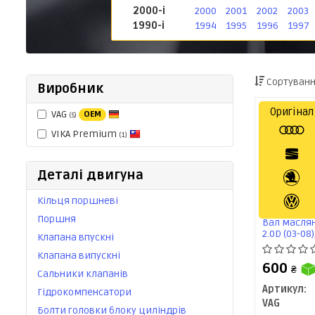
2000-і
2000
2001
2002
2003
1990-і
1994
1995
1996
1997
Сортуванн
Виробник
Оригінал
VAG
OEM
(5)
VIKA Premium
(1)
Деталі двигуна
Кільця поршневі
Поршня
Вал маслян
2.0D (03-08)
Клапана впускні
A3-A6/Skoda
Клапана випускні
600
₴
Сальники клапанів
Артикул:
Гідрокомпенсатори
VAG
Болти головки блоку циліндрів