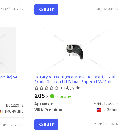
Код: 49832-10
КУПИТИ
Код: 51081-10
22942) VAG
Натягувач ланцюга маслонасоса 1,6i 2,0i
Skoda Octavia I II Fabia I Superb I VW Golf IV
Bora (11151785835) VIKA Premium
0 відгуків
205
₴
сьогодні
Артикул:
'11151785835
'N0122942
VIKA Premium
Тайвань
Німеччина
КУПИТИ
Код: 120345-37
Код: 102528-10