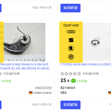
Код: 49133-10
КУПИТИ
Оригінал
ланцюга маслонасоса VW Golf,
Стопор вала маслонасоса (N01
T6/Audi A3, A4, A6/Skoda Octavia,
Ibiza 1.6, 2.0 (99-15) (06A115130)
0 відгуків
0 відгуків
25
склад
₴
склад
06A115130
Артикул:
Німеччина
VAG
Код: 62835-10
КУПИТИ