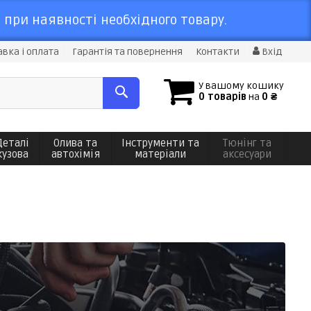
 при наявності необхідного товару.
вка і оплата
Гарантія та повернення
Контакти
Вхід
У вашому кошику
0 товарів
на
0 ₴
Деталі
Олива та
Інструменти та
Тюнінг та
кузова
автохімія
матеріали
аксесуари