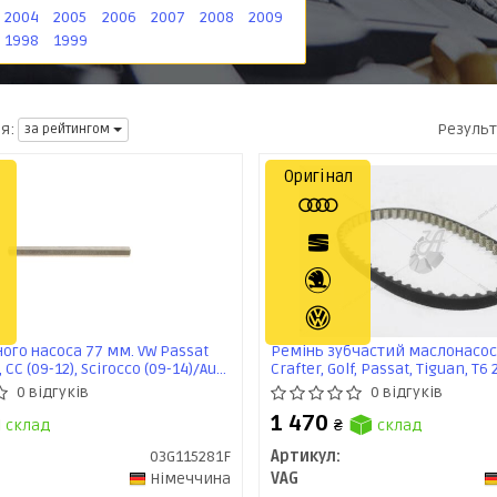
2004
2005
2006
2007
2008
2009
1998
1999
Результ
я:
за рейтингом
Оригінал
ого насоса 77 мм. VW Passat
Ремінь зубчастий маслонасоса
, СС (09-12), Scirocco (09-14)/Audi
Crafter, Golf, Passat, Tiguan, T6 
 Superb (08-13) (03G115281F) VAG
(15-)/Audi/Skoda/Seat (04L11526
0 відгуків
0 відгуків
1 470
склад
₴
склад
03G115281F
Артикул:
Німеччина
VAG