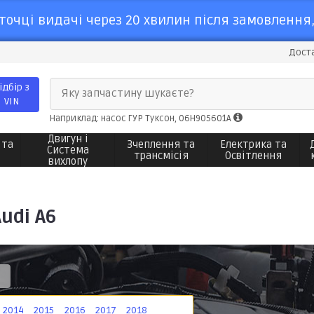
точці видачі через 20 хвилин після замовлення,
Доста
ідбір з
Яку запчастину шукаєте?
VIN
Наприклад: насос ГУР Туксон, 06H905601A
Двигун і
 та
Зчеплення та
Електрика та
Система
трансмісія
Освітлення
вихлопу
udi A6
2014
2015
2016
2017
2018