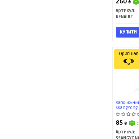
260
₴
Артикул:
RENAULT
КУПИТИ
Оригінал
Запобіжник
SsangYong
85
₴
с
Артикул:
SSANGYON