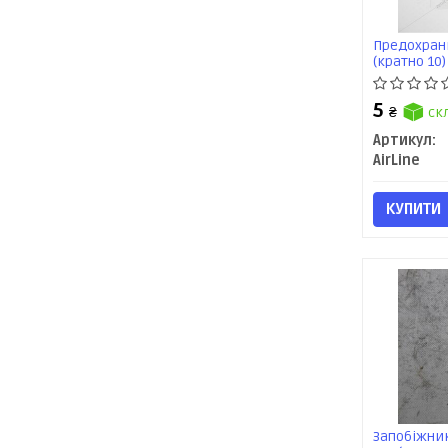
Предохран
(кратно 10)
5
₴
ск
Артикул:
AirLine
КУПИТИ
Запобіжник