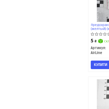
Предохран
(желтый) (к
5
₴
ск
Артикул:
AirLine
КУПИТИ