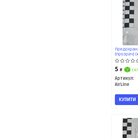
Предохран
(прозрач) (
5
₴
ск
Артикул:
AirLine
КУПИТИ