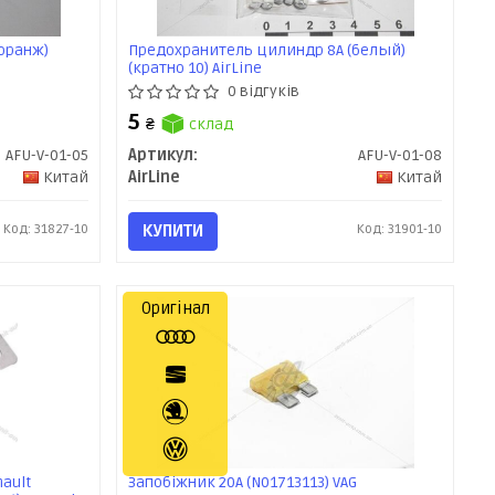
оранж)
Предохранитель цилиндр 8А (белый)
(кратно 10) AirLine
0 відгуків
5
₴
склад
AFU-V-01-05
Артикул:
AFU-V-01-08
Китай
AirLine
Китай
Код: 31827-10
КУПИТИ
Код: 31901-10
Оригінал
ault
Запобіжник 20А (N01713113) VAG