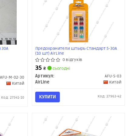
 30А
Предохранители штырь Стандарт 5-30А
(10 шт) AirLine
0 відгуків
35
₴
сьогодні
Артикул:
AFU-S-03
AFU-M-02-30
AirLine
Китай
Китай
КУПИТИ
Код: 27963-42
Код: 27541-10