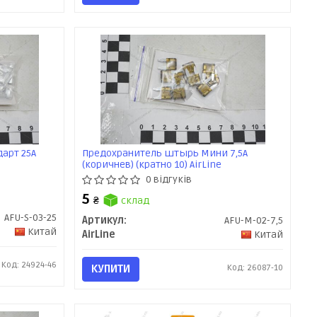
арт 25А
Предохранитель штырь Мини 7,5А
(коричнев) (кратно 10) AirLine
0 відгуків
5
₴
склад
AFU-S-03-25
Артикул:
AFU-M-02-7,5
Китай
AirLine
Китай
Код: 24924-46
КУПИТИ
Код: 26087-10