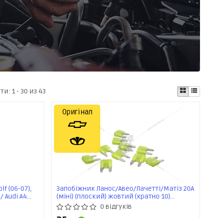
ати:
1 - 30 из 43
Оригінал
f (06-07),
Запобіжник Ланос/Авео/Лачетті/Матіз 20А
 / Audi A4
(міні) (плоский) жовтий (кратно 10)
7-)
(96234922) GM
0 відгуків