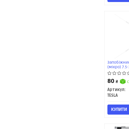
Запобіжник
(мікро) 7.5-
80
₴
с
Артикул:
TESLA
КУПИТИ