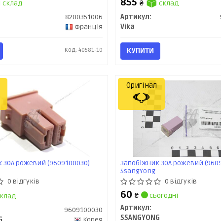
855
склад
₴
склад
8200351006
Артикул:
Франція
Vika
Код: 40581-10
КУПИТИ
Оригінал
 30А рожевий (9609100030)
Запобіжник 30A рожевий (960
SsangYong
0 відгуків
0 відгуків
60
₴
сьогодні
клад
Артикул:
9609100030
SSANGYONG
G
Корея