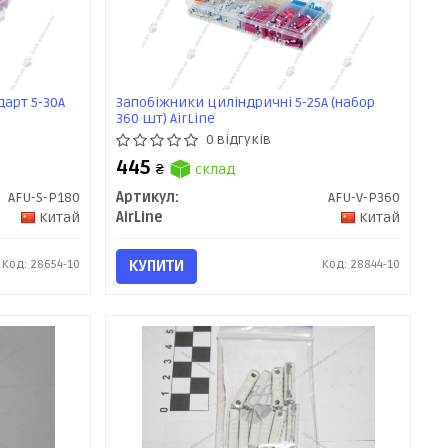
арт 5-30А
Запобіжники циліндричні 5-25A (набор
360 шт) AirLine
0 відгуків
445
₴
склад
AFU-S-P180
Артикул:
AFU-V-P360
Китай
AirLine
Китай
Код: 28654-10
КУПИТИ
Код: 28844-10