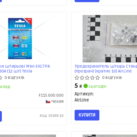
и штирьові Міні ЕКСТРА
Предохранитель штырь Станд
30А (12 шт) Tesla
(прозрач) (кратно 10) AirLine
0 відгуків
0 відгуків
5
₴
сьогодні
клад
Артикул:
F115.000.000
AirLine
Чехия
КУПИТИ
Код: 19188-10