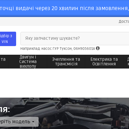
точці видачі через 20 хвилин після замовлення,
Доста
ідбір з
Яку запчастину шукаєте?
VIN
Наприклад: насос ГУР Туксон, 06H905601A
Двигун і
 та
Зчеплення та
Електрика та
Система
трансмісія
Освітлення
вихлопу
ля:
еріть модель