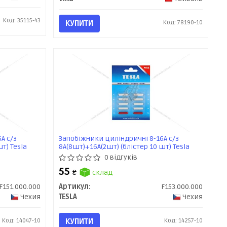
Код: 35115-43
КУПИТИ
Код: 78190-10
А с/з
Запобіжники циліндричні 8-16А с/з
т) Tesla
8А(8шт)+16А(2шт) (блістер 10 шт) Tesla
0 відгуків
55
₴
склад
F151.000.000
Артикул:
F153.000.000
Чехия
TESLA
Чехия
Код: 14047-10
КУПИТИ
Код: 14257-10