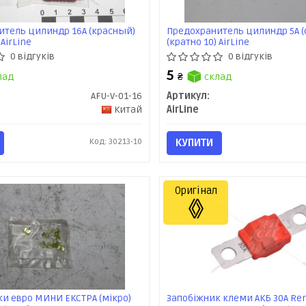
итель цилиндр 16А (красный)
Предохранитель цилиндр 5А (
 AirLine
(кратно 10) AirLine
0 відгуків
0 відгуків
5
лад
₴
склад
AFU-V-01-16
Артикул:
Китай
AirLine
Код: 30213-10
КУПИТИ
Оригінал
и евро МИНИ ЕКСТРА (мікро)
Запобіжник клеми АКБ 30А Ren