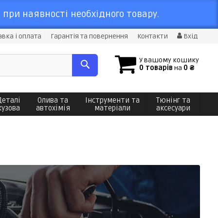
 при наявності необхідного товару.
вка і оплата
Гарантія та повернення
Контакти
Вхід
У вашому кошику
0 товарів
на
0 ₴
Деталі
Олива та
Інструменти та
Тюнінг та
кузова
автохімія
матеріали
аксесуари