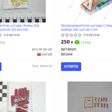
итель штырь Мини 20А
Предохранители штырь Станд
ратно 10) AirLine
(набор 180 шт) AirLine
0 відгуків
0 відгуків
250
лад
₴
склад
AFU-M-02-20
Артикул:
Китай
AirLine
Код: 28044-10
КУПИТИ