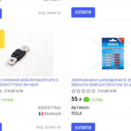
КУПИТИ
Код: 34440-10
 силовий 400A RenaultTraficII,
Запобіжники циліндричні 8-16
(8200177920) Renault
8А(5шт)+16А(5шт) (блістер 10 ш
0 відгуків
0 відгуків
55
склад
₴
склад
'8200177920
Артикул:
Франція
TESLA
Код: 122417-10
КУПИТИ