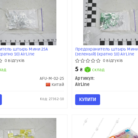
итель штырь Мини 25А
Предохранитель штырь Мини
кратно 10) AirLine
(зеленый) (кратно 10) AirLine
0 відгуків
0 відгуків
5
лад
₴
склад
AFU-M-02-25
Артикул:
Китай
AirLine
Код: 27362-10
КУПИТИ