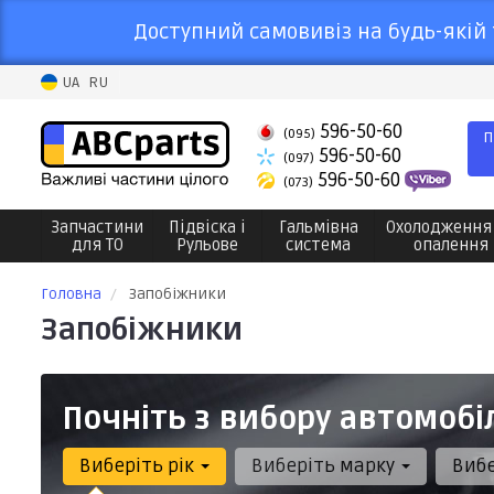
Доступний самовивіз на будь-якій 
UA
RU
596-50-60
(095)
П
596-50-60
(097)
596-50-60
(073)
Запчастини
Підвіска і
Гальмівна
Охолодження
для ТО
Рульове
система
опалення
Головна
Запобіжники
Запобіжники
Почніть з вибору автомобі
Виберіть рік
Виберіть марку
Виб