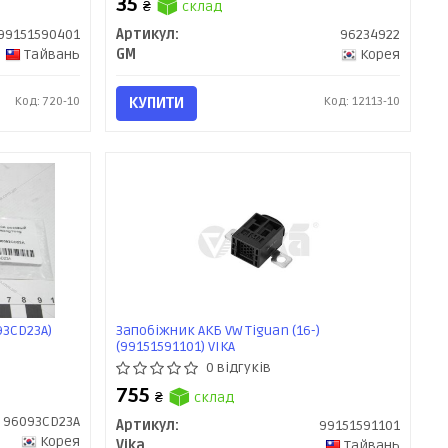
35
₴
склад
99151590401
Артикул:
96234922
Тайвань
GM
Корея
Код: 720-10
КУПИТИ
Код: 12113-10
93CD23A)
Запобіжник АКБ VW Tiguan (16-)
(99151591101) VIKA
0 відгуків
755
₴
склад
96093CD23A
Артикул:
99151591101
Корея
Vika
Тайвань