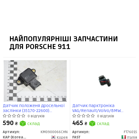
НАЙПОПУЛЯРНІШІ ЗАПЧАСТИНИ
ДЛЯ PORSCHE 911
Датчик положеня дросельної
Датчик парктронікa
заслінки (35170-22600)
VAG/Renault/Volvo/BMW
Accent(00-)/Elantra(00-)/Tucson(04-)
(FT76015) Fast
0 відгуків
0 відгуків
(KM0900066CHN) KAP
590
465
₴
склад
₴
склад
Артикул:
KM0900066CHN
Артикул:
FT76015
KAP (KoreaAutoParts)
FAST
Корея
Італія