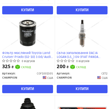
КУПИТИ
КУПИТИ
Фільтр масляний Toyota Land
Свіча запалювання DACIA
Cruiser Prado (02-10) 3.0d/ Audi
LOGAN (LS_) 04-|FIAT PANDA
A4 (B5,B6) 1.8i, 1.9d, 2.6i, 2.8i
(169_) 03-, PUNTO (176_) (CET2)
0 відгуків
0 відгуків
(COF100150S) CHAMPION
CHAMPION
325
200
₴
склад
₴
склад
Артикул:
COF100150S
Артикул:
CET2
CHAMPION
CHAMPION
США
США
КУПИТИ
КУПИТИ