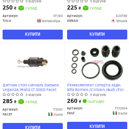
(EF380) TRICO
320i 325i 330i (K20TXR) DENSO
0 відгуків
0 відгуків
250
225
₴
склад
₴
склад
Артикул:
EF380
Артикул:
K20TXR
Trico
DENSO
Великобритания
Японія
КУПИТИ
КУПИТИ
Дитчик стоп-сигналу Daewoo
Ремкомплект супорта задн.
Leganza, Matiz (7.1065) Facet
Alfa Romeo /Cirtoen /Audi /Ford
/Opel /Renault /VW (Lucas
0 відгуків
0 відгуків
38mm) (FT32464) Fast
260
285
₴
сьогодні
₴
склад
Артикул:
FT32464
Артикул:
'71065
FAST
Італія
FACET
Італія
КУПИТИ
КУПИТИ