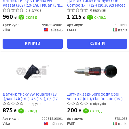
Датчик тиску в шинах VW
Датчик тиску наддуву Opel
Passat (362) (10-14), Tiguan (5N)
Combo 1.4 i (12-) (10.3092) Facet
(07-) (99071549001) vika
0 відгуків
0 відгуків
960
1 215
₴
склад
₴
склад
Артикул:
99071549001
Артикул:
10.3092
Vika
FACET
Тайвань
Італія
КУПИТИ
КУПИТИ
Датчик тиску VW Touareg (18
Датчик заднього ходу Opel
-)/Audi A4 (16 -), A6 (15 -), Q5 (17 -),
Vectra C (02-)/Fiat Ducato (06-),
Q7 (16 -), Q8 (19 -) (99061816801)
(14-)/Chevrolet/Daewoo/Citroen
0 відгуків
0 відгуків
VIKA
Jumper 2-PIN (FT81033) Fast
875
200
₴
склад
₴
склад
Артикул:
99061816801
Артикул:
FT81033
Vika
FAST
Тайвань
Італія