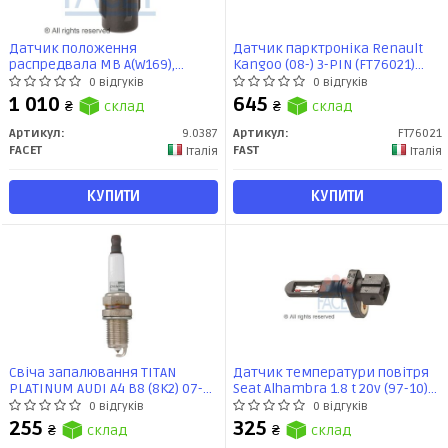
Датчик положення
Датчик парктронікa Renault
распредвала MB A(W169),
Kangoo (08-) 3-PIN (FT76021)
B(W245),C(W203/W204) 1.5-6.2 02-
Fast
0 відгуків
0 відгуків
(9.0387) Facet
1 010
645
₴
склад
₴
склад
Артикул:
9.0387
Артикул:
FT76021
FACET
FAST
Італія
Італія
КУПИТИ
КУПИТИ
Свіча запалювання TITAN
Датчик температури повітря
PLATINUM AUDI A4 B8 (8K2) 07-
Seat Alhambra 1.8 t 20v (97-10)
15, A4 B8 Avant (8K5) 07-15
(10.4001) Facet
0 відгуків
0 відгуків
(CET11P) CHAMPION
255
325
₴
склад
₴
склад