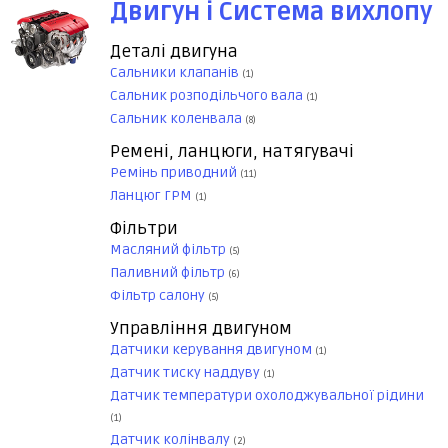
Двигун і Система вихлопу
Деталі двигуна
Сальники клапанів
(1)
Сальник розподільчого вала
(1)
Сальник коленвала
(8)
Ремені, ланцюги, натягувачі
Ремінь приводний
(11)
Ланцюг ГРМ
(1)
Фільтри
Масляний фільтр
(5)
Паливний фільтр
(6)
Фільтр салону
(5)
Управління двигуном
Датчики керування двигуном
(1)
Датчик тиску наддуву
(1)
Датчик температури охолоджувальної рідини
(1)
Датчик колінвалу
(2)