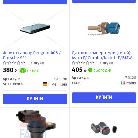
Фільтр салону Peugeot 406 /
Датчик температури (синій)
Porsche 911
Astra F/ Combo/Kadett E/BMW
(антибактеріальний) (SA1190)
(E36, E34) 1.1-3.5 82-16 (7.3128)
0 відгуків
0 відгуків
SCT
Facet
405
380
₴
сьогодні
₴
склад
Артикул:
7.3128
Артикул:
SA 1190
FACET
Італія
SCT Germany
Німеччина
КУПИТИ
КУПИТИ