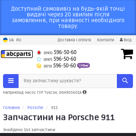
Доступний самовивіз на будь-якій точці
видачі через 20 хвилин після
замовлення, при наявності необхідного
товару.
UA
RU
Доставка і оплата
Контакти
Вхід
596-50-60
(095)
596-50-60
(097)
596-50-60
(073)
Яку запчастину шукаєте?
Наприклад: насос ГУР Туксон, 06H905601A
Головна
Porsche
911
Запчастини на Porsche 911
Знайдено 143 запчастини