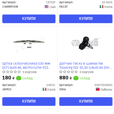
Артикул:
CET11P
Артикул:
10.4001
CHAMPION
FACET
США
Італія
КУПИТИ
КУПИТИ
Щітка склоочисника 530 мм
Датчик тиску в шинах VW
(21") Audi A6, A8/Porsche 911
Touareg (02-10,10-)/Audi A4 (04-
(SJX53C) JAPKO
08),A6 (04-11),A7 (13-18),A8
0 відгуків
0 відгуків
(09-),Q7 (06-15) (99071549401)
180
880
₴
склад
₴
склад
VIKA
Артикул:
SJX53C
Артикул:
99071549401
JAPKO
Vika
Італія
Тайвань
КУПИТИ
КУПИТИ