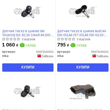
Датчик тиску в шинах VW
Датчик тиску в шинах Audi A4
Touareg (02-10,10-)/Audi A4 (00-
(00-05),A6 (97-05),A8 (96-02,02-
04,04-08),A6 (04-11),A7 (13-18), A8
10) (99071549101) VIKA
0 відгуків
0 відгуків
(09 -) (99071549301) VIKA
1 060
795
₴
склад
₴
склад
Артикул:
99071549301
Артикул:
99071549101
Vika
Vika
Тайвань
Тайвань
КУПИТИ
КУПИТИ