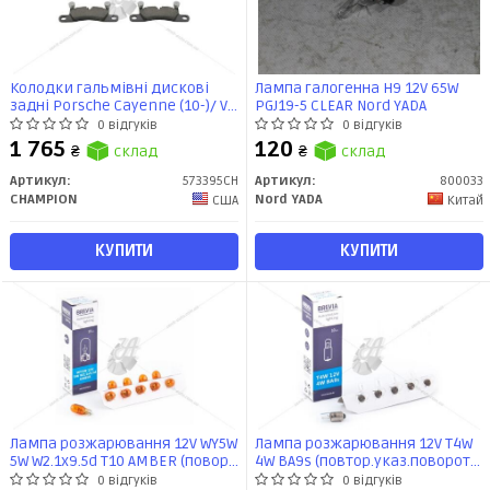
Колодки гальмівні дискові
Лампа галогенна H9 12V 65W
задні Porsche Cayenne (10-)/ VW
PGJ19-5 CLEAR Nord YADA
Touareg (10-) (573395CH)
0 відгуків
0 відгуків
1 765
120
₴
склад
₴
склад
Артикул:
573395CH
Артикул:
800033
CHAMPION
Nord YADA
США
Китай
КУПИТИ
КУПИТИ
Лампа розжарювання 12V WY5W
Лампа розжарювання 12V T4W
5W W2.1x9.5d T10 AMBER (повор
4W BA9s (повтор.указ.поворот/
повор. б/цоколя) (кратно 10)
габарит) (кратно 10) Brevia
0 відгуків
0 відгуків