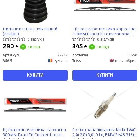
Пильник ШРКШ зовнішній
Щітка склоочисника каркасна
(22x100)
550мм ExactFit Сonventional
BMW/Chevrolet/Citroen/Dacia/Fiat/Ford/Hyundai/Kia/Lada/Mazda/
(EF550) TRICO
0 відгуків
0 відгуків
(32218) Asam
290
345
₴
склад
₴
склад
Артикул:
32218
Артикул:
EF550
ASAM
Trico
Румунія
Великобритания
КУПИТИ
КУПИТИ
Щітка склоочисника каркасна
Свічка запалювання Nickel VAG
380мм ExactFit Сonventional
2,4i 2,8i 3,0i 01>, BMW 3e46 316i