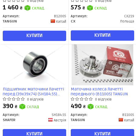
(в зборі) TANGUN
0 відгуків
0 відгуків
1 460
575
₴
склад
₴
склад
Артикул:
B12005
Артикул:
CX219
TANGUN
CX
Польща
Китай
КУПИТИ
КУПИТИ
Підшипник маточини Лачетті
Маточина колеса Лачетті
перед (39x39x74) (SH184.55)
переднього (B11005) TANGUN
SHAFER
0 відгуків
0 відгуків
390
490
₴
склад
₴
склад
Артикул:
SH184.55
Артикул:
B11005
SHAFER
TANGUN
Австрія
Китай
КУПИТИ
КУПИТИ