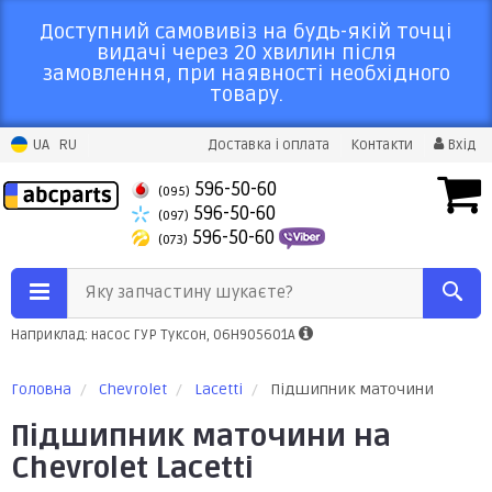
Доступний самовивіз на будь-якій точці
видачі через 20 хвилин після
замовлення, при наявності необхідного
товару.
UA
RU
Доставка і оплата
Контакти
Вхід
596-50-60
(095)
596-50-60
(097)
596-50-60
(073)
Яку запчастину шукаєте?
Наприклад: насос ГУР Туксон, 06H905601A
Головна
Chevrolet
Lacetti
Підшипник маточини
Підшипник маточини на
Chevrolet Lacetti