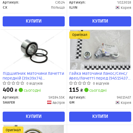
Артикул:
CX524
Артикул:
'IJ113018
CX
Польща
ILJIN
Корея
КУПИТИ
КУПИТИ
Оригінал
Підшипник маточини Лачетти
Гайка маточини Ланос/Сенс/
передній (39x39x74)
Авео/Лачетті перед (94515437)
(+2стоп.кільця) (SH184.55K)
GM
0 відгуків
0 відгуків
SHAFER
400
115
₴
сьогодні
₴
сьогодні
Артикул:
SH184.55K
Артикул:
94515437
SHAFER
GM
Австрія
Корея
КУПИТИ
КУПИТИ
Оригінал