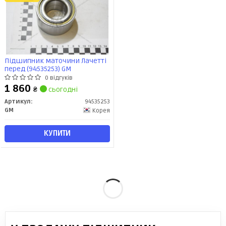
Підшипник маточини Лачетті
перед (94535253) GM
0 відгуків
1 860
₴
сьогодні
Артикул:
94535253
GM
Корея
КУПИТИ