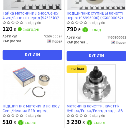
Гайка маточини Ланос/Сенс/
Подшипник ступицы Лачетті
Авео/Лачетті перед (94515437)
перед (96995000) (KG0800062)
KG0700094 KAP
KG0800062 KAP
0 відгуків
0 відгуків
120
790
₴
сьогодні
₴
склад
Артикул:
'KG0700094
Артикул:
'KG0800062
KAP (KoreaAutoParts)
Корея
KAP (KoreaAutoParts)
Корея
КУПИТИ
КУПИТИ
Оригінал
Підшипник маточини Ланос /
Маточина Лачетти Лачетті/
Сенс/Нексия R14 перед
Нубіра/Епіка/Еванда зад с ABS
(+стопорн кільце) (311396) CX
(в зборі) Iljin
0 відгуків
0 відгуків
510
3 230
₴
склад
₴
склад