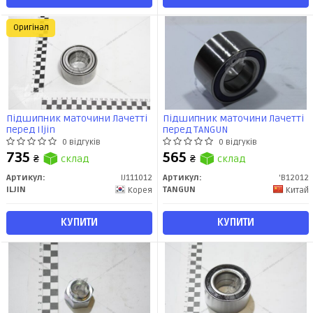
Оригінал
Підшипник маточини Лачетті
Підшипник маточини Лачетті
перед Iljin
перед TANGUN
0 відгуків
0 відгуків
735
565
₴
склад
₴
склад
Артикул:
IJ111012
Артикул:
'B12012
ILJIN
TANGUN
Корея
Китай
КУПИТИ
КУПИТИ