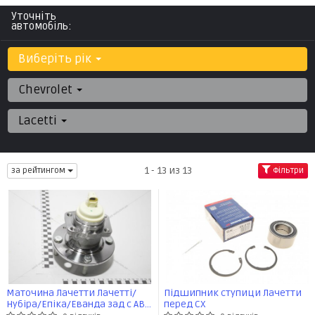
Уточніть
автомобіль:
Виберіть рік
Chevrolet
Lacetti
1 - 13 из 13
за рейтингом
Фільтри
Маточина Лачетти Лачетті/
Підшипник ступици Лачетти
Нубіра/Епіка/Еванда зад с ABS
перед CX