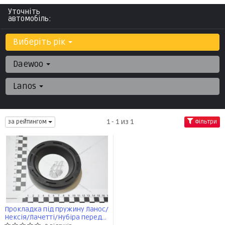
Уточніть
автомобіль:
Виберіть рік
Daewoo
Lanos
1 - 1 из 1
за рейтингом
Фільтри
Прокладка під пружину Ланос/
Нексія/Лачетті/Нубіра перед