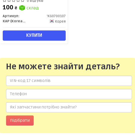
верх (94580660) KG0700107 KAP
0 відгуків
100
₴
склад
Артикул:
'KG0700107
KAP (KoreaAutoParts)
Корея
КУПИТИ
Не можете знайти деталь?
Підібрати