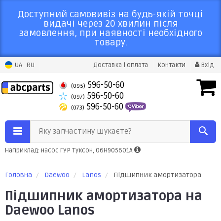
Доступний самовивіз на будь-якій точці
видачі через 20 хвилин після
замовлення, при наявності необхідного
товару.
UA
RU
Доставка і оплата
Контакти
Вхід
596-50-60
(095)
596-50-60
(097)
596-50-60
(073)
Яку запчастину шукаєте?
Наприклад: насос ГУР Туксон, 06H905601A
Головна
Daewoo
Lanos
Підшипник амортизатора
Підшипник амортизатора на
Daewoo Lanos