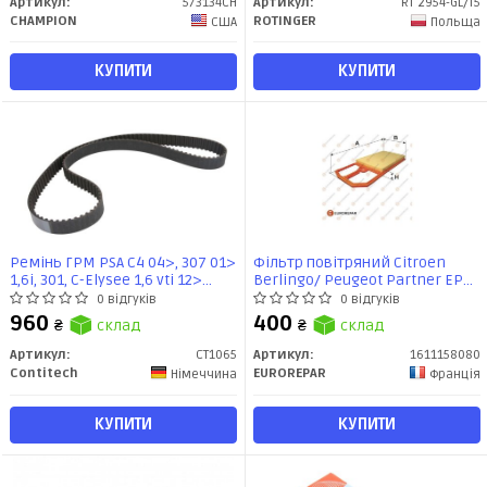
Артикул:
573134CH
Артикул:
RT 2954-GL/T5
CHAMPION
ROTINGER
США
Польща
КУПИТИ
КУПИТИ
Ремінь ГРМ PSA C4 04>, 307 01>
Фiльтр повiтряний Citroen
1,6i, 301, C-Elysee 1,6 vti 12>
Berlingo/ Peugeot Partner EP6C
(CT1065) ContiTech
B (1611158080) Eurorepar
0 відгуків
0 відгуків
960
400
₴
склад
₴
склад
Артикул:
CT1065
Артикул:
1611158080
Contitech
EUROREPAR
Німеччина
Франція
КУПИТИ
КУПИТИ