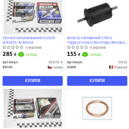
Свічка запалювання SILVER
Фільтр паливний Chery
(ER15YS-9) BRISK
Tiggo/Citroen Berlingo/Renault
Logan,Clio,Kangoo,Trafic II/Lada
0 відгуків
0 відгуків
Largus (штуцер) (30515) Asam
285
155
₴
склад
₴
склад
Артикул:
ER15YS-9
Артикул:
30515
BRISK
ASAM
Чехия
Румунія
КУПИТИ
КУПИТИ