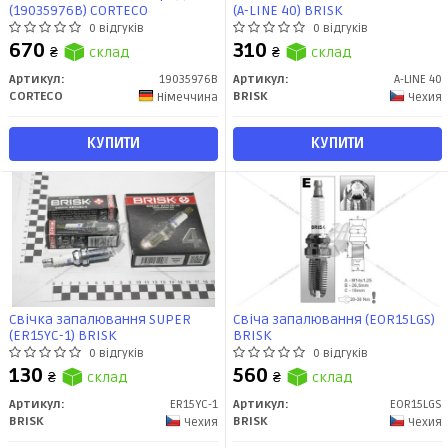
(19035976B) CORTECO
(A-LINE 40) BRISK
0 відгуків
0 відгуків
670
310
₴
склад
₴
склад
Артикул:
19035976B
Артикул:
A-LINE 40
CORTECO
BRISK
Німеччина
Чехия
КУПИТИ
КУПИТИ
Свічка запалювання SUPER
Свіча запалювання (EOR15LGS)
(ER15YC-1) BRISK
BRISK
0 відгуків
0 відгуків
130
560
₴
склад
₴
склад
Артикул:
ER15YC-1
Артикул:
EOR15LGS
BRISK
BRISK
Чехия
Чехия