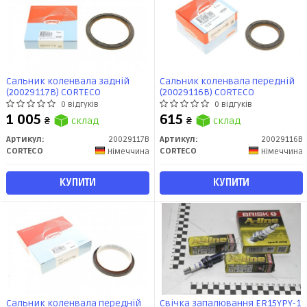
Сальник коленвала задній
Сальник коленвала передній
(20029117B) CORTECO
(20029116B) CORTECO
0 відгуків
0 відгуків
1 005
615
₴
склад
₴
склад
Артикул:
20029117B
Артикул:
20029116B
CORTECO
CORTECO
Німеччина
Німеччина
КУПИТИ
КУПИТИ
Сальник коленвала передній
Свічка запалювання ER15YPY-1