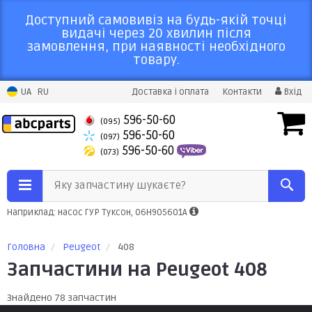
Доступний самовивіз на будь-якій точці
видачі через 20 хвилин після
замовлення, при наявності необхідного
товару.
UA
RU
Доставка і оплата
Контакти
Вхід
596-50-60
(095)
596-50-60
(097)
596-50-60
(073)
Яку запчастину шукаєте?
Наприклад: насос ГУР Туксон, 06H905601A
Головна
Peugeot
408
Запчастини на Peugeot 408
Знайдено 78 запчастин