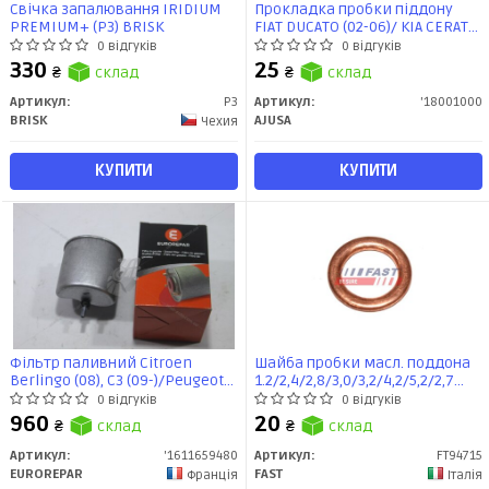
Свічка запалювання IRIDIUM
Прокладка пробки піддону
PREMIUM+ (P3) BRISK
FIAT DUCATO (02-06)/ KIA CERATO
I 2.0i (18001000) Ajusa
0 відгуків
0 відгуків
330
25
₴
склад
₴
склад
Артикул:
P3
Артикул:
'18001000
BRISK
AJUSA
Чехия
КУПИТИ
КУПИТИ
Фільтр паливний Citroen
Шайба пробки масл. поддона
Berlingo (08), C3 (09-)/Peugeot
1.2/2,4/2,8/3,0/3,2/4,2/5,2/2,7
Partner (10-), 308 (09-) 1.6HDi
TDI/3,0 TDI (14X20X2) (FT94715)
0 відгуків
0 відгуків
(1611659480) Eurorepar
Fast
960
20
₴
склад
₴
склад
Артикул:
'1611659480
Артикул:
FT94715
EUROREPAR
FAST
Франція
Італія