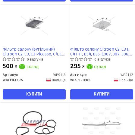
Фільтр салону (вугільний)
Фільтр салону Citroen C2, C3 I,
Citroen C2, C3, C3 Picasso, C4, C4
C4 I-II, DS4, DS5, 1007, 307, 308,
II, DS4 (WP9113) WIX
00- (A=285. B=175. H=30)
0 відгуків
0 відгуків
(WP9112) WIX
500
295
₴
склад
₴
склад
Артикул:
WP9113
Артикул:
WP9112
WIX FILTERS
WIX FILTERS
Польща
Польща
КУПИТИ
КУПИТИ