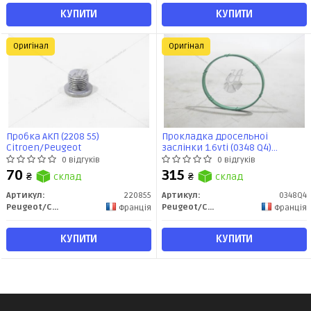
КУПИТИ
КУПИТИ
Оригінал
Оригінал
Пробка АКП (2208 55)
Прокладка дросельноi
Citroen/Peugeot
заслiнки 1.6vti (0348 Q4)
Citroen/Peugeot
0 відгуків
0 відгуків
70
315
₴
склад
₴
склад
Артикул:
220855
Артикул:
0348Q4
Peugeot/Citroen
Peugeot/Citroen
Франція
Франція
КУПИТИ
КУПИТИ