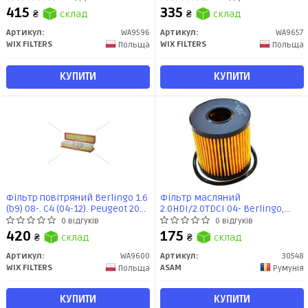
(WA9596) WIX
(WA9657) WIX
415
335
₴
склад
₴
склад
Артикул:
WA9596
Артикул:
WA9657
WIX FILTERS
WIX FILTERS
Польща
Польща
КУПИТИ
КУПИТИ
Фільтр повітряний Berlingo 1.6
Фільтр масляний
(b9) 08-. C4 (04-12). Peugeot 206.
2.0HDI/2.0TDCI 04- Berlingo,
307. 308 (A=425, B=95, H=61)
Jumpy, Expert (30548) Asam
0 відгуків
0 відгуків
(WA9600) WIX
420
175
₴
склад
₴
склад
Артикул:
WA9600
Артикул:
30548
WIX FILTERS
ASAM
Польща
Румунія
КУПИТИ
КУПИТИ