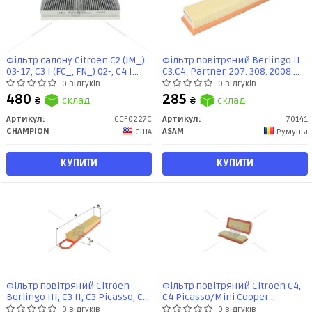
Фільтр салону Citroen C2 (JM_)
Фільтр повітряний Berlingo II.
03-17, C3 I (FC_, FN_) 02-, C4 I
C3.C4. Partner. 207. 308. 2008.
(LC_) (CCF0227C) CHAMPION
3008. 508. 5008 (70141) ASAM
0 відгуків
0 відгуків
480
285
₴
склад
₴
склад
Артикул:
CCF0227C
Артикул:
70141
CHAMPION
ASAM
США
Румунія
КУПИТИ
КУПИТИ
Фільтр повітряний Citroen
Фільтр повітряний Citroen C4,
Berlingo III, C3 II, C3 Picasso, C4,
C4 Picasso/Mini Cooper
C4 II, C4 Picasso, DS3, DS4
II/Peugeot 207, 3008, 308
0 відгуків
0 відгуків