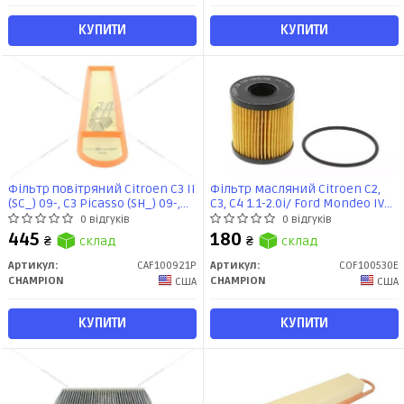
КУПИТИ
КУПИТИ
Фільтр повітряний Citroen C3 II
Фільтр масляний Citroen C2,
(SC_) 09-, C3 Picasso (SH_) 09-,
C3, C4 1.1-2.0i/ Ford Mondeo IV
C4 II (NC_) (CAF100921P)
2.0d, 2.2d, Kuga I, II 2.0d
0 відгуків
0 відгуків
CHAMPION
(COF100530E) CHAMPION
445
180
₴
склад
₴
склад
Артикул:
CAF100921P
Артикул:
COF100530E
CHAMPION
CHAMPION
США
США
КУПИТИ
КУПИТИ