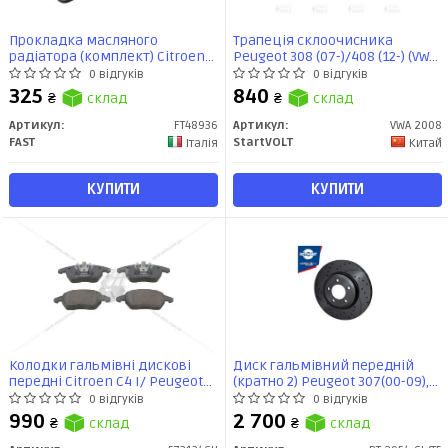
Прокладка масляного
Трапеція склоочисника
радіатора (комплект) Citroen
Peugeot 308 (07-)/408 (12-) (VWA
Berlingo 1.6 (08-) (FT48936) Fast
2008) StartVOLT
0 відгуків
0 відгуків
325
840
₴
склад
₴
склад
Артикул:
FT48936
Артикул:
VWA 2008
FAST
StartVOLT
Італія
Китай
КУПИТИ
КУПИТИ
Колодки гальмівні дискові
Диск гальмівний передній
передні Citroen C4 I/ Peugeot
(кратно 2) Peugeot 307(00-09),
308 I (573134CH)
308 (07-14), Partner [283X34
0 відгуків
0 відгуків
перфорир.] (RT 2954-GL T5)
990
2 700
₴
склад
₴
склад
ROTINGER