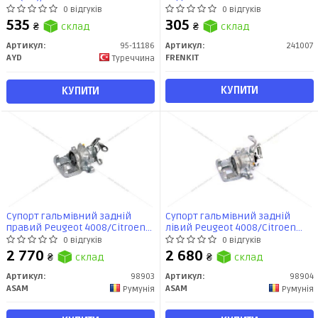
(14-), ASX (10-), PEUGEOT 4008
ASX/Outlander III/Peugeot 4008
0 відгуків
0 відгуків
(12-) (95-11186) AYD
12- (d=41mm)(Akebono)
535
305
₴
склад
₴
склад
(241007) Frenkit
Артикул:
95-11186
Артикул:
241007
AYD
FRENKIT
Туреччина
КУПИТИ
КУПИТИ
Супорт гальмівний задній
Супорт гальмівний задній
правий Peugeot 4008/Citroen
лівий Peugeot 4008/Citroen
C4/Mitsubishi Outlander III, ASX
C4/Mitsubishi Outlander III, ASX
0 відгуків
0 відгуків
(10-) (98903) Asam
(10-) (98904) Asam
2 770
2 680
₴
склад
₴
склад
Артикул:
98903
Артикул:
98904
ASAM
ASAM
Румунія
Румунія