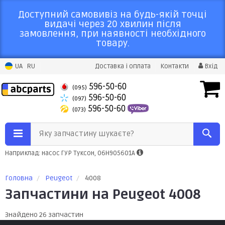
Доступний самовивіз на будь-якій точці
видачі через 20 хвилин після
замовлення, при наявності необхідного
товару.
UA
RU
Доставка і оплата
Контакти
Вхід
596-50-60
(095)
596-50-60
(097)
596-50-60
(073)
Яку запчастину шукаєте?
Наприклад: насос ГУР Туксон, 06H905601A
Головна
Peugeot
4008
Запчастини на Peugeot 4008
Знайдено 26 запчастин