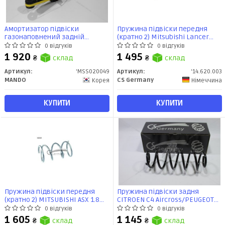
Амортизатор підвіски
Пружина підвіски передня
газонаповнений задній
(кратно 2) Mitsubishi Lancer
Mitsubishi ASX (10-)/Peugeot
(10-), ASX (08-)/Peugeot 4008
0 відгуків
0 відгуків
4008 (12-) (MSS020049) MANDO
(14.620.003) CS Germany
1 920
1 495
₴
склад
₴
склад
Артикул:
'MSS020049
Артикул:
'14.620.003
MANDO
CS Germany
Корея
Німеччина
КУПИТИ
КУПИТИ
Пружина підвіски передня
Пружина підвіски задня
(кратно 2) MITSUBISHI ASX 1.8
CITROEN C4 Aircross/PEUGEOT
DI-D/CITROEN C4
4008 (12-)/MITSUBISHI ASX (10-)
0 відгуків
0 відгуків
Aircross/PEUGEOT 4008 1.6HDI-
(14.620.012) CS Germany
1 605
1 145
₴
склад
₴
склад
1.8HDI 4x4 (10-) CS Germany