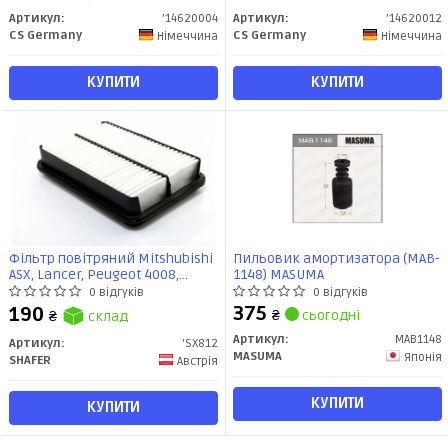
Артикул:
'14620004
Артикул:
'14620012
CS Germany
CS Germany
Німеччина
Німеччина
КУПИТИ
КУПИТИ
Фільтр повітряний Mitshubishi
Пильовик амортизатора (MAB-
ASX, Lancer, Peugeot 4008,
1148) MASUMA
Citroen C4 1.8D-2.2D, 06- (SX812)
0 відгуків
0 відгуків
SHAFER
375
190
₴
сьогодні
₴
склад
Артикул:
MAB1148
Артикул:
'SX812
MASUMA
Японія
SHAFER
Австрія
КУПИТИ
КУПИТИ