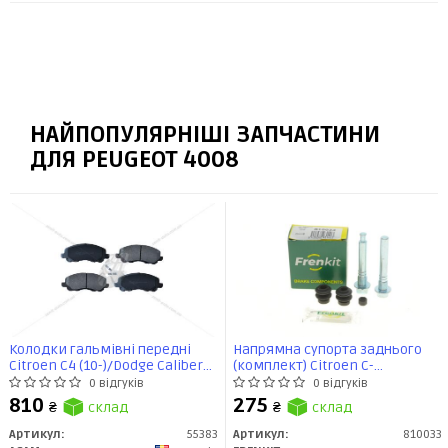
НАЙПОПУЛЯРНІШІ ЗАПЧАСТИНИ
ДЛЯ PEUGEOT 4008
Колодки гальмівні передні
Напрямна супорта заднього
Citroen C4 (10-)/Dodge Caliber
(комплект) Citroen C-
(06-)/Mitsubishi
Crosser/Mitsubishi Outlander
0 відгуків
0 відгуків
Lancer/Peugeot 4008 (12 -)/Jeep
II/Peugeot 4008 ver. Akebono
810
275
₴
склад
₴
склад
Compass (55383) Asam
(810033) Frenkit
Артикул:
55383
Артикул:
810033