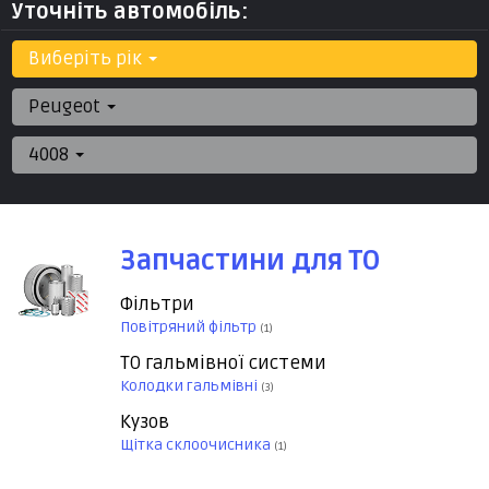
Уточніть автомобіль:
Виберіть рік
Peugeot
4008
Запчастини для ТО
Фільтри
Повітряний фільтр
(1)
ТО гальмівної системи
Колодки гальмівні
(3)
Кузов
Щітка склоочисника
(1)