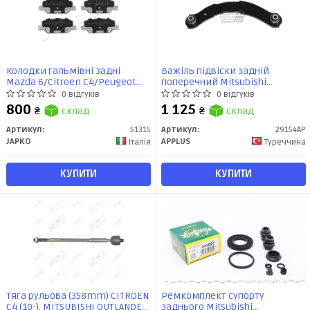
Колодки гальмівні задні
Важіль підвіски задній
Mazda 6/Citroen C4/Peugeot
поперечний Mitsubishi
4008/Mitsubishi ASX, Outlander
Outlander, Lancer, ASX
0 відгуків
0 відгуків
(12-) (51315) JAPKO
(00-,10-)/Citroen C4
800
1 125
₴
склад
₴
склад
Aircross/Peugeot 4008 (10-)
(29154AP) APPLUS
Артикул:
51315
Артикул:
29154AP
JAPKO
APPLUS
Італія
Туреччина
КУПИТИ
КУПИТИ
Тяга рульова (358mm) CITROEN
Ремкомплект супорту
C4 (10-), MITSUBISHI OUTLANDER
заднього Mitsubishi