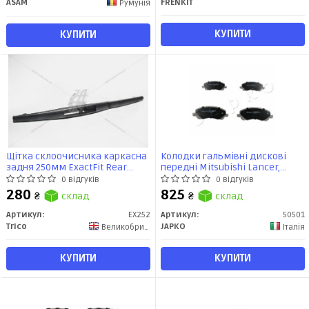
ASAM
FRENKIT
Румунія
КУПИТИ
КУПИТИ
Щітка склоочисника каркасна
Колодки гальмівні дискові
задня 250мм ExactFit Rear
передні Mitsubishi Lancer,
Nissan Leaf (ZE0), Peugeot 4008,
Outlander II/Citroen C4/Jeep
0 відгуків
0 відгуків
Suzuki SX4 (EX252B) TRICO
Compass,Patriot/Peugeot 4008
280
825
₴
склад
₴
склад
(50501) JAPKO
Артикул:
EX252
Артикул:
50501
Trico
JAPKO
Великобритания
Італія
КУПИТИ
КУПИТИ