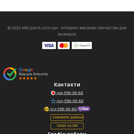
© 2023 «ABCparts.com.ua» - інтернет магазин запчастин для
іномарок
Контакти
596-50-60
(095)
596-50-60
(097)
596-50-60
(073)
Замовити дзвінок
Запит на VIN