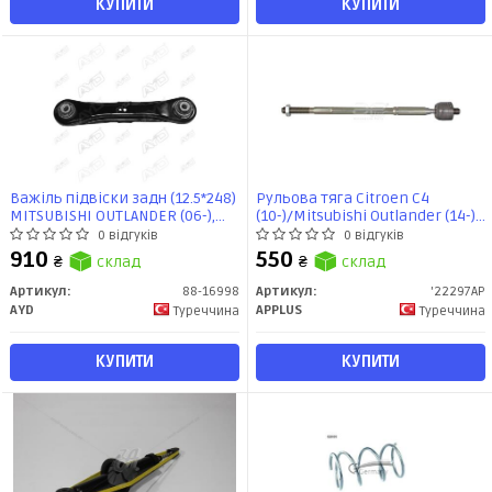
КУПИТИ
КУПИТИ
Важіль підвіски задн (12.5*248)
Рульова тяга Citroen C4
MITSUBISHI OUTLANDER (06-),
(10-)/Mitsubishi Outlander (14-),
LANCER VIII (08-), ASX (09-),
ASX (10-)/Peugeot 4008 (12-)
0 відгуків
0 відгуків
PEUGEOT 4008 (12-) (88-16998)
(22297AP) APPLUS
910
550
₴
склад
₴
склад
AYD
Артикул:
88-16998
Артикул:
'22297AP
AYD
APPLUS
Туреччина
Туреччина
КУПИТИ
КУПИТИ