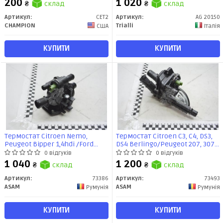
200
1 020
₴
склад
₴
склад
Артикул:
CET2
Артикул:
AG 20150
CHAMPION
Trialli
США
Італія
КУПИТИ
КУПИТИ
Термостат Citroen Nemo,
Термостат Citroen C3, C4, DS3,
Peugeot Bipper 1,4hdi /Ford
DS4 Berlingo/Peugeot 207, 307,
Fiesta 1.4 TDCi (01-) (73386)
308, 4008, 5008, Partner 1.4i, 1.6i
0 відгуків
0 відгуків
Asam
(73493) Asam
1 040
1 200
₴
склад
₴
склад
Артикул:
73386
Артикул:
73493
ASAM
ASAM
Румунія
Румунія
КУПИТИ
КУПИТИ