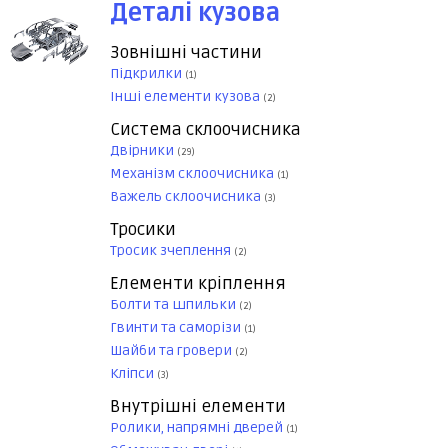
Деталі кузова
Зовнішні частини
Підкрилки
(1)
Інші елементи кузова
(2)
Система склоочисника
Двірники
(29)
Механізм склоочисника
(1)
Важель склоочисника
(3)
Тросики
Тросик зчеплення
(2)
Елементи кріплення
Болти та шпильки
(2)
Гвинти та саморізи
(1)
Шайби та гровери
(2)
Кліпси
(3)
Внутрішні елементи
Ролики, напрямні дверей
(1)