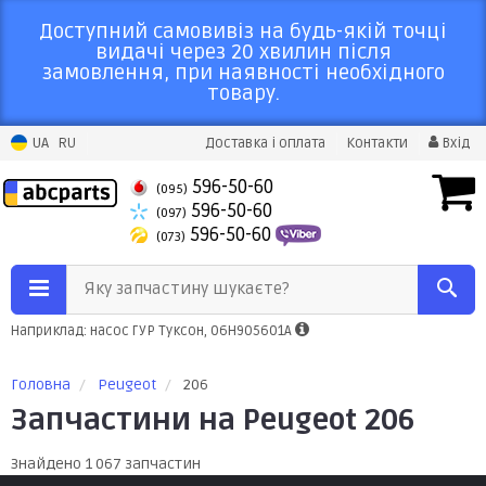
Доступний самовивіз на будь-якій точці
видачі через 20 хвилин після
замовлення, при наявності необхідного
товару.
UA
RU
Доставка і оплата
Контакти
Вхід
596-50-60
(095)
596-50-60
(097)
596-50-60
(073)
Яку запчастину шукаєте?
Наприклад: насос ГУР Туксон, 06H905601A
Головна
Peugeot
206
Запчастини на Peugeot 206
Знайдено 1 067 запчастин