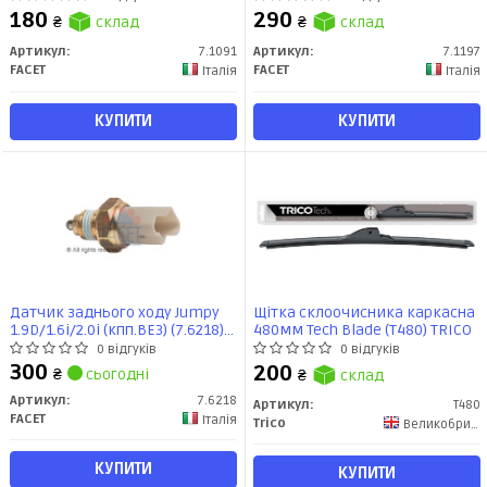
180
290
₴
склад
₴
склад
Артикул:
7.1091
Артикул:
7.1197
FACET
FACET
Італія
Італія
КУПИТИ
КУПИТИ
Датчик заднього ходу Jumpy
Щітка склоочисника каркасна
1.9D/1.6i/2.0i (кпп.BE3) (7.6218)
480мм Tech Blade (T480) TRICO
Facet
0 відгуків
0 відгуків
300
200
₴
сьогодні
₴
склад
Артикул:
7.6218
Артикул:
T480
FACET
Італія
Trico
Великобритания
КУПИТИ
КУПИТИ