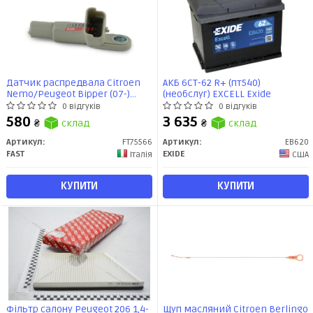
Датчик распредвала Citroen
АКБ 6СТ-62 R+ (пт540)
Nemo/Peugeot Bipper (07-)
(необслуг) EXCELL Exide
(FT75566) Fast
0 відгуків
0 відгуків
580
3 635
₴
склад
₴
склад
Артикул:
FT75566
Артикул:
EB620
FAST
EXIDE
Італія
США
КУПИТИ
КУПИТИ
Фільтр салону Peugeot 206 1,4-
Щуп масляний Citroen Berlingo