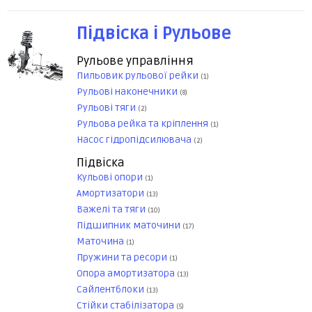
Підвіска і Рульове
Рульове управління
Пильовик рульової рейки
(1)
Рульові наконечники
(8)
Рульові тяги
(2)
Рульова рейка та кріплення
(1)
Насос гідропідсилювача
(2)
Підвіска
Кульові опори
(1)
Амортизатори
(13)
Важелі та тяги
(10)
Підшипник маточини
(17)
Маточина
(1)
Пружини та ресори
(1)
Опора амортизатора
(13)
Сайлентблоки
(13)
Стійки стабілізатора
(5)