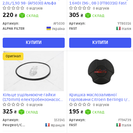
2,0L/1,9D 98- (AF5030) Альфа
1.6HDI (96-, 08-) (FT80316) Fast
0 відгуків
0 відгуків
220
305
₴
склад
₴
склад
Артикул:
AF5030
Артикул:
'FT80316
ALPHA FILTER
FAST
Україна
Італія
КУПИТИ
КУПИТИ
Оригінал
Кільце ущільнююче гайки
Кришка маслозаливної
(170mm) електробензонасоса
горловини Citroen Berlingo I/
207 208 301 307 308 3008 508
Fiat Fiorino III (FT94739) Fast
0 відгуків
0 відгуків
5008 Partner II (1531 41)
325
195
₴
склад
₴
склад
Citroen/Peugeot
Артикул:
153141
Артикул:
FT94739
Peugeot/Citroen
FAST
Франція
Італія