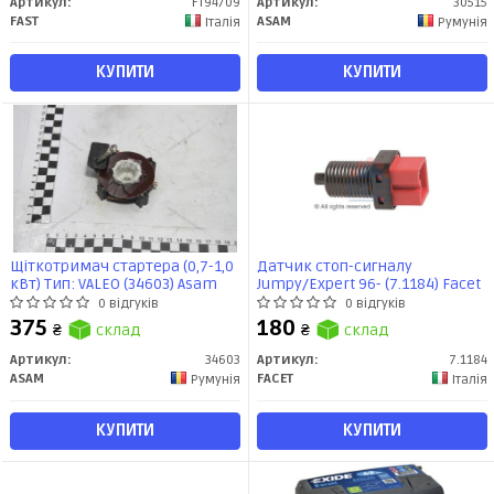
Артикул:
FT94709
Артикул:
30515
FAST
ASAM
Італія
Румунія
КУПИТИ
КУПИТИ
Щіткотримач стартера (0,7-1,0
Датчик стоп-сигналу
кВт) Тип: VALEO (34603) Asam
Jumpy/Expert 96- (7.1184) Facet
0 відгуків
0 відгуків
375
180
₴
склад
₴
склад
Артикул:
34603
Артикул:
7.1184
ASAM
FACET
Румунія
Італія
КУПИТИ
КУПИТИ