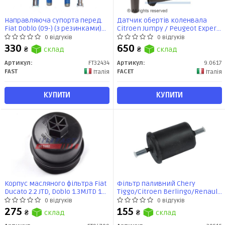
Направляюча супорта перед.
Датчик обертів коленвала
Fiat Doblo (09-) (з резинками)
Citroen Jumpy / Peugeot Expert
12мм ATE (FT32434) Fast
/ Renault Kangoo 1.4-2.0 i (97-)
0 відгуків
0 відгуків
(9.0617) Facet
330
650
₴
склад
₴
склад
Артикул:
FT32434
Артикул:
9.0617
FAST
FACET
Італія
Італія
КУПИТИ
КУПИТИ
Корпус масляного фільтра Fiat
Фільтр паливний Chery
Ducato 2.2 JTD, Doblo 1.3MJTD 16v
Tiggo/Citroen Berlingo/Renault
(04-11)/Qubo 1.4 8v (07-)
Logan,Clio,Kangoo,Trafic II/Lada
0 відгуків
0 відгуків
кришка (FT94709) Fast
Largus (штуцер) (30515) Asam
275
155
₴
склад
₴
склад