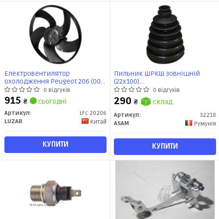
Електровентилятор
Пильник ШРКШ зовнішній
охолодження Peugeot 206 (00-)
(22x100)
1.6i / 1.1i / 1.4i / 2.0i (LFc 20206)
BMW/Chevrolet/Citroen/Dacia/Fi
0 відгуків
0 відгуків
Luzar
(32218) Asam
915
290
₴
сьогодні
₴
склад
Артикул:
LFc 20206
Артикул:
32218
LUZAR
Китай
ASAM
Румунія
КУПИТИ
КУПИТИ