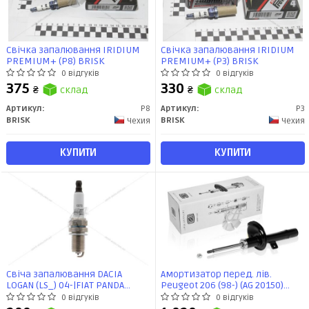
Свічка запалювання IRIDIUM
Свічка запалювання IRIDIUM
PREMIUM+ (P8) BRISK
PREMIUM+ (P3) BRISK
0 відгуків
0 відгуків
375
330
₴
склад
₴
склад
Артикул:
P8
Артикул:
P3
BRISK
BRISK
Чехия
Чехия
КУПИТИ
КУПИТИ
Свіча запалювання DACIA
Амортизатор перед. лів.
LOGAN (LS_) 04-|FIAT PANDA
Peugeot 206 (98-) (AG 20150)
(169_) 03-, PUNTO (176_) (CET2)
Trialli
0 відгуків
0 відгуків
CHAMPION