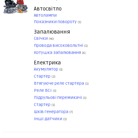
Автосвітло
Автолампи
Показники повороту
(1)
Запалювання
Свічки
(46)
Провода високовольтні
(1)
Котушка запалювання
(6)
Електрика
Акумулятор
(5)
Стартер
(2)
Втягуюче реле стартера
(1)
Реле ВСІ
(3)
Підрульові перемикачі
(1)
Стартер
(1)
Шків генератора
(7)
Інші датчики
(1)