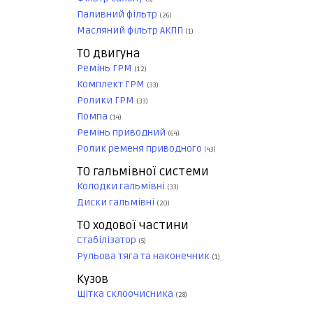
Паливний фільтр
(26)
Масляний фільтр АКПП
(1)
ТО двигуна
Ремінь ГРМ
(12)
Комплект ГРМ
(33)
Ролики ГРМ
(33)
Помпа
(14)
Ремінь приводний
(64)
Ролик ременя приводного
(43)
ТО гальмівної системи
Колодки гальмівні
(33)
Диски гальмівні
(20)
ТО ходової частини
Стабілізатор
(5)
Рульова тяга та наконечник
(1)
Кузов
Щітка склоочисника
(28)