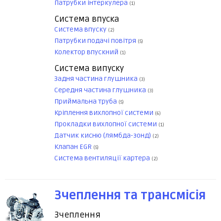
Патрубки інтеркулера
(1)
Система впуска
Система впуску
(2)
Патрубки подачі повітря
(5)
Колектор впускний
(1)
Система випуску
Задня частина глушника
(3)
Середня частина глушника
(3)
Приймальна труба
(5)
Кріплення вихлопної системи
(6)
Прокладки вихлопної системи
(1)
Датчик кисню (лямбда-зонд)
(2)
Клапан EGR
(5)
Система вентиляції картера
(2)
Зчеплення та трансмісія
Зчеплення