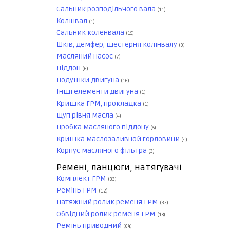
Сальник розподільчого вала
(11)
Колінвал
(1)
Сальник коленвала
(15)
Шків, демфер, шестерня колінвалу
(9)
Масляний насос
(7)
Піддон
(6)
Подушки двигуна
(16)
Інші елементи двигуна
(1)
Кришка ГРМ, прокладка
(1)
Щуп рівня масла
(4)
Пробка масляного піддону
(5)
Кришка маслозаливной горловини
(4)
Корпус масляного фільтра
(3)
Ремені, ланцюги, натягувачі
Комплект ГРМ
(33)
Ремінь ГРМ
(12)
Натяжний ролик ременя ГРМ
(33)
Обвідний ролик ременя ГРМ
(18)
Ремінь приводний
(64)