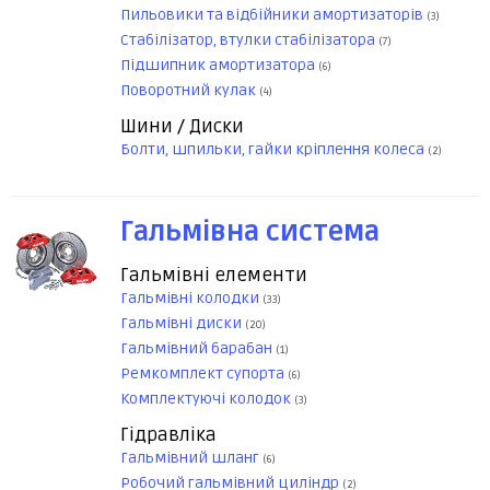
Пильовики та відбійники амортизаторів
(3)
Стабілізатор, втулки стабілізатора
(7)
Підшипник амортизатора
(6)
Поворотний кулак
(4)
Шини / Диски
Болти, шпильки, гайки кріплення колеса
(2)
Гальмівна система
Гальмівні елементи
Гальмівні колодки
(33)
Гальмівні диски
(20)
Гальмівний барабан
(1)
Ремкомплект супорта
(6)
Комплектуючі колодок
(3)
Гідравліка
Гальмівний шланг
(6)
Робочий гальмівний циліндр
(2)