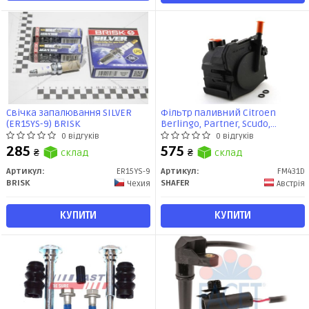
Свічка запалювання SILVER
Фільтр паливний Citroen
(ER15YS-9) BRISK
Berlingo, Partner, Scudo,
Експерт, Ford Focus, Fiesta, C-
0 відгуків
0 відгуків
Max, 1.6TDCi, 04- (FM431D)
285
575
₴
склад
₴
склад
SHAFER
Артикул:
ER15YS-9
Артикул:
FM431D
BRISK
SHAFER
Чехия
Австрія
КУПИТИ
КУПИТИ