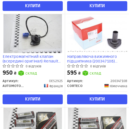
КУПИТИ
КУПИТИ
Електромагнітний клапан
Направляюча вижимного
(всередині оригінал) Renault
підшипника (20034710B)
1.6/ 1.8/ 2.0 (OES2925) Automotor
Corteco
0 відгуків
0 відгуків
France
950
595
₴
склад
₴
склад
Артикул:
OES2925
Артикул:
20034710B
AUTOMOTOR France
CORTECO
Франція
Німеччина
КУПИТИ
КУПИТИ