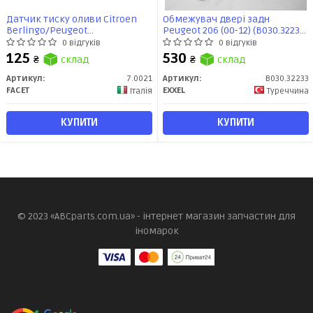
Датчик тиску оливи Citroen
Обмежувач двері задн
Berlingo/Peugeot
Peugeot 206 (00-12) (B030.32233)
205/306/309/405 0.9-2.5 80-
EXXEL
0 відгуків
0 відгуків
(7.0021) Facet
125
530
₴
склад
₴
склад
Артикул:
7.0021
Артикул:
B030.32233
FACET
EXXEL
Італія
Туреччина
КУПИТИ
КУПИТИ
© 2023 «ABCparts.com.ua» - інтернет магазин запчастин для
іномарок