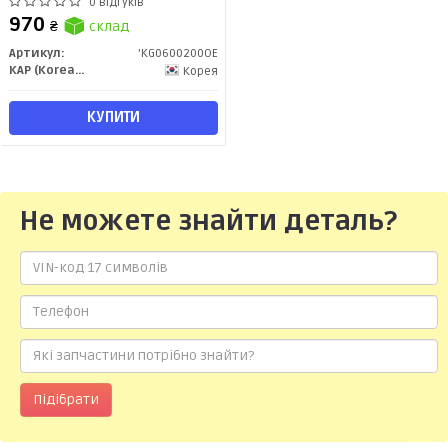
KG0600200OE KAP-OEM
0 відгуків
970
₴
склад
Артикул:
'KG0600200OE
KAP (KoreaAutoParts)
Корея
КУПИТИ
Не можете знайти деталь?
Підібрати