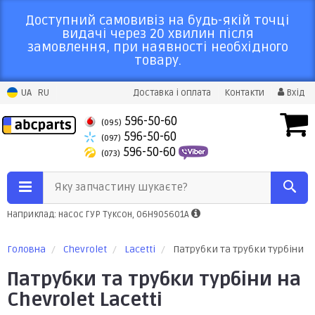
Доступний самовивіз на будь-якій точці
видачі через 20 хвилин після
замовлення, при наявності необхідного
товару.
UA
RU
Доставка і оплата
Контакти
Вхід
596-50-60
(095)
596-50-60
(097)
596-50-60
(073)
Яку запчастину шукаєте?
Наприклад: насос ГУР Туксон, 06H905601A
Головна
Chevrolet
Lacetti
Патрубки та трубки турбіни
Патрубки та трубки турбіни на
Chevrolet Lacetti