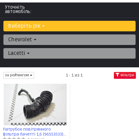
Уточніть
автомобіль:
Виберіть рік
Chevrolet
Lacetti
1 - 1 из 1
за рейтингом
Фільтри
Патрубок повітрянного
фільтра Лачетті 1,6 (96553533)