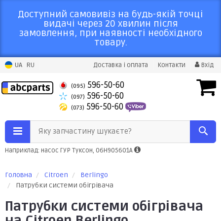
Доступний самовивіз на будь-якій точці
видачі через 20 хвилин після
замовлення, при наявності необхідного
товару.
UA
RU
Доставка і оплата
Контакти
Вхід
596-50-60
(095)
596-50-60
(097)
596-50-60
(073)
Яку запчастину шукаєте?
Наприклад: насос ГУР Туксон, 06H905601A
Головна
Citroen
Berlingo
Патрубки системи обігрівача
Патрубки системи обігрівача
на Citroen Berlingo