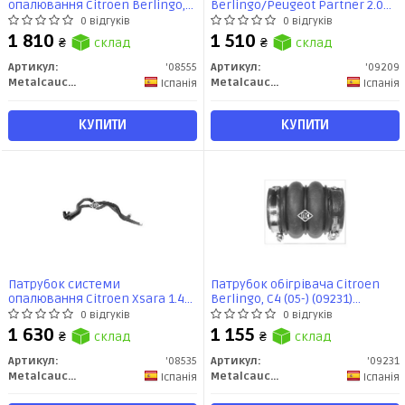
опалювання Citroen Berlingo,
Berlingo/Peugeot Partner 2.0
Xsara/Peugeot Partner 1.9D
(00-) (09209) Metalcaucho
0 відгуків
0 відгуків
(02-) (08555) Metalcaucho
1 810
1 510
₴
склад
₴
склад
Артикул:
'08555
Артикул:
'09209
Metalcaucho
Metalcaucho
Іспанія
Іспанія
КУПИТИ
КУПИТИ
Патрубок системи
Патрубок обігрівача Citroen
опалювання Citroen Xsara 1.4
Berlingo, C4 (05-) (09231)
(08535) Metalcaucho
Metalcaucho
0 відгуків
0 відгуків
1 630
1 155
₴
склад
₴
склад
Артикул:
'08535
Артикул:
'09231
Metalcaucho
Metalcaucho
Іспанія
Іспанія