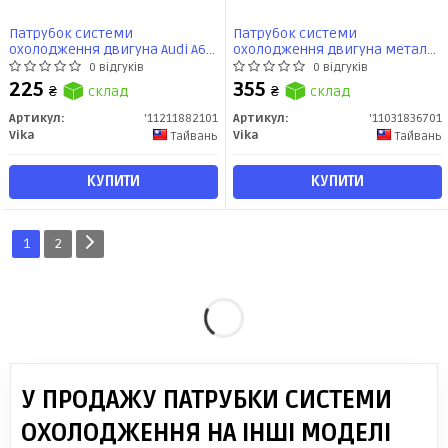
Патрубок системи
Патрубок системи
охолодження двигуна Audi A6
охолодження двигуна метал
2.0D,2.0 (04-11) (11211882101)
Audi A4/VW Passat/Seat Exeo 1.8
0 відгуків
0 відгуків
VIKA
(01-10) (11031836701) VIKA
225
355
₴
склад
₴
склад
Артикул:
'11211882101
Артикул:
'11031836701
Vika
Vika
Тайвань
Тайвань
КУПИТИ
КУПИТИ
1
2
У ПРОДАЖУ ПАТРУБКИ СИСТЕМИ
ОХОЛОДЖЕННЯ НА ІНШІ МОДЕЛІ