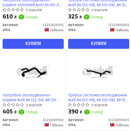
Патрубок охолоджуючої
Трубка системи охолодження
рідини залізний Audi A4 (05-08),
Audi A4 (01-08), A6 (02-08), A8 (04-
A6 (05-11)/Seat Exeo (09-14)
07) 3.0L mot.ASN,BBJ,
0 відгуків
0 відгуків
(11211828001) VIKA
(11211800801) vika
610
325
₴
склад
₴
склад
Артикул:
11211828001
Артикул:
11211800801
Vika
Vika
Тайвань
Тайвань
КУПИТИ
КУПИТИ
Патрубок охолоджуючої
Трубка системи охолодження
рідини Audi A6 (11-14), A8 (10-
Audi A4 (01-08), A6 (02-08), A8 (04-
14), Q5 (09-17) (11211800901)
07) (11211800601) vika
0 відгуків
0 відгуків
VIKA
405
390
₴
склад
₴
склад
Артикул:
11211800901
Артикул:
11211800601
Vika
Vika
Тайвань
Тайвань