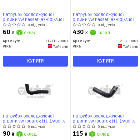
Патрубок охолоджуючої
Патрубок охолоджуючої
рідини VW Passat (97-00)/Audi
рідини VW Passat (97-00)/Audi
100 (91-94), A4 (95-01), A6 (95-
100 (91-94), A4 (95-01), A6 (95-
0 відгуків
0 відгуків
01),A8 (94-03),80 (92-96)
01),A8 (94-03),80 (92-96)
60
430
₴
склад
₴
склад
(11211820801) VIKA
(11211799801) VIKA
Артикул:
11211820801
Артикул:
11211799801
Vika
Vika
Тайвань
Тайвань
КУПИТИ
КУПИТИ
Патрубок охолоджуючої
Патрубок охолоджуючої
рідини VW Touareg (11 -)/Audi A4
рідини VW Touareg (11 -)/Audi A4
(05 -), A6(05 -), A8 (01 -), Q5 (09 -),
(05 -), A6(05 -), A8 (01 -), Q5 (09 -),
0 відгуків
0 відгуків
Q7 (10 -) (11211699501) VIKA
Q7 (10 -) (11211699601) VIKA
90
115
₴
склад
₴
склад