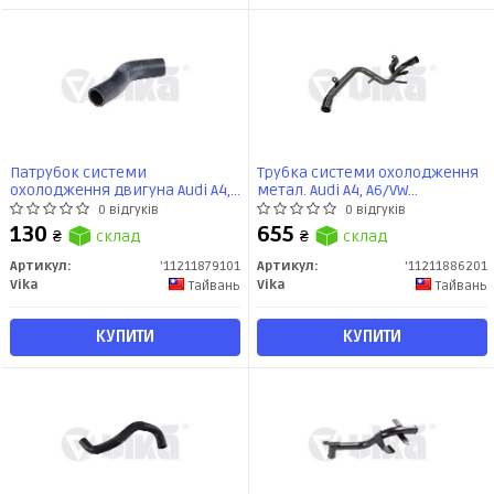
Патрубок системи
Трубка системи охолодження
охолодження двигуна Audi A4,
метал. Audi A4, A6/VW
A6/Seat Exeo 2.0 (04-13)
Passat/Skoda Superb 1.9D (00-
0 відгуків
0 відгуків
гумовий (11211879101) VIKA
08) (11211886201) VIKA
130
655
₴
склад
₴
склад
Артикул:
'11211879101
Артикул:
'11211886201
Vika
Vika
Тайвань
Тайвань
КУПИТИ
КУПИТИ