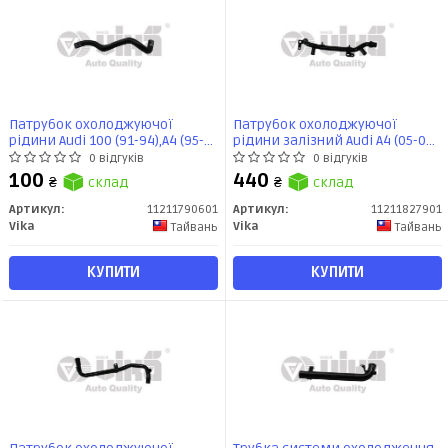
Патрубок охолоджуючої
Патрубок охолоджуючої
рідини Audi 100 (91-94),A4 (95-
рідини залізний Audi A4 (05-08),
97),A6 (95 -), A8 (94-99),80 (92-96)
A6 (05-11)/Seat Exeo (09-14)
0 відгуків
0 відгуків
(11211790601) VIKA
(11211827901) VIKA
100
440
₴
склад
₴
склад
Артикул:
11211790601
Артикул:
11211827901
Vika
Vika
Тайвань
Тайвань
КУПИТИ
КУПИТИ