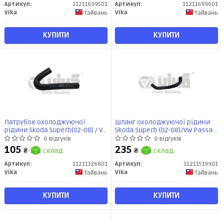
Артикул:
11211699501
Артикул:
11211699601
Vika
Vika
Тайвань
Тайвань
КУПИТИ
КУПИТИ
Патрубок охолоджуючої
Шланг охолоджуючої рідини
рідини Skoda Superb(02-08) / VW
Skoda Superb (02-08)/VW Passat
Passat (97-05)/Audi A4 (95-01),A6
(97-05)/Audi A4 (98-05),A6 (95-05)
0 відгуків
0 відгуків
(98-05) (11211326801) VIKA
(11211519901) VIKA
105
235
₴
склад
₴
склад
Артикул:
11211326801
Артикул:
11211519901
Vika
Vika
Тайвань
Тайвань
КУПИТИ
КУПИТИ