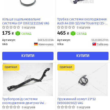
Кільце ущільнювальне
Трубка системи охолодження
системы ОР (06E121119A) VAG
Audi A4 (08-12)/VW Touareg (15-
18) (11211852701) VIKA
0 відгуків
0 відгуків
175
465
₴
склад
₴
склад
Артикул:
06E121119A
Артикул:
11211852701
VAG
Vika
Німеччина
Тайвань
КУПИТИ
КУПИТИ
Оригінал
Оригінал
Трубопровід системи
Пружинний хомут 23*12
охолодження двигуна VW
(N90686902) VAG
Touareg 3.0 (11-18) (06E121065N)
0 відгуків
0 відгуків