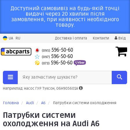
Доступний самовивіз на будь-якій точці
видачі через 20 хвилин після
замовлення, при наявності необхідного
товару.
UA
RU
Доставка і оплата
Контакти
Вхід
596-50-60
(095)
596-50-60
(097)
596-50-60
(073)
Яку запчастину шукаєте?
Наприклад: насос ГУР Туксон, 06H905601A
Головна
Audi
A6
Патрубки системи охолодження
Патрубки системи
охолодження на Audi A6