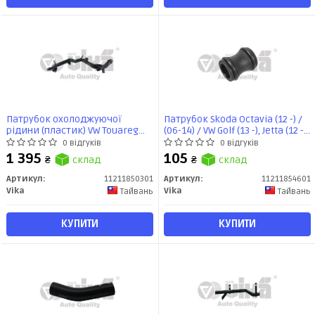
Патрубок охолоджуючої
Патрубок Skoda Octavia (12 -) /
рідини (пластик) VW Touareg
(06-14) / VW Golf (13 -), Jetta (12 -),
(11-18)/Audi A4 (13-15),A6 (11-
Passat (15 -), Tiguan (16 -) / Audi
0 відгуків
0 відгуків
18),A7 (11-14), A8 (10-13),Q5 (13-
A6 (14 -), Q5 (14-), Q7 (09-, 15-)
1 395
105
₴
склад
₴
склад
17) (11211850301) VIKA
(11211854601) VIKA
Артикул:
11211850301
Артикул:
11211854601
Vika
Vika
Тайвань
Тайвань
КУПИТИ
КУПИТИ