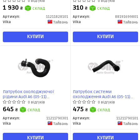
06) 3,0L (11211828101) VIKA
(88191699801) VIKA
0 відгуків
0 відгуків
1 930
310
₴
склад
₴
склад
Артикул:
11211828101
Артикул:
88191699801
Vika
Vika
Тайвань
Тайвань
КУПИТИ
КУПИТИ
Патрубок охолоджуючої
Патрубок системи
рідини Audi A6 (05-11)
охолодження Audi A6 (05-11)
(11211790301) VIKA
2.0L mot.BPJ,BYK (11211790101)
0 відгуків
0 відгуків
vika
645
475
₴
склад
₴
склад
Артикул:
11211790301
Артикул:
11211790101
Vika
Vika
Тайвань
Тайвань
КУПИТИ
КУПИТИ