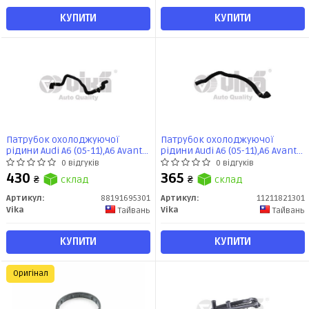
КУПИТИ
КУПИТИ
Патрубок охолоджуючої
Патрубок охолоджуючої
рідини Audi A6 (05-11),A6 Avant
рідини Audi A6 (05-11),A6 Avant
(07-11) (88191695301) VIKA
(07-11) (11211821301) VIKA
0 відгуків
0 відгуків
430
365
₴
склад
₴
склад
Артикул:
88191695301
Артикул:
11211821301
Vika
Vika
Тайвань
Тайвань
КУПИТИ
КУПИТИ
Оригінал