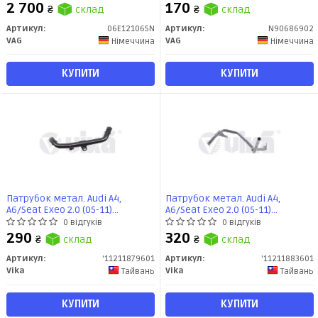
VAG
2 700
170
₴
склад
₴
склад
Артикул:
06E121065N
Артикул:
N90686902
VAG
VAG
Німеччина
Німеччина
КУПИТИ
КУПИТИ
Патрубок метал. Audi A4,
Патрубок метал. Audi A4,
A6/Seat Exeo 2.0 (05-11)
A6/Seat Exeo 2.0 (05-11)
(11211879601) VIKA
(11211883601) VIKA
0 відгуків
0 відгуків
290
320
₴
склад
₴
склад
Артикул:
'11211879601
Артикул:
'11211883601
Vika
Vika
Тайвань
Тайвань
КУПИТИ
КУПИТИ