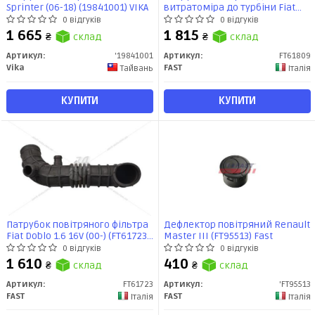
Sprinter (06-18) (19841001) VIKA
витратоміра до турбіни Fiat
Doblo (09-) 1.3MJET (FT61809)
0 відгуків
0 відгуків
Fast
1 665
1 815
₴
склад
₴
склад
Артикул:
'19841001
Артикул:
FT61809
Vika
FAST
Тайвань
Італія
КУПИТИ
КУПИТИ
Патрубок повітряного фільтра
Дефлектор повітряний Renault
Fiat Doblo 1.6 16V (00-) (FT61723)
Master III (FT95513) Fast
Fast
0 відгуків
0 відгуків
1 610
410
₴
склад
₴
склад
Артикул:
FT61723
Артикул:
'FT95513
FAST
FAST
Італія
Італія