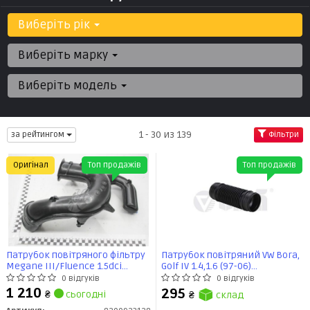
Виберіть рік
Виберіть марку
Виберіть модель
1 - 30 из 139
за рейтингом
Фільтри
Оригінал
Топ продажів
Топ продажів
Патрубок повітряного фільтру
Патрубок повітряний VW Bora,
Megane III/Fluence 1.5dci
Golf IV 1.4,1.6 (97-06)
(8200923128) Renault
(11291802101) VIKA
0 відгуків
0 відгуків
1 210
295
₴
сьогодні
₴
склад