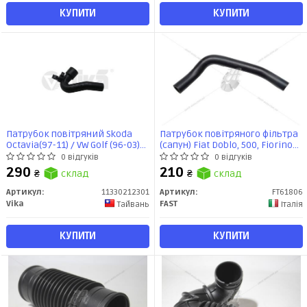
КУПИТИ
КУПИТИ
Патрубок повітряний Skoda
Патрубок повітряного фільтра
Octavia(97-11) / VW Golf (96-03)
(сапун) Fiat Doblo, 500, Fiorino
(11330212301) VIKA
1.2, 1.4 (05-16) (FT61806) Fast
0 відгуків
0 відгуків
290
210
₴
склад
₴
склад
Артикул:
11330212301
Артикул:
FT61806
Vika
FAST
Тайвань
Італія
КУПИТИ
КУПИТИ