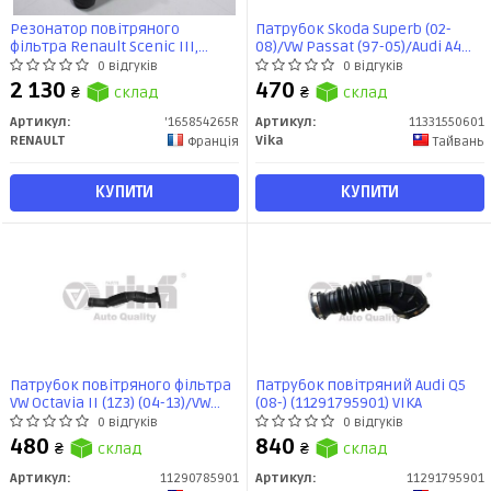
Резонатор повітряного
Патрубок Skoda Superb (02-
фільтра Renault Scenic III,
08)/VW Passat (97-05)/Audi A4
Megane III, Fluence
(95-01),A6 (98-05) (11331550601)
0 відгуків
0 відгуків
(165854265R) Renault
VIKA
2 130
470
₴
склад
₴
склад
Артикул:
'165854265R
Артикул:
11331550601
RENAULT
Vika
Франція
Тайвань
КУПИТИ
КУПИТИ
Патрубок повітряного фільтра
Патрубок повітряний Audi Q5
VW Octavia II (1Z3) (04-13)/VW
(08-) (11291795901) VIKA
Golf (06-08,08-12),Jetta (11-)
0 відгуків
0 відгуків
(11290785901) vika
480
840
₴
склад
₴
склад
Артикул:
11290785901
Артикул:
11291795901