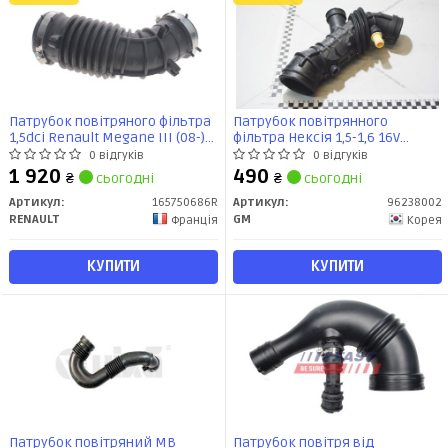
Патрубок повітряного фільтра
Патрубок повітрянного
1,5dci Renault Megane III (08-)
фільтра Нексія 1,5-1,6 16V
(165750686R) Renault
(96238002) GM
0 відгуків
0 відгуків
1 920
490
₴
сьогодні
₴
сьогодні
Артикул:
165750686R
Артикул:
96238002
RENAULT
GM
Франція
Корея
КУПИТИ
КУПИТИ
Патрубок повітряний MB
Патрубок повітря від