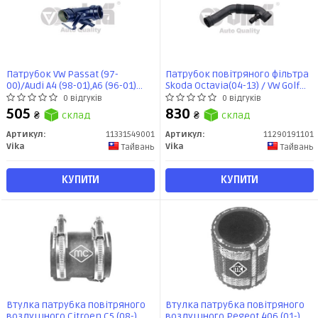
Патрубок VW Passat (97-
Патрубок повітряного фільтра
00)/Audi A4 (98-01),A6 (96-01)
Skoda Octavia(04-13) / VW Golf
(11331549001) VIKA
(04-14), Jetta(06-10), Passat(06-
0 відгуків
0 відгуків
11) / Seat Leon (06-10),Toledo
505
830
₴
склад
₴
склад
(05-09) (11290191101) VIKA
Артикул:
11331549001
Артикул:
11290191101
Vika
Vika
Тайвань
Тайвань
КУПИТИ
КУПИТИ
Втулка патрубка повітряного
Втулка патрубка повітряного
воздушного Citroen C5 (08-)
воздушного Pegeot 406 (01-)