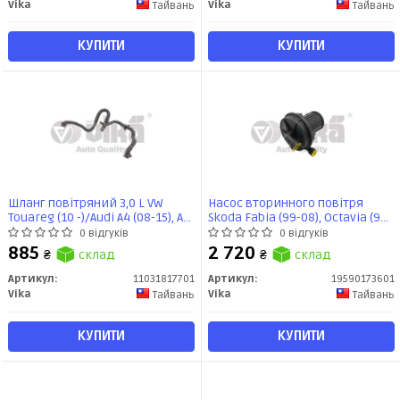
Vika
Vika
Тайвань
Тайвань
КУПИТИ
КУПИТИ
Шланг повітряний 3,0 L VW
Насос вторинного повітря
Touareg (10 -)/Audi A4 (08-15), A6
Skoda Fabia (99-08), Octavia (99-
(08-12,12 -), Q7 (10-15)
10)/VW Golf (97-12)
0 відгуків
0 відгуків
(11031817701) vika
(19590173601) VIKA
885
2 720
₴
склад
₴
склад
Артикул:
11031817701
Артикул:
19590173601
Vika
Vika
Тайвань
Тайвань
КУПИТИ
КУПИТИ