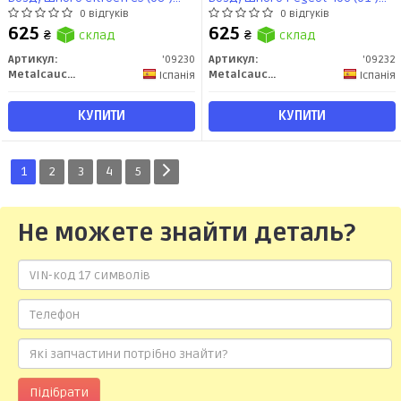
(09230) Metalcaucho
(09232) Metalcaucho
0 відгуків
0 відгуків
625
625
₴
склад
₴
склад
Артикул:
'09230
Артикул:
'09232
Metalcaucho
Metalcaucho
Іспанія
Іспанія
КУПИТИ
КУПИТИ
1
2
3
4
5
Не можете знайти деталь?
Підібрати