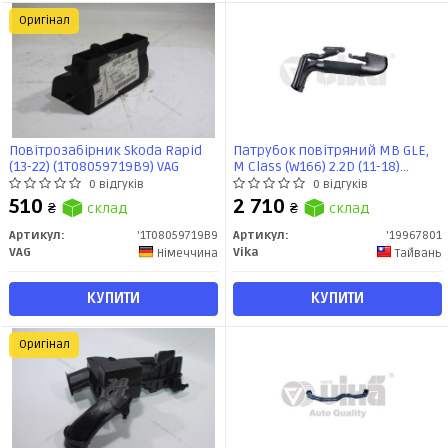
Оригінал
Повітрозабірник Skoda Rapid
Патрубок повітряний MB GLE,
(13-22) (1T08059719B9) VAG
M Class (W166) 2.2D (11-18)
(19967801) VIKA
0 відгуків
0 відгуків
510
2 710
₴
склад
₴
склад
Артикул:
'1T08059719B9
Артикул:
'19967801
VAG
Vika
Німеччина
Тайвань
КУПИТИ
КУПИТИ
Оригінал