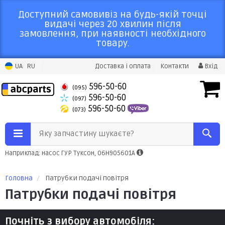
Доступний самовивіз на будь-якій точці
видачі через 20 хвилин після
замовлення, при наявності необхідного
товару.
UA
RU
Доставка і оплата
Контакти
Вхід
596-50-60
(095)
596-50-60
(097)
596-50-60
(073)
Яку запчастину шукаєте?
Наприклад: насос ГУР Туксон, 06H905601A
Головна
Патрубки подачі повітря
Патрубки подачі повітря
Почніть з вибору автомобіля: