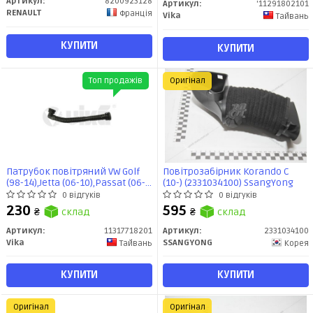
Артикул:
8200923128
Артикул:
'11291802101
RENAULT
Франція
Vika
Тайвань
КУПИТИ
КУПИТИ
Топ продажів
Оригінал
Патрубок повітряний VW Golf
Повітрозабірник Korando C
(98-14),Jetta (06-10),Passat (06-
(10-) (2331034100) SsangYong
11)/Audi A3 (97-13)/Seat Leon
0 відгуків
0 відгуків
(02-13) (11317718201) VIKA
230
595
₴
склад
₴
склад
Артикул:
11317718201
Артикул:
2331034100
Vika
SSANGYONG
Тайвань
Корея
КУПИТИ
КУПИТИ
Оригінал
Оригінал