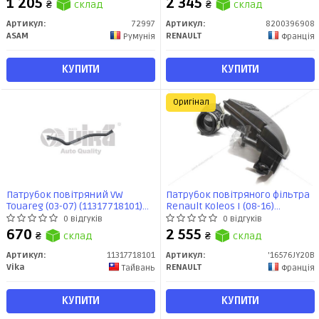
1 205
2 345
₴
склад
₴
склад
Артикул:
72997
Артикул:
8200396908
ASAM
RENAULT
Румунія
Франція
КУПИТИ
КУПИТИ
Оригінал
Патрубок повітряний VW
Патрубок повітряного фільтра
Touareg (03-07) (11317718101)
Renault Koleos I (08-16)
vika
(16576JY20B) Renault
0 відгуків
0 відгуків
670
2 555
₴
склад
₴
склад
Артикул:
11317718101
Артикул:
'16576JY20B
Vika
RENAULT
Тайвань
Франція
КУПИТИ
КУПИТИ