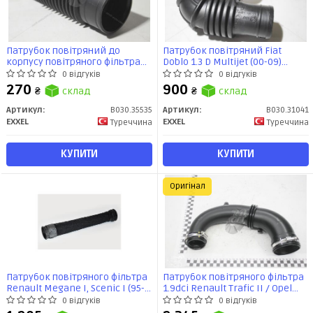
Патрубок повітряний до
Патрубок повітряний Fiat
корпусу повітряного фільтра
Doblo 1.3 D Multijet (00-09)
Fiat Doblo 1.9 jtd (01-)
(B030.31041) EXXEL
0 відгуків
0 відгуків
(B030.35535) EXXEL
270
900
₴
склад
₴
склад
Артикул:
B030.35535
Артикул:
B030.31041
EXXEL
EXXEL
Туреччина
Туреччина
КУПИТИ
КУПИТИ
Оригінал
Патрубок повітряного фільтра
Патрубок повітряного фільтра
Renault Megane I, Scenic I (95-
1.9dci Renault Trafic II / Opel
04) (72997) Asam
Vivaro 2001- (8200396908)
0 відгуків
0 відгуків
Renault