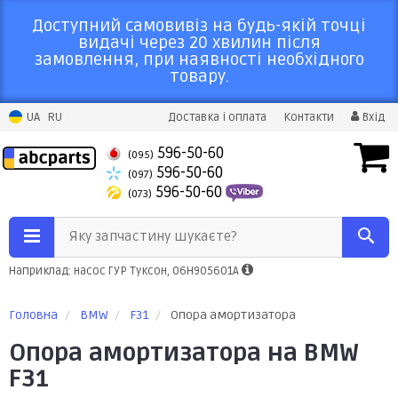
Доступний самовивіз на будь-якій точці
видачі через 20 хвилин після
замовлення, при наявності необхідного
товару.
UA
RU
Доставка і оплата
Контакти
Вхід
596-50-60
(095)
596-50-60
(097)
596-50-60
(073)
Яку запчастину шукаєте?
Наприклад: насос ГУР Туксон, 06H905601A
Головна
BMW
F31
Опора амортизатора
Опора амортизатора на BMW
F31