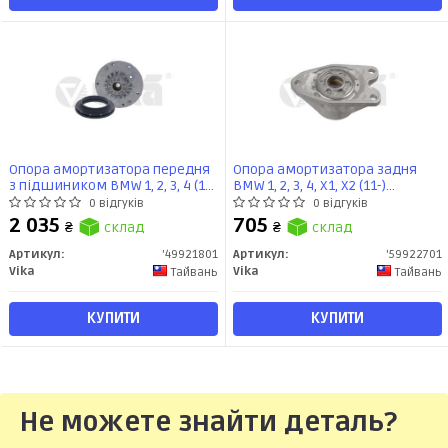
Опора амортизатора передня
Опора амортизатора задня
з підшиником BMW 1, 2, 3, 4 (11-
BMW 1, 2, 3, 4, X1, X2 (11-)
21) (49921801) VIKA
(59922701) VIKA
0 відгуків
0 відгуків
2 035
705
₴
склад
₴
склад
Артикул:
'49921801
Артикул:
'59922701
Vika
Vika
Тайвань
Тайвань
КУПИТИ
КУПИТИ
Не можете знайти деталь?