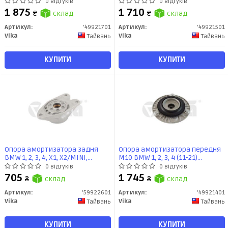
21) (49921701) VIKA
(49921501) VIKA
0 відгуків
0 відгуків
1 875
1 710
₴
склад
₴
склад
Артикул:
'49921701
Артикул:
'49921501
Vika
Vika
Тайвань
Тайвань
КУПИТИ
КУПИТИ
Опора амортизатора задня
Опора амортизатора передня
BMW 1, 2, 3, 4, X1, X2/MINI,
M10 BMW 1, 2, 3, 4 (11-21)
Clubman, Countryman (11-23)
(49921401) VIKA
0 відгуків
0 відгуків
(59922601) VIKA
705
1 745
₴
склад
₴
склад
Артикул:
'59922601
Артикул:
'49921401
Vika
Vika
Тайвань
Тайвань
КУПИТИ
КУПИТИ