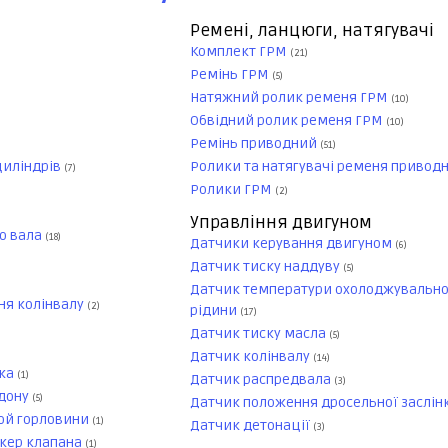
Ремені, ланцюги, натягувачі
Комплект ГРМ
(21)
Ремінь ГРМ
(5)
Натяжний ролик ременя ГРМ
(10)
Обвідний ролик ременя ГРМ
(10)
Ремінь приводний
(51)
циліндрів
Ролики та натягувачі ременя привод
(7)
Ролики ГРМ
(2)
Управління двигуном
о вала
(18)
Датчики керування двигуном
(6)
Датчик тиску наддуву
(5)
)
Датчик температури охолоджувально
ня колінвалу
(2)
рідини
(17)
Датчик тиску масла
(5)
Датчик колінвалу
(14)
дка
(1)
Датчик распредвала
(3)
ддону
(5)
Датчик положення дросельної заслін
ой горловини
(1)
Датчик детонації
(3)
окер клапана
(1)