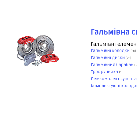
Гальмівна 
Гальмівні елеме
Гальмівні колодки
(40)
Гальмівні диски
(23)
Гальмівний барабан
(2
Трос ручника
(1)
Ремкомплект супорт
Комплектуючі колод