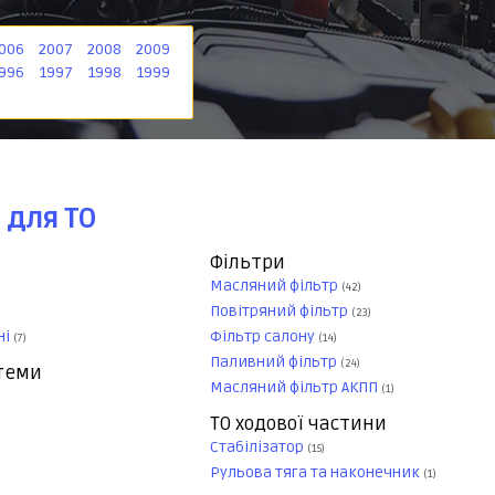
006
2007
2008
2009
996
1997
1998
1999
 для ТО
Фільтри
Масляний фільтр
(42)
Повітряний фільтр
(23)
ні
Фільтр салону
(7)
(14)
Паливний фільтр
(24)
стеми
Масляний фільтр АКПП
(1)
ТО ходової частини
Стабілізатор
(15)
Рульова тяга та наконечник
(1)