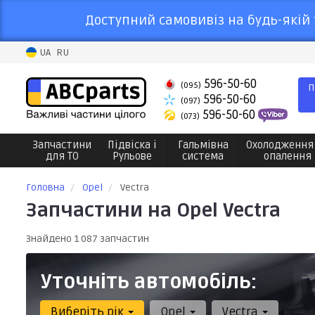
Доступний самовивіз на будь-якій 
UA
RU
596-50-60
(095)
П
596-50-60
(097)
596-50-60
(073)
Запчастини
Підвіска і
Гальмівна
Охолодження
для ТО
Рульове
система
опалення
Головна
Opel
Vectra
Запчастини на Opel Vectra
Знайдено 1 087 запчастин
Уточніть автомобіль:
Виберіть рік
Opel
Vectra