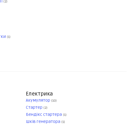
ПП
(2)
тки
(1)
Електрика
Акумулятор
(10)
Стартер
(2)
Бендікс стартера
(1)
Шків генератора
(1)