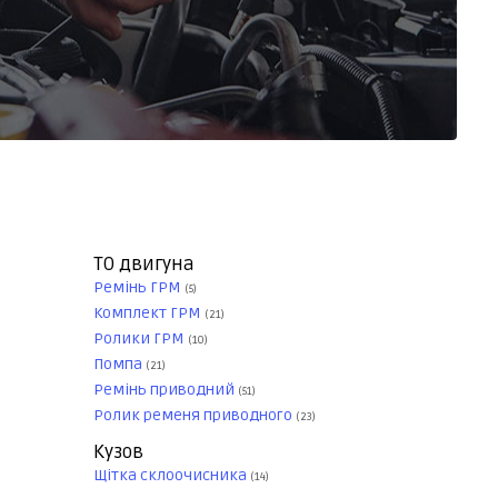
ТО двигуна
Ремінь ГРМ
(5)
Комплект ГРМ
(21)
Ролики ГРМ
(10)
Помпа
(21)
Ремінь приводний
(51)
Ролик ременя приводного
(23)
Кузов
Щітка склоочисника
(14)