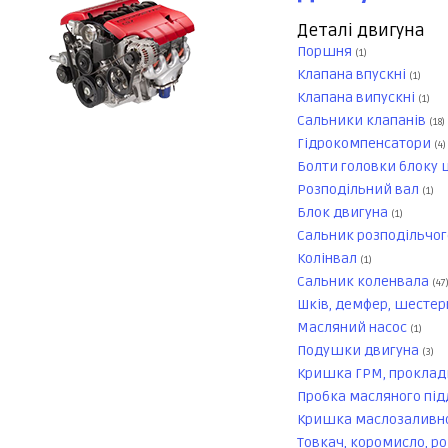
Деталі двигуна
Поршня
(1)
Клапана впускні
(1)
Клапана випускні
(1)
Сальники клапанів
(18)
Гідрокомпенсатори
(4)
Болти головки блоку 
Розподільний вал
(1)
Блок двигуна
(1)
Сальник розподільчог
Колінвал
(1)
Сальник коленвала
(47
Шків, демфер, шестер
Масляний насос
(1)
Подушки двигуна
(3)
Кришка ГРМ, прокла
Пробка масляного пі
Кришка маслозаливн
Товкач, коромисло, р