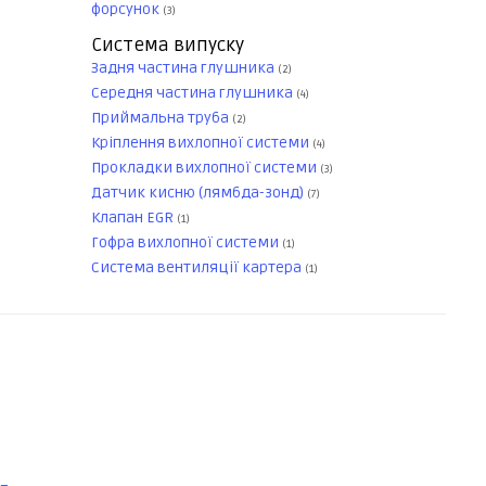
форсунок
(3)
Система випуску
Задня частина глушника
(2)
Середня частина глушника
(4)
Приймальна труба
(2)
Кріплення вихлопної системи
(4)
Прокладки вихлопної системи
(3)
Датчик кисню (лямбда-зонд)
(7)
Клапан EGR
(1)
Гофра вихлопної системи
(1)
Система вентиляції картера
(1)