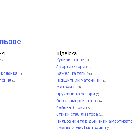
ульове
ня
Підвіска
Кульові опори
(12)
(6)
Амортизатори
(16)
, колонка
Важелі та тяги
(1)
(30)
плення
Підшипник маточини
(1)
(31)
Маточина
(7)
Пружини та ресори
(8)
Опора амортизатора
(4)
Сайлентблоки
(27)
Стійки стабілізатора
(15)
Пильовики та відбійники амортизато
Комплектуючі маточини
(1)