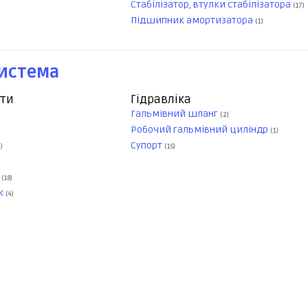
Стабілізатор, втулки стабілізатора
(17)
Підшипник амортизатора
(1)
система
нти
Гідравліка
Гальмівний шланг
(2)
Робочий гальмівний циліндр
(1)
Супорт
)
(15)
а
(18)
ок
(4)