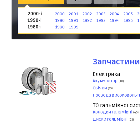
2000-і
2000
2001
2002
2003
2004
2005
2
1990-і
1990
1991
1992
1993
1994
1995
1
1980-і
1988
1989
Запчастини
Електрика
Акумулятор
(10)
Свічки
(59)
Провода високовольт
ТО гальмівної си
Колодки гальмівні
(40)
Диски гальмівні
(23)