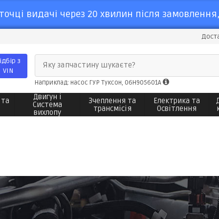
точці видачі через 20 хвилин після замовлення,
Доста
ідбір з
Яку запчастину шукаєте?
VIN
Наприклад: насос ГУР Туксон, 06H905601A
Двигун і
 та
Зчеплення та
Електрика та
Система
трансмісія
Освітлення
вихлопу