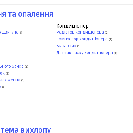
я та опалення
Кондиціонер
я двигуна
Радіатор кондиціонера
(5)
(2)
Компресор кондиціонера
(1)
Випарник
(1)
Датчик тиску кондиціонера
(1)
ного бачка
(1)
чок
(3)
олодження
(3)
у
(6)
стема вихлопу