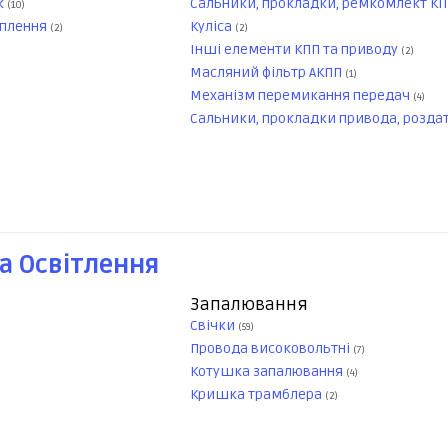
к
Сальники, прокладки, ремкомлект К
(10)
еплення
Куліса
(2)
(2)
Інші елементи КПП та приводу
(2)
Масляний фільтр АКПП
(1)
Механізм перемикання передач
(4)
Сальники, прокладки привода, розда
а Освітлення
Запалювання
Свічки
(59)
Провода високовольтні
(7)
Котушка запалювання
(4)
Кришка трамблера
(2)