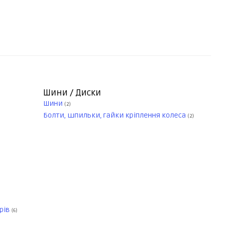
Шини / Диски
Шини
(2)
Болти, шпильки, гайки кріплення колеса
(2)
рів
(6)