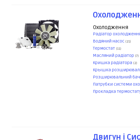
Охолодженн
Охолодження
Радіатор охолодженн
Водяний насос
(21)
Термостат
(11)
Масляний радіатор
(7)
Кришка радіатора
(2)
Крышка розширюваль
Розширювальний ба
Патрубки системи ох
Прокладка термостат
Двигун і Си