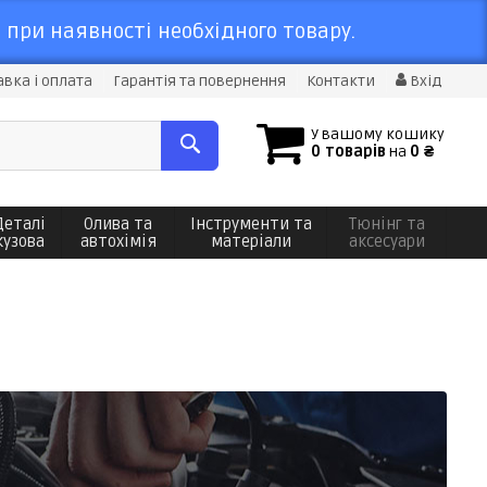
 при наявності необхідного товару.
вка і оплата
Гарантія та повернення
Контакти
Вхід
У вашому кошику
0 товарів
на
0 ₴
Деталі
Олива та
Інструменти та
Тюнінг та
кузова
автохімія
матеріали
аксесуари