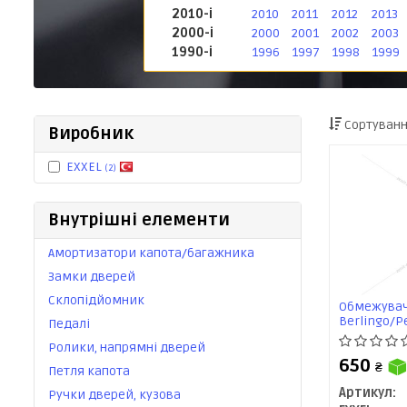
2010-і
2010
2011
2012
2013
2000-і
2000
2001
2002
2003
1990-і
1996
1997
1998
1999
Сортуванн
Виробник
EXXEL
(2)
Внутрішні елементи
Амортизатори капота/багажника
Замки дверей
Склопідйомник
Обмежувач 
Berlingo/Pe
Педалі
(B030.13355
Ролики, напрямні дверей
650
₴
Петля капота
Артикул:
Ручки дверей, кузова