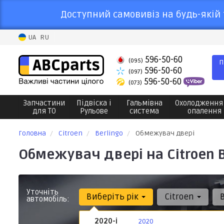
Доступний самовивіз на будь-якій 
UA
RU
596-50-60
(095)
П
596-50-60
(097)
596-50-60
(073)
Запчастини
Підвіска і
Гальмівна
Охолодження
для ТО
Рульове
система
опалення
Головна
Citroen
Berlingo
Обмежувач двері
Обмежувач двері на Citroen B
Уточніть
Виберіть рік
Citroen
автомобіль:
2020-і
2020