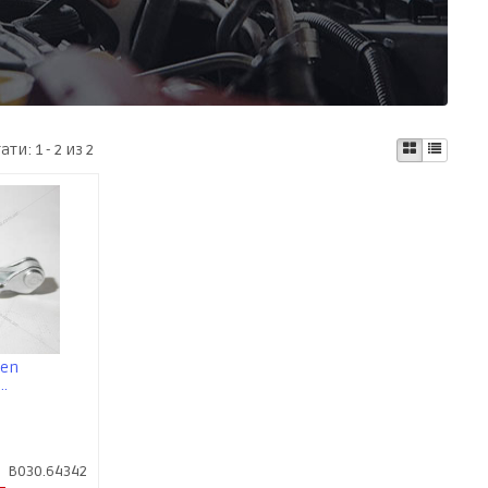
тати:
1 - 2 из 2
oen
B030.64342