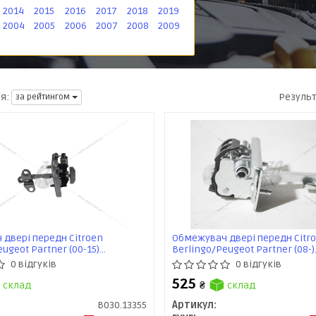
2014
2015
2016
2017
2018
2019
2004
2005
2006
2007
2008
2009
Резуль
я:
за рейтингом
двері передн Citroen
Обмежувач двері передн Citr
ugeot Partner (00-15)
Berlingo/Peugeot Partner (08-)
) EXXEL
(B030.64342) EXXEL
0 відгуків
0 відгуків
525
склад
₴
склад
B030.13355
Артикул: