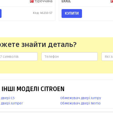
Туреччина
EXXEL
Код: 46210-57
КУПИТИ
ожете знайти деталь?
ІНШІ МОДЕЛІ CITROEN
двері C5
Обмежувач двері Jumpy
двері Jumper
Обмежувач двері Nemo