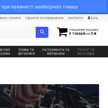
 при наявності необхідного товару.
вка і оплата
Гарантія та повернення
Контакти
Вхід
У вашому кошику
0 товарів
на
0 ₴
Деталі
Олива та
Інструменти та
Тюнінг та
кузова
автохімія
матеріали
аксесуари