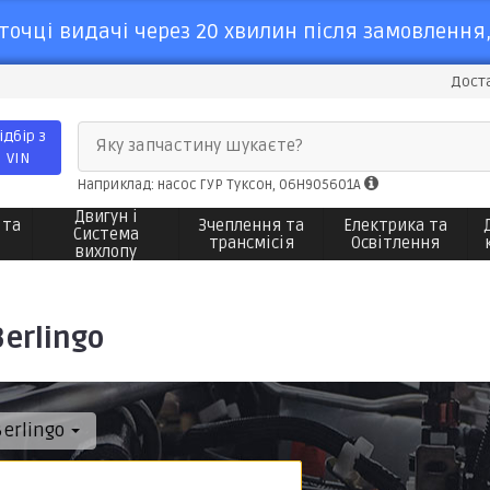
точці видачі через 20 хвилин після замовлення,
Доста
ідбір з
Яку запчастину шукаєте?
VIN
Наприклад: насос ГУР Туксон, 06H905601A
Двигун і
 та
Зчеплення та
Електрика та
Система
трансмісія
Освітлення
вихлопу
erlingo
Berlingo