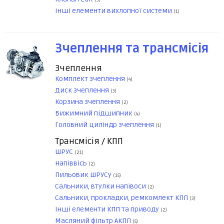
(3)
Інші елементи вихлопної системи
(1)
Зчеплення та трансмісія
Зчеплення
Комплект зчеплення
(4)
Диск зчеплення
(3)
Корзина зчеплення
(2)
Вижимний підшипник
(4)
Головний циліндр зчеплення
(1)
Трансмісія / КПП
ШРУС
(21)
Напіввісь
(2)
Пильовик ШРУСу
(15)
Сальники, втулки напівоси
(2)
Сальники, прокладки, ремкомлект КПП
(3)
Інші елементи КПП та приводу
(2)
Масляний фільтр АКПП
(5)