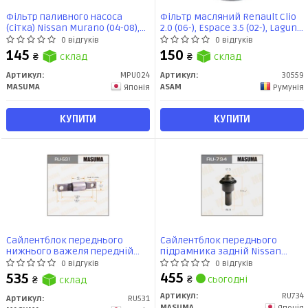
Фільтр паливного насоса
Фільтр масляний Renault Clio
(сітка) Nissan Murano (04-08),
2.0 (06-), Espace 3.5 (02-), Laguna
Qashqai (10-), X-Trail (07-14)
2.0, 3.5 (07-) (30559) Asam
0 відгуків
0 відгуків
(MPU-024) MASUMA
145
150
₴
склад
₴
склад
Артикул:
MPU024
Артикул:
30559
MASUMA
ASAM
Японія
Румунія
КУПИТИ
КУПИТИ
Сайлентблок переднього
Сайлентблок переднього
нижнього важеля передній
підрамника задній Nissan
Nissan Qashqai (06-13/15-), X-
Qashqai (06-13/15-), X-Trail (07-)
0 відгуків
0 відгуків
Trail (07-) (RU-531) MASUMA
(RU-734) Masuma
455
535
₴
сьогодні
₴
склад
Артикул:
RU734
Артикул:
RU531
MASUMA
Японія