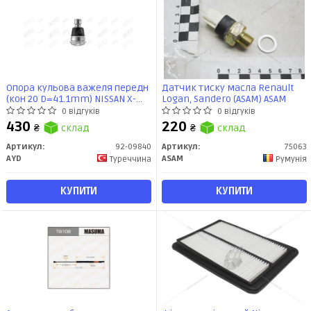
Опора кульова важеля передн
Датчик тиску масла Renault
(кон 20 D=41.1mm) NISSAN X-
Logan, Sandero (ASAM) ASAM
TRAIL (T31, T32), ROGUE (07-),
0 відгуків
0 відгуків
RENAULT KADJAR (15-) (92-09840)
430
220
₴
склад
₴
склад
AYD
Артикул:
92-09840
Артикул:
75063
AYD
ASAM
Туреччина
Румунія
КУПИТИ
КУПИТИ