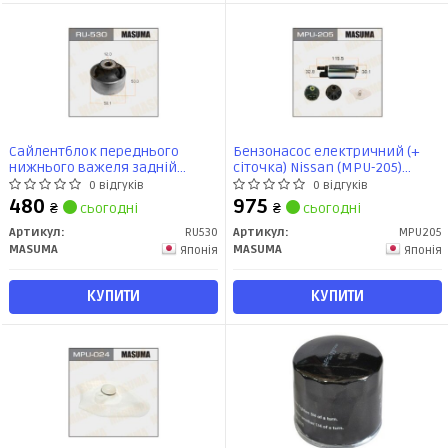
Сайлентблок переднього
Бензонасос електричний (+
нижнього важеля задній
сіточка) Nissan (MPU-205)
Nissan Juke (10-), Leaf (12-),
MASUMA
0 відгуків
0 відгуків
Qashqai (06-13/15-), X-Trail (07-)
480
975
₴
сьогодні
₴
сьогодні
(RU-530) MASUMA
Артикул:
RU530
Артикул:
MPU205
MASUMA
MASUMA
Японія
Японія
КУПИТИ
КУПИТИ