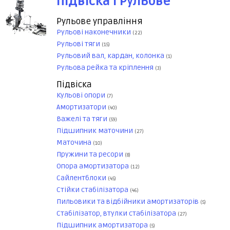
Підвіска і Рульове
Рульове управління
Рульові наконечники
(22)
Рульові тяги
(15)
Рульовий вал, кардан, колонка
(1)
Рульова рейка та кріплення
(3)
Підвіска
Кульові опори
(7)
Амортизатори
(40)
Важелі та тяги
(59)
Підшипник маточини
(27)
Маточина
(10)
Пружини та ресори
(8)
Опора амортизатора
(12)
Сайлентблоки
(45)
Стійки стабілізатора
(46)
Пильовики та відбійники амортизаторів
(5)
Стабілізатор, втулки стабілізатора
(27)
Підшипник амортизатора
(5)