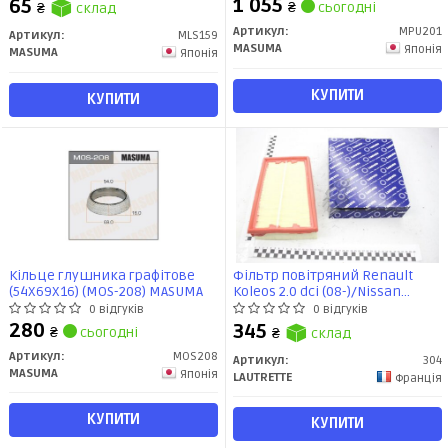
1 055
65
₴
сьогодні
₴
склад
Артикул:
MPU201
Артикул:
MLS159
MASUMA
Японія
MASUMA
Японія
КУПИТИ
КУПИТИ
Кільце глушника графітове
Фільтр повітряний Renault
(54X69X16) (MOS-208) MASUMA
Koleos 2.0 dci (08-)/Nissan
Qashqai, X-Trail II 1.6/ 2.0 (07-)
0 відгуків
0 відгуків
(304) Lautrette
280
345
₴
сьогодні
₴
склад
Артикул:
MOS208
Артикул:
304
MASUMA
Японія
LAUTRETTE
Франція
КУПИТИ
КУПИТИ