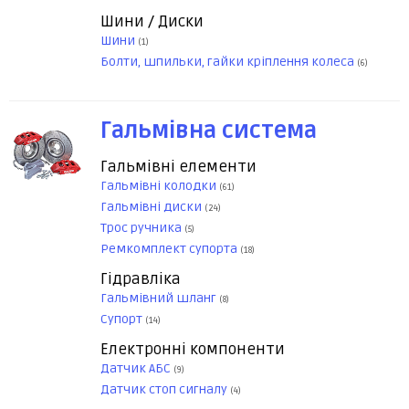
Шини / Диски
Шини
(1)
Болти, шпильки, гайки кріплення колеса
(6)
Гальмівна система
Гальмівні елементи
Гальмівні колодки
(61)
Гальмівні диски
(24)
Трос ручника
(5)
Ремкомплект супорта
(18)
Гідравліка
Гальмівний шланг
(8)
Супорт
(14)
Електронні компоненти
Датчик АБС
(9)
Датчик стоп сигналу
(4)