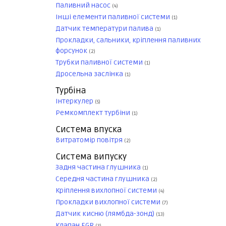
Паливний насос
(4)
Інші елементи паливної системи
(1)
Датчик температури палива
(1)
Прокладки, сальники, кріплення паливних
форсунок
(2)
Трубки паливної системи
(1)
Дросельна заслінка
(1)
Турбіна
Інтеркулер
(5)
Ремкомплект турбіни
(1)
Система впуска
Витратомір повітря
(2)
Система випуску
Задня частина глушника
(1)
Середня частина глушника
(2)
Кріплення вихлопної системи
(4)
Прокладки вихлопної системи
(7)
Датчик кисню (лямбда-зонд)
(13)
Клапан EGR