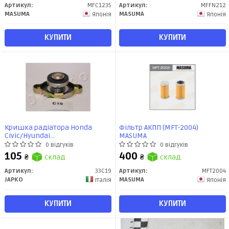
Артикул:
MFC1235
Артикул:
MFFN212
MASUMA
MASUMA
Японія
Японія
КУПИТИ
КУПИТИ
Кришка радіатора Honda
Фільтр АКПП (MFT-2004)
Civic/Hyundai
MASUMA
Accent/Kia/Mitsubishi/Mazda/Daihatsu/Nissan/Subaru/Suzuki/Toyo
0 відгуків
0 відгуків
(33C19) JAPKO
105
400
₴
склад
₴
склад
Артикул:
33C19
Артикул:
MFT2004
JAPKO
MASUMA
Італія
Японія
КУПИТИ
КУПИТИ