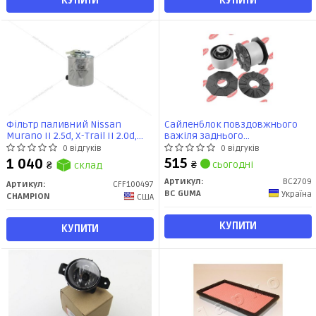
КУПИТИ
КУПИТИ
Фільтр паливний Nissan
Сайленблок повздовжнього
Murano II 2.5d, X-Trail II 2.0d,
важіля заднього
Qashqai I 1.5, 2.0d (CFF100497)
(69.3х14.2х62мм) Nissan X-Trail,
0 відгуків
0 відгуків
CHAMPION
Qashqai (07-) (BC2709) BCGUMA
515
1 040
₴
сьогодні
₴
склад
Артикул:
BC2709
Артикул:
CFF100497
BC GUMA
Україна
CHAMPION
США
КУПИТИ
КУПИТИ