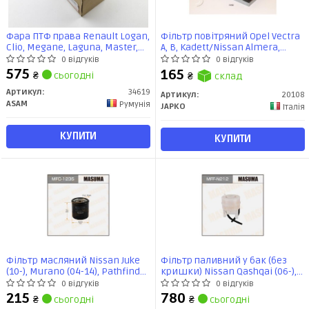
Фара ПТФ права Renault Logan,
Фільтр повітряний Opel Vectra
Clio, Megane, Laguna, Master,
A, B, Kadett/Nissan Almera,
Koleos/Nissan Qashqai, X-Trail,
Maxima, X-Trail/Subaru
0 відгуків
0 відгуків
Primera (00-) (34619) Asam
Forester. Impreza (20108) JAPKO
575
165
₴
сьогодні
₴
склад
Артикул:
34619
Артикул:
20108
ASAM
Румунія
JAPKO
Італія
КУПИТИ
КУПИТИ
Фільтр масляний Nissan Juke
Фільтр паливний у бак (без
(10-), Murano (04-14), Pathfinder
кришки) Nissan Qashqai (06-),
(14-), Qashqai (06-), X-Trail (01-)
X-Trail (07-14) (MFF-N212)
0 відгуків
0 відгуків
(MFC-1235) MASUMA
MASUMA
215
780
₴
сьогодні
₴
сьогодні