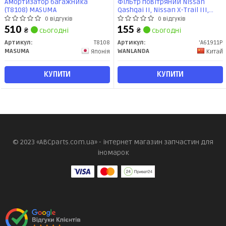
Амортизатор багажника
Фільтр повітряний Nissan
(T8108) MASUMA
Qashqai II, Nissan X-Trail III,
Renault Kadjar 1.2-2.0 (13-)
0 відгуків
0 відгуків
(A61911P) WANLANDA
510
155
₴
сьогодні
₴
сьогодні
Артикул:
T8108
Артикул:
'A61911P
MASUMA
WANLANDA
Японія
Китай
КУПИТИ
КУПИТИ
© 2023 «ABCparts.com.ua» - інтернет магазин запчастин для
іномарок