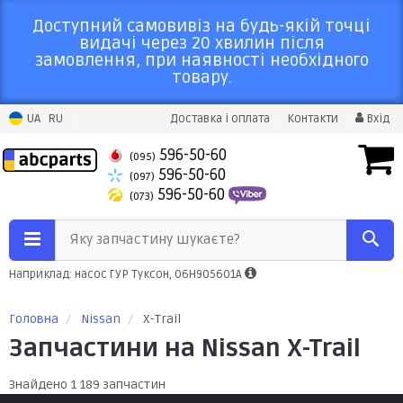
Доступний самовивіз на будь-якій точці
видачі через 20 хвилин після
замовлення, при наявності необхідного
товару.
UA
RU
Доставка і оплата
Контакти
Вхід
596-50-60
(095)
596-50-60
(097)
596-50-60
(073)
Яку запчастину шукаєте?
Наприклад: насос ГУР Туксон, 06H905601A
Головна
Nissan
X-Trail
Запчастини на Nissan X-Trail
Знайдено 1 189 запчастин