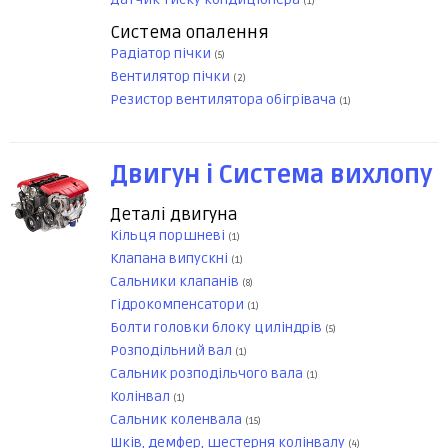
(1)
Система опалення
Радіатор пічки
(5)
Вентилятор пічки
(2)
Резистор вентилятора обігрівача
(1)
Двигун і Система вихлопу
Деталі двигуна
Кільця поршневі
(1)
Клапана випускні
(1)
Сальники клапанів
(8)
Гідрокомпенсатори
(1)
Болти головки блоку циліндрів
(5)
Розподільний вал
(1)
Сальник розподільчого вала
(1)
Колінвал
(1)
Сальник коленвала
(15)
Шків, демфер, шестерня колінвалу
(4)