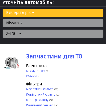
Уточніть автомобіль:
Виберіть рік
Nissan
X-Trail
Запчастини для ТО
Електрика
Акумулятор
(5)
Свічки
(31)
Фільтри
Масляний фільтр
(37)
Повітряний фільтр
(33)
Фільтр салону
(38)
Паливний фільтр
(26)