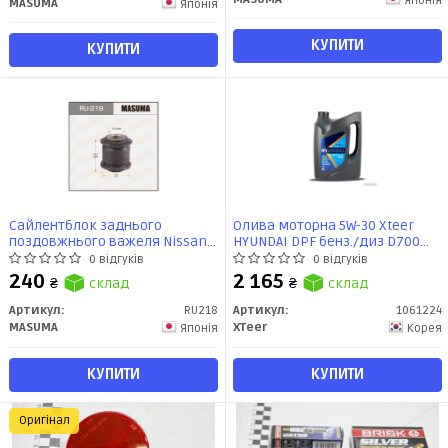
MASUMA
Японія
КУПИТИ
КУПИТИ
Сайлентблок заднього
Олива моторна 5W-30 Xteer
поздовжнього важеля Nissan
HYUNDAI DPF бенз./диз D700
Primera (-05), X-Trail (00-07)
API SP, ACEA C2/C3, 6л, синт
0 відгуків
0 відгуків
(RU-218) MASUMA
240
2 165
₴
склад
₴
склад
Артикул:
RU218
Артикул:
1061224
MASUMA
XTeer
Японія
Корея
КУПИТИ
КУПИТИ
Оригінал