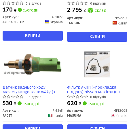
2,0/2,0Dci 07- / Renault Koleos
0 відгуків
0 відгуків
2,0Cdi 08- (AF1827) Альфа
170
2 795
₴
сьогодні
₴
склад
Артикул:
AF1827
Артикул:
'P52237
ALPHA FILTER
Україна
TANGUN
Китай
КУПИТИ
КУПИТИ
Датчик заднього ходу
Фільтр АКПП (+прокладка
Master/Kangoo/Vito W447 (3
піддону) Nissan Maxima (00-
конт.) (7.6245) Facet
06), Primera (01-05), X-Trail (00-
0 відгуків
0 відгуків
07) (MFT-2008) MASUMA
530
620
₴
сьогодні
₴
сьогодні
Артикул:
7.6245
Артикул:
MFT2008
FACET
MASUMA
Італія
Японія