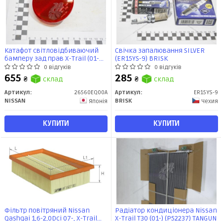
Катафот світловідбиваючий
Свічка запалювання SILVER
бамперу зад прав X-Trail (01-
(ER15YS-9) BRISK
07, 07-) (26560-EQ00A) NISSAN
0 відгуків
0 відгуків
655
285
₴
склад
₴
склад
Артикул:
26560EQ00A
Артикул:
ER15YS-9
NISSAN
BRISK
Японія
Чехия
КУПИТИ
КУПИТИ
Фільтр повітряний Nissan
Радіатор кондиціонера Nissan
Qashqai 1,6-2,0Dci 07-, X-Trail
X-Trail T30 (01-) (P52237) TANGUN