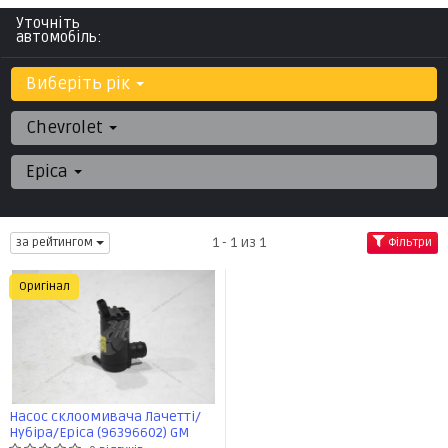
Уточніть
автомобіль:
Виберіть рік
Chevrolet
Epica
1 - 1 из 1
за рейтингом
Фільтри
Оригінал
Насос склоомивача Лачетті/
Нубіра/Epica (96396602) GM