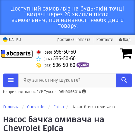
Доступний самовивіз на будь-якій точці
видачі через 20 хвилин після
замовлення, при наявності необхідного
товару.
UA
RU
Доставка і оплата
Контакти
Вхід
596-50-60
(095)
596-50-60
(097)
596-50-60
(073)
Яку запчастину шукаєте?
Наприклад: насос ГУР Туксон, 06H905601A
Головна
Chevrolet
Epica
Насос бачка омивача
Насос бачка омивача на
Chevrolet Epica