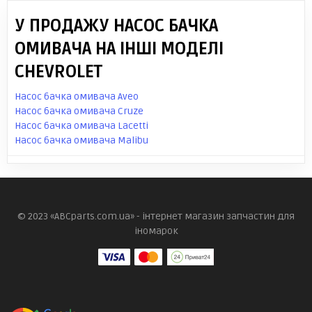
У ПРОДАЖУ НАСОС БАЧКА
ОМИВАЧА НА ІНШІ МОДЕЛІ
CHEVROLET
Насос бачка омивача Aveo
Насос бачка омивача Cruze
Насос бачка омивача Lacetti
Насос бачка омивача Malibu
© 2023 «ABCparts.com.ua» - інтернет магазин запчастин для
іномарок