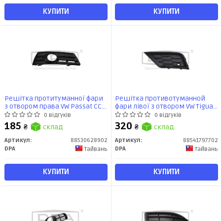
КУПИТИ
КУПИТИ
Решітка протитуманної фари
Решітка противотуманной
з отвором права VW Passat CC
фари лівої з отвором VW Tiguan
(357) (08-12) (88530628902) DPA
(16-) (88541797702) DPA
0 відгуків
0 відгуків
185
320
₴
склад
₴
склад
Артикул:
88530628902
Артикул:
88541797702
DPA
DPA
Тайвань
Тайвань
КУПИТИ
КУПИТИ