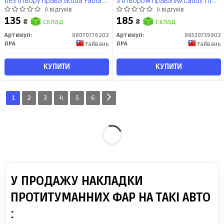
без отвору права Skoda Fabia II
з отвором права VW Caddy III
(542) (06-14), Roomster Praktik
(04-15), Touran (1T1, 1T2) (03-10)
0 відгуків
0 відгуків
(5J) (07-15) (88070776202) DPA
(88530739902) DPA
135
185
₴
склад
₴
склад
Артикул:
88070776202
Артикул:
88530739902
DPA
DPA
Тайвань
Тайвань
КУПИТИ
КУПИТИ
1
2
3
4
5
6
У ПРОДАЖУ НАКЛАДКИ
ПРОТИТУМАННИХ ФАР НА ТАКІ АВТО
: