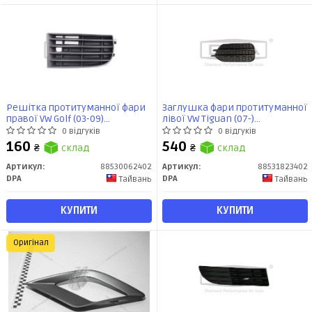
Решітка протитуманної фари
Заглушка фари протитуманної
правої VW Golf (03-09)
лівої VW Tiguan (07-)
(88530062402) DPA
(88531823402) DPA
0 відгуків
0 відгуків
160
540
₴
склад
₴
склад
Артикул:
88530062402
Артикул:
88531823402
DPA
DPA
Тайвань
Тайвань
КУПИТИ
КУПИТИ
Оригінал