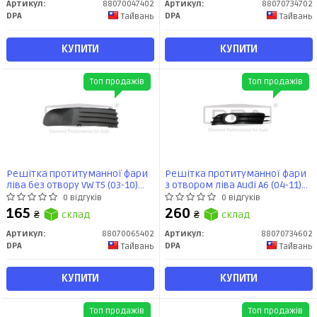
Артикул:
88070047402
Артикул:
88070734702
DPA
DPA
Тайвань
Тайвань
КУПИТИ
КУПИТИ
Топ продажів
Топ продажів
Решітка протитуманної фари
Решітка протитуманної фари
ліва без отвору VW T5 (03-10)
з отвором ліва Audi A6 (04-11)
(88070065402) DPA
(88070734602) DPA
0 відгуків
0 відгуків
165
260
₴
склад
₴
склад
Артикул:
88070065402
Артикул:
88070734602
DPA
DPA
Тайвань
Тайвань
КУПИТИ
КУПИТИ
Топ продажів
Топ продажів