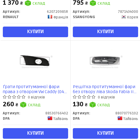
Renault
1 370
795
₴
склад
₴
склад
Артикул:
620720985R
Артикул:
7871434000
RENAULT
SSANGYONG
Франція
Корея
КУПИТИ
КУПИТИ
Ґрати протитуманної фари
Решітка протитуманної фари
права з отвором VW Caddy (04-
без отвору ліва Skoda Fabia II
15) (88530766402) DPA
(542) (06-14), Roomster Praktik
0 відгуків
0 відгуків
(5J) (07-15) (88070776102) DPA
260
130
₴
склад
₴
склад
Артикул:
88530766402
Артикул:
88070776102
DPA
DPA
Тайвань
Тайвань
КУПИТИ
КУПИТИ