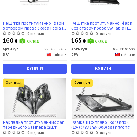
Решітка протитуманної фари
Решітка протитуманної фари
з отвором права Skoda Fabia I
без отвору права VW Fabia II
(6Y2) (99-08) (88530063302) DPA
(542) (06-14), Roomster Praktik
0 відгуків
0 відгуків
(5J) (07-15) (88071191502) DPA
160
165
₴
склад
₴
склад
Артикул:
88530063302
Артикул:
88071191502
DPA
DPA
Тайвань
Тайвань
КУПИТИ
КУПИТИ
Оригінал
Оригінал
Накладка протитуманних фар
Рамка ПТФ правої Korando C
переднього бампера (2шт)
(10-) (7871434000) SsangYong
Renault Megane III 12- (Renault)
0 відгуків
0 відгуків