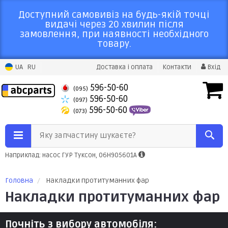
Доступний самовивіз на будь-якій точці
видачі через 20 хвилин після
замовлення, при наявності необхідного
товару.
UA
RU
Доставка і оплата
Контакти
Вхід
596-50-60
(095)
596-50-60
(097)
596-50-60
(073)
Яку запчастину шукаєте?
Наприклад: насос ГУР Туксон, 06H905601A
Головна
Накладки протитуманних фар
Накладки протитуманних фар
Почніть з вибору автомобіля: