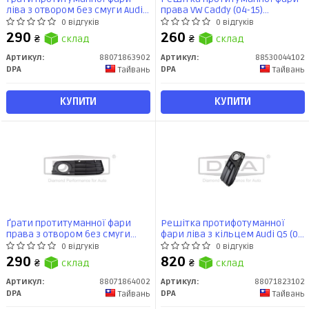
ліва з отвором без смуги Audi
права VW Caddy (04-15)
A4 (07-15) (88071863902) DPA
(88530044102) DPA
0 відгуків
0 відгуків
290
260
₴
склад
₴
склад
Артикул:
88071863902
Артикул:
88530044102
DPA
DPA
Тайвань
Тайвань
КУПИТИ
КУПИТИ
Ґрати протитуманної фари
Решітка протифотуманної
права з отвором без смуги
фари ліва з кільцем Audi Q5 (08
Audi A4 (07-15) (88071864002)
-) (88071823102) DPA
0 відгуків
0 відгуків
DPA
290
820
₴
склад
₴
склад
Артикул:
88071864002
Артикул:
88071823102
DPA
DPA
Тайвань
Тайвань