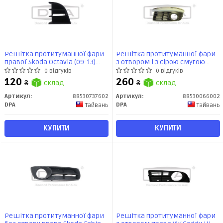
Решітка протитуманної фари
Решітка протитуманної фари
правої Skoda Octavia (09-13)
з отвором і з сірою смугою
(88530737602) DPA
права VW Jetta III (1K2) (05-10),
0 відгуків
0 відгуків
Golf V Variant (1K5) (07-09)
120
260
₴
склад
₴
склад
(88530066002) DPA
Артикул:
88530737602
Артикул:
88530066002
DPA
DPA
Тайвань
Тайвань
КУПИТИ
КУПИТИ
Решітка протитуманної фари
Решітка протитуманної фари