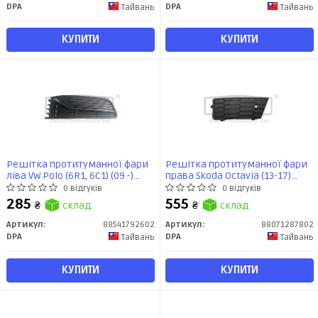
DPA
DPA
Тайвань
Тайвань
КУПИТИ
КУПИТИ
Решітка протитуманної фари
Решітка протитуманної фари
ліва VW Polo (6R1, 6C1) (09 -)
права Skoda Octavia (13-17)
(88541792602) DPA
(88071287802) DPA
0 відгуків
0 відгуків
285
555
₴
склад
₴
склад
Артикул:
88541792602
Артикул:
88071287802
DPA
DPA
Тайвань
Тайвань
КУПИТИ
КУПИТИ