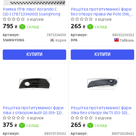
Рамка ПТФ лівої Korando C
Решітка протитуманної фари
(10-) (7871334000) SsangYong
без отвору права VW Polo (9N_)
(01-09) (88531219102) DPA
0 відгуків
0 відгуків
795
265
₴
склад
₴
склад
Артикул:
7871334000
Артикул:
88531219102
SSANGYONG
DPA
Корея
Тайвань
КУПИТИ
КУПИТИ
Решітка протитуманної фари
Решітка протитуманної фари
ліва з отвором Audi Q5 (09-12)
ліва без отвору VW T5 (03-10)
(88070735502) DPA
(88071828402) DPA
0 відгуків
0 відгуків
375
265
₴
склад
₴
склад
Артикул:
88070735502
Артикул:
88071828402