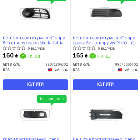
Решітка протитуманної фари
Решітка протитуманної фари
без отвору права Skoda Fabia I
права без отвору VW T5 (03-10)
(6Y2) (99-08) (88071804502) DPA
(88070065702) DPA
0 відгуків
0 відгуків
160
165
₴
склад
₴
склад
Артикул:
88071804502
Артикул:
88070065702
DPA
DPA
Тайвань
Тайвань
КУПИТИ
КУПИТИ
Топ продажів
Ґрати протитуманної фари
Решітка протитуманної фари