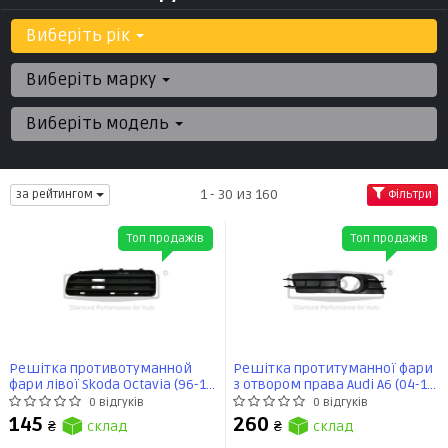
Виберіть рік
Виберіть марку
Виберіть модель
1 - 30 из 160
за рейтингом
Фільтри
Топ продажів
Топ продажів
Решітка противотуманной
Решітка протитуманної фари
фари лівої Skoda Octavia (96-10)
з отвором права Audi A6 (04-11)
(88070047402) DPA
(88070734702) DPA
0 відгуків
0 відгуків
145
260
₴
склад
₴
склад