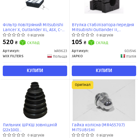
Фільтр повітряний Mitsubishi
Втулка стабілізатора передня
Lancer X, Outlander XL, ASX, C-
Mitsubishi Outlander II,
Crosser, 4007 06- (A=270, B=185,
ASX/Citroen C-Crosser/Peugeot
0 відгуків
0 відгуків
H=55) (WA9623) WIX
4007 (GOJ546) JAPKO
520
105
₴
склад
₴
склад
Артикул:
WA9623
Артикул:
GOJ546
WIX FILTERS
JAPKO
Польща
Італія
КУПИТИ
КУПИТИ
Оригінал
Пильник ШРКШ зовнішній
Гайка колісна (MR455707)
(22x100)
MITSUBISHI
BMW/Chevrolet/Citroen/Dacia/Fiat/Ford/Hyundai/Kia/Lada/Mazda/
0 відгуків
0 відгуків