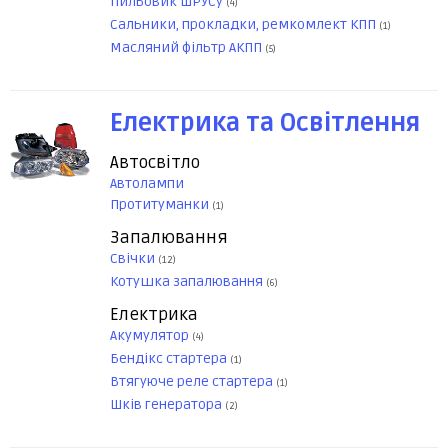
Пильовик ШРУСу
(4)
Сальники, прокладки, ремкомлект КПП
(1)
Масляний фільтр АКПП
(5)
Електрика та Освітлення
Автосвітло
Автолампи
Протитуманки
(1)
Запалювання
Свічки
(12)
Котушка запалювання
(6)
Електрика
Акумулятор
(4)
Бендікс стартера
(1)
Втягуюче реле стартера
(1)
Шків генератора
(2)