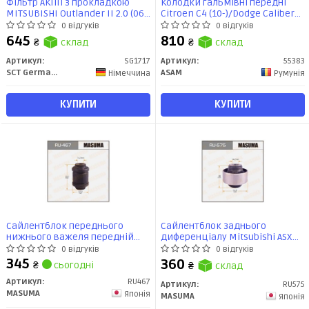
Фільтр АКПП з прокладкою
Колодки гальмівні передні
MITSUBISHI Outlander II 2.0 (06-)
Citroen C4 (10-)/Dodge Caliber
(SG 1717) SCT
(06-)/Mitsubishi
0 відгуків
0 відгуків
Lancer/Peugeot 4008 (12 -)/Jeep
645
810
₴
склад
₴
склад
Compass (55383) Asam
Артикул:
SG1717
Артикул:
55383
SCT Germany
ASAM
Німеччина
Румунія
КУПИТИ
КУПИТИ
Сайлентблок переднього
Сайлентблок заднього
нижнього важеля передній
диференціалу Mitsubishi ASX
Mitsubishi ASX (10-), Lancer (03-),
(10-), Outlander (05-) (RU-575)
0 відгуків
0 відгуків
Outlander (07-) (RU-467)
MASUMA
345
360
₴
сьогодні
₴
склад
MASUMA
Артикул:
RU467
Артикул:
RU575
MASUMA
Японія
MASUMA
Японія