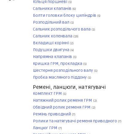
Кільця поршневі
(1)
Сальники клапанів
(6)
Болти головки блоку циліндрів
(5)
Розподільний вал
(1)
Сальник розподільчого вала
(1)
Сальник коленвала
(19)
Вкладиші корінні
(2)
Подушки двигуна
(4)
Напрямна клапанів
(1)
Кришка ГРМ, прокладка
(1)
Шестерня розподільного валу
(1)
Пробка масляного піддону
(1)
Ремені, ланцюги, натягувачі
Комплект ГРМ
(1)
Натяжний ролик ременя ГРМ
(2)
Обвідний ролик ременя ГРМ
(2)
Ремінь приводний
(7)
Ролики та натягувачі ременя приводного
(7)
Ланцюг ГРМ
(7)