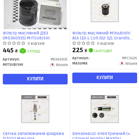
Фільтр масляний ДВЗ
Фільтр масляний Mitsubishi
(MD360935) MITSUBISHI
ASX (10-), Colt (02-12), Grandis
(03-10), Lancer (00-07),
0 відгуків
0 відгуків
Outlander (05-) (MFC-1426)
225
445
₴
сьогодні
₴
склад
MASUMA
Артикул:
MFC1426
Артикул:
MD360935
MASUMA
Японія
MITSUBISHI
Японія
КУПИТИ
КУПИТИ
Свічка запалювання іридієва
Бензонасос електричний (+
(S101I) Masuma
сіточка) Honda/ Mazda/