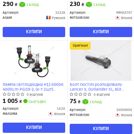
(32218) Asam
290
230
₴
склад
₴
склад
Артикул:
32218
Артикул:
MR455707
ASAM
MITSUBISHI
Румунія
Японія
КУПИТИ
КУПИТИ
Оригінал
Лампа світлодіодна H11 6000K
Болт постілі розподілвалу
4000Lm PGJ19-2, (к-т 2шт)
Lancer X, Outlander XL, ASX
(L620) MASUMA
(1005A900) MITSUBISHI
0 відгуків
0 відгуків
1 005
75
₴
сьогодні
₴
склад
Артикул:
'L620
Артикул:
1005A900
MASUMA
Японія
MITSUBISHI
Японія
КУПИТИ
КУПИТИ