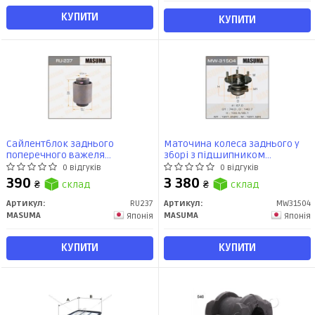
КУПИТИ
КУПИТИ
Сайлентблок заднього
Маточина колеса заднього у
поперечного важеля
зборі з підшипником
Mitsubishi ASX (10-15), Lancer
Mitsubishi ASX (10-), Lancer (07-),
0 відгуків
0 відгуків
(03-), Outlander (06-12) (RU-237)
Outlander (08-12) 2WD (с ABS)
390
3 380
₴
склад
₴
склад
MASUMA
(MW-31504) MASUMA
Артикул:
RU237
Артикул:
MW31504
MASUMA
MASUMA
Японія
Японія
КУПИТИ
КУПИТИ