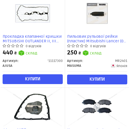
Прокладка клапанної кришки
Пильовик рульової рейки
MITSUBISHI OUTLANDER II, III
(пластик) Mitsubishi Lancer (07-
2.0, 2.4i (11117300) Ajusa
12), Outlander (05-12) (MR-2401)
0 відгуків
0 відгуків
MASUMA
440
250
₴
склад
₴
склад
Артикул:
'11117300
Артикул:
MR2401
AJUSA
MASUMA
Японія
КУПИТИ
КУПИТИ