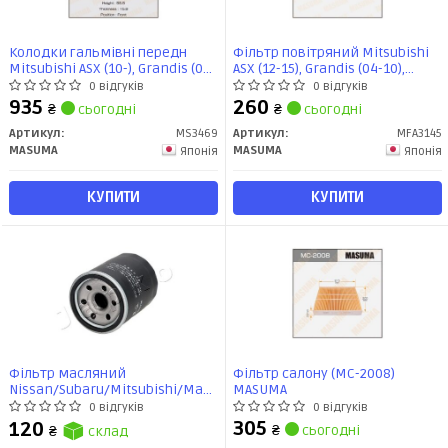
Колодки гальмівні передн
Фільтр повітряний Mitsubishi
Mitsubishi ASX (10-), Grandis (03-
ASX (12-15), Grandis (04-10),
09), Lancer (07-15), Outlander
Lancer, Outlander (12-17) (MFA-
0 відгуків
0 відгуків
(08-) (MS-3469) MASUMA
3145) MASUMA
935
260
₴
сьогодні
₴
сьогодні
Артикул:
MS3469
Артикул:
MFA3145
MASUMA
MASUMA
Японія
Японія
КУПИТИ
КУПИТИ
Фільтр масляний
Фільтр салону (MC-2008)
Nissan/Subaru/Mitsubishi/Mazda/Kia/Hyundai/Great
MASUMA
Wall/Opel (10316) JAPKO
0 відгуків
0 відгуків
305
120
₴
сьогодні
₴
склад