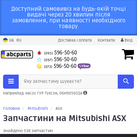
Доступний самовивіз на будь-якій точці
видачі через 20 хвилин після
замовлення, при наявності необхідного
товару.
UA
RU
Доставка і оплата
Контакти
Вхід
596-50-60
(095)
596-50-60
(097)
596-50-60
(073)
Яку запчастину шукаєте?
Наприклад: насос ГУР Туксон, 06H905601A
Головна
Mitsubishi
ASX
Запчастини на Mitsubishi ASX
Знайдено 538 запчастин