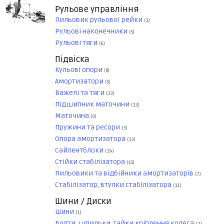
Рульове управління
Пильовик рульової рейки
(1)
Рульові наконечники
(5)
Рульові тяги
(6)
Підвіска
Кульові опори
(8)
Амортизатори
(5)
Важелі та тяги
(33)
Підшипник маточини
(13)
Маточина
(9)
Пружини та ресори
(3)
Опора амортизатора
(13)
Сайлентблоки
(24)
Стійки стабілізатора
(15)
Пильовики та відбійники амортизаторів
(7)
Стабілізатор, втулки стабілізатора
(11)
Шини / Диски
Шини
(1)
Болти, шпильки, гайки кріплення колеса