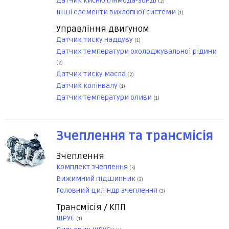
Датчик кисню (лямбда-зонд)
(2)
Інші елементи вихлопної системи
(1)
Управління двигуном
Датчик тиску наддуву
(1)
Датчик температури охолоджувальної рідини
(2)
Датчик тиску масла
(2)
Датчик колінвалу
(1)
Датчик температури оливи
(1)
Зчеплення та трансмісія
Зчеплення
Комплект зчеплення
(3)
Вижимний підшипник
(3)
Головний циліндр зчеплення
(3)
Трансмісія / КПП
ШРУС
(1)