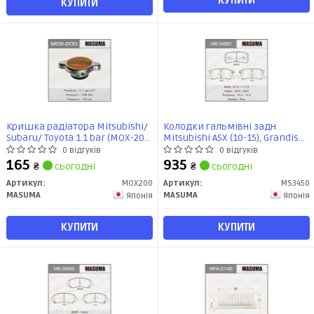
КУПИТИ
КУПИТИ
Кришка радіатора Mitsubishi/
Колодки гальмівні задн
Subaru/ Toyota 1.1 bar (MOX-200)
Mitsubishi ASX (10-15), Grandis
MASUMA
(04-10), Lancer (08-12),
0 відгуків
0 відгуків
Outlander (07-12), Pajero
165
935
₴
сьогодні
₴
сьогодні
(-06/06-) (MS-3450) MASUMA
Артикул:
MOX200
Артикул:
MS3450
MASUMA
MASUMA
Японія
Японія
КУПИТИ
КУПИТИ