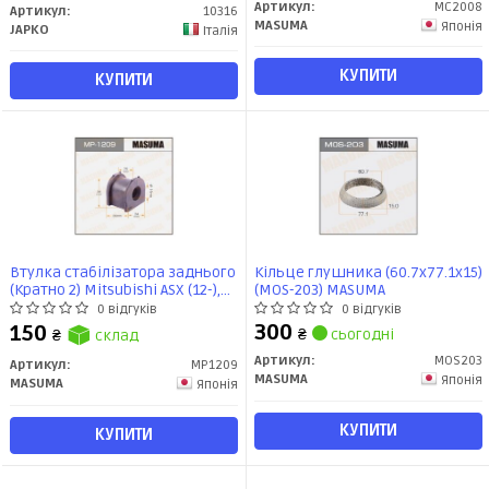
Артикул:
MC2008
Артикул:
10316
MASUMA
Японія
JAPKO
Італія
КУПИТИ
КУПИТИ
Втулка стабілізатора заднього
Кільце глушника (60.7x77.1x15)
(Кратно 2) Mitsubishi ASX (12-),
(MOS-203) MASUMA
Outlander (12-) (MP-1209)
0 відгуків
0 відгуків
MASUMA
300
150
₴
сьогодні
₴
склад
Артикул:
MOS203
Артикул:
MP1209
MASUMA
Японія
MASUMA
Японія
КУПИТИ
КУПИТИ