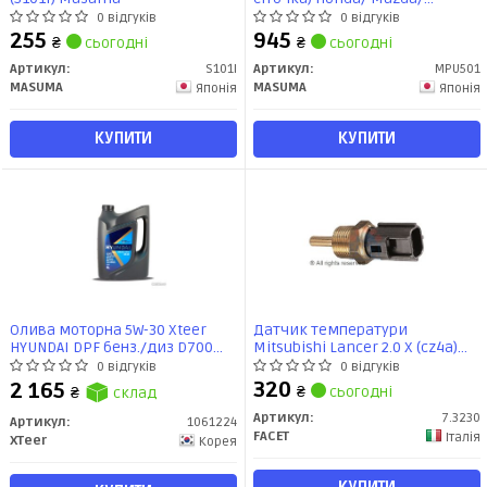
Mitsubishi/ Suzuki (MPU-501)
0 відгуків
0 відгуків
MASUMA
255
945
₴
сьогодні
₴
сьогодні
Артикул:
S101I
Артикул:
MPU501
MASUMA
MASUMA
Японія
Японія
КУПИТИ
КУПИТИ
Олива моторна 5W-30 Xteer
Датчик температури
HYUNDAI DPF бенз./диз D700
Mitsubishi Lancer 2.0 X (cz4a)
API SP, ACEA C2/C3, 6л, синт
(08-16) (7.3230) Facet
0 відгуків
0 відгуків
320
2 165
₴
сьогодні
₴
склад
Артикул:
7.3230
Артикул:
1061224
FACET
Італія
XTeer
Корея