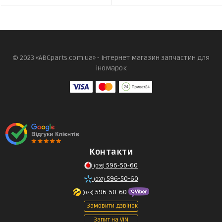
© 2023 «ABCparts.com.ua» - інтернет магазин запчастин для
іномарок
Контакти
596-50-60
(095)
596-50-60
(097)
596-50-60
(073)
Замовити дзвінок
Запит на VIN