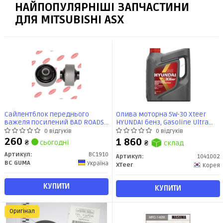
НАЙПОПУЛЯРНІШІ ЗАПЧАСТИНИ
ДЛЯ MITSUBISHI ASX
Сайлентблок переднього
Олива моторна 5W-30 Xteer
важеля посилений BAD ROADS
HYUNDAI бенз, Gasoline Ultra
Lancer 9, X, ASX, Outlander, XL
Protection SP/GF-6, 4л, синт
0 відгуків
0 відгуків
(60х14х54) (BC1910) BCGUMA
260
1 860
₴
сьогодні
₴
склад
Артикул:
BC1910
Артикул:
1041002
BC GUMA
Україна
XTeer
Корея
КУПИТИ
КУПИТИ
Оригінал