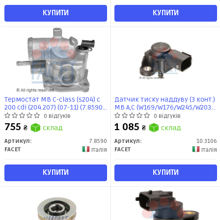
КУПИТИ
КУПИТИ
Термостат MB C-class (s204) c
Датчик тиску наддуву (3 конт.)
200 cdi (204.207) (07-11) (7.8590)
MB A,C (W169/W176/W245/W203
Facet
1.5-6.2 97- (10.3106) Facet
0 відгуків
0 відгуків
755
1 085
₴
склад
₴
склад
Артикул:
7.8590
Артикул:
10.3106
FACET
FACET
Італія
Італія
КУПИТИ
КУПИТИ