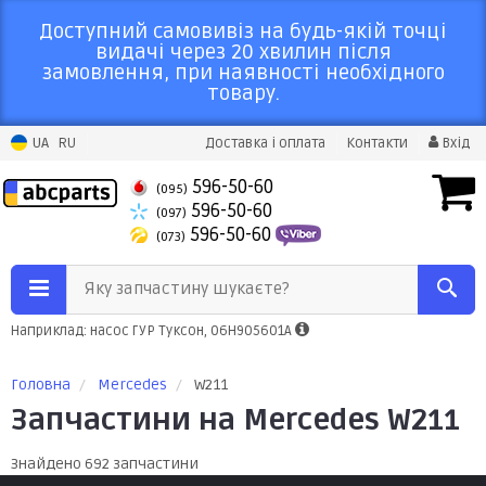
Доступний самовивіз на будь-якій точці
видачі через 20 хвилин після
замовлення, при наявності необхідного
товару.
UA
RU
Доставка і оплата
Контакти
Вхід
596-50-60
(095)
596-50-60
(097)
596-50-60
(073)
Яку запчастину шукаєте?
Наприклад: насос ГУР Туксон, 06H905601A
Головна
Mercedes
W211
Запчастини на Mercedes W211
Знайдено 692 запчастини