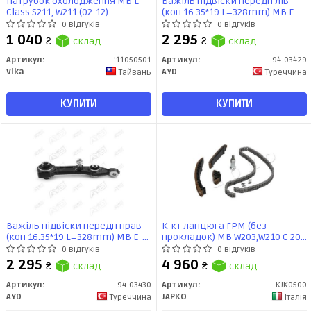
Патрубок охолодження MB E
Важіль підвіски передн лів
Class S211, W211 (02-12)
(кон 16.35*19 L=328mm) MB E-
(11050501) VIKA
CLASS (W211) (-09), SL (R230) (-12),
0 відгуків
0 відгуків
CLS (C219) (-11) (94-03429) AYD
1 040
2 295
₴
склад
₴
склад
Артикул:
'11050501
Артикул:
94-03429
Vika
AYD
Тайвань
Туреччина
КУПИТИ
КУПИТИ
Важіль підвіски передн прав
К-кт ланцюга ГРМ (без
(кон 16.35*19 L=328mm) MB E-
прокладок) MB W203,W210 C 200
CLASS (VF211), (W211), (S211), SL
CDI, W204, S203 220 CDI, W211 E
0 відгуків
0 відгуків
(R230), CLS (C219) (94-03430) AYD
270 CDI (01-)(07-) (KJK0500)
2 295
4 960
₴
склад
₴
склад
JAPKO
Артикул:
94-03430
Артикул:
KJK0500
AYD
JAPKO
Туреччина
Італія