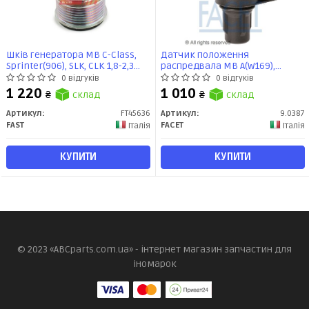
Шків генератора MB C-Class,
Датчик положення
Sprinter(906), SLK, CLK 1,8-2,3
распредвала MB A(W169),
(08-) (FT45636) Fast
B(W245),C(W203/W204) 1.5-6.2 02-
0 відгуків
0 відгуків
(9.0387) Facet
1 220
1 010
₴
склад
₴
склад
Артикул:
FT45636
Артикул:
9.0387
FAST
FACET
Італія
Італія
КУПИТИ
КУПИТИ
© 2023 «ABCparts.com.ua» - інтернет магазин запчастин для
іномарок