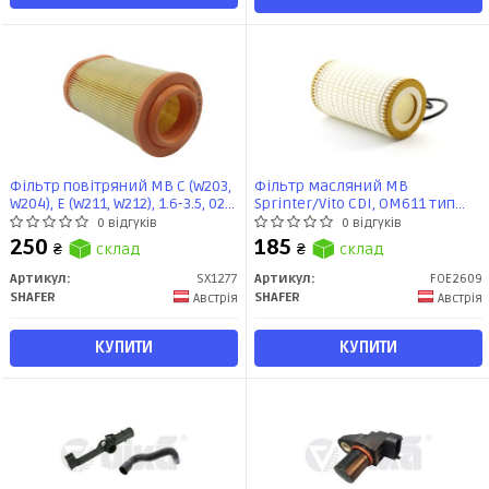
Фільтр повітряний MB C (W203,
Фільтр масляний MB
W204), E (W211, W212), 1.6-3.5, 02-
Sprinter/Vito CDI, OM611 тип
(SX1277) SHAFER
Mann, з веревкою по колу, 5
0 відгуків
0 відгуків
резинок (FOE2609) SHAFER
250
185
₴
склад
₴
склад
Артикул:
SX1277
Артикул:
FOE2609
SHAFER
SHAFER
Австрія
Австрія
КУПИТИ
КУПИТИ