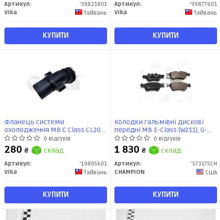
Артикул:
'39821801
Артикул:
'99877601
Vika
Vika
Тайвань
Тайвань
КУПИТИ
КУПИТИ
Фланець системи
Колодки гальмівні дискові
охолодження MB C Class CL203,
передні MB E-Class (W211), G-
S203, S204, W203, W204/CLC
Class (W463), GL-Class (X164)
0 відгуків
0 відгуків
CL203/CLK A209, C209/E Class
(573175CH) CHAMPION
280
1 830
₴
склад
₴
склад
S211, W211/SLK R171 (01-14)
(19805601) VIKA
Артикул:
'19805601
Артикул:
'573175CH
Vika
CHAMPION
Тайвань
США
КУПИТИ
КУПИТИ