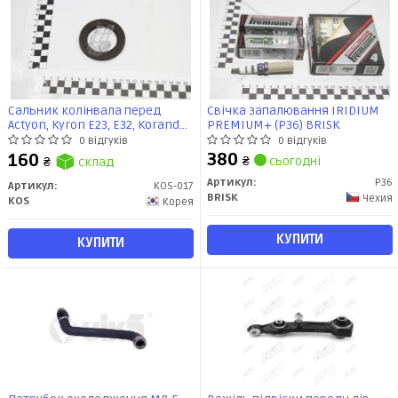
Сальник колінвала перед
Свічка запалювання IRIDIUM
Actyon, Kyron E23, E32, Korando
PREMIUM+ (P36) BRISK
G20 (KOS-017) KOS
0 відгуків
0 відгуків
380
160
₴
сьогодні
₴
склад
Артикул:
P36
Артикул:
KOS-017
BRISK
Чехия
KOS
Корея
КУПИТИ
КУПИТИ