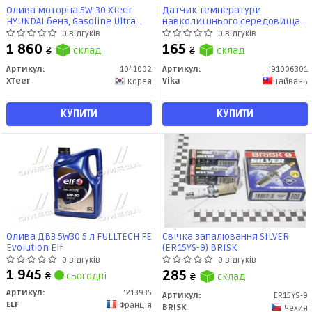
Олива моторна 5W-30 Xteer
Датчик температури
HYUNDAI бенз, Gasoline Ultra
навколишнього середовища
Protection SP/GF-6, 4л, синт
MB A, B, C, E, M, R, S Class, CLK,
0 відгуків
0 відгуків
CLS, GL, GLK, SL, SLK, SLR,
1 860
165
₴
склад
₴
склад
Sprinter, Vito (03-) (91006301)
VIKA
Артикул:
1041002
Артикул:
'91006301
XTeer
Vika
Корея
Тайвань
КУПИТИ
КУПИТИ
Олива ДВЗ 5W30 5 л FULLTECH FE
Свічка запалювання SILVER
Evolution Elf
(ER15YS-9) BRISK
0 відгуків
0 відгуків
1 945
285
₴
сьогодні
₴
склад
Артикул:
'213935
Артикул:
ER15YS-9
ELF
Франція
BRISK
Чехия