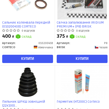
Сальник коленвала передній
Свічка запалювання IRIDIUM
(01020045B) CORTECO
PREMIUM+ (P8) BRISK
0 відгуків
0 відгуків
400
375
₴
склад
₴
склад
Артикул:
01020045B
Артикул:
P8
CORTECO
BRISK
Німеччина
Чехия
КУПИТИ
КУПИТИ
Пильник ШРКШ зовнішній
Герметик (HT200C) Corteco
(22x100)