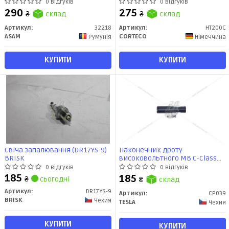
BMW/Chevrolet/Citroen/Dacia/Fiat/Ford/Hyundai/Kia/Lada/Mazda/
0 відгуків
0 відгуків
(32218) Asam
290
275
₴
склад
₴
склад
Артикул:
32218
Артикул:
HT200C
ASAM
CORTECO
Румунія
Німеччина
КУПИТИ
КУПИТИ
Свіча запалювання (DR17YS-9)
Наконечник дроту
BRISK
високовольтного MB C-Class
(W203,W204), E-Class (W211,W212),
0 відгуків
0 відгуків
Sprinter (08-) (CP039) TESLA
185
185
₴
сьогодні
₴
склад
BLATNA
Артикул:
DR17YS-9
Артикул:
CP039
BRISK
Чехия
TESLA
Чехия
КУПИТИ
КУПИТИ