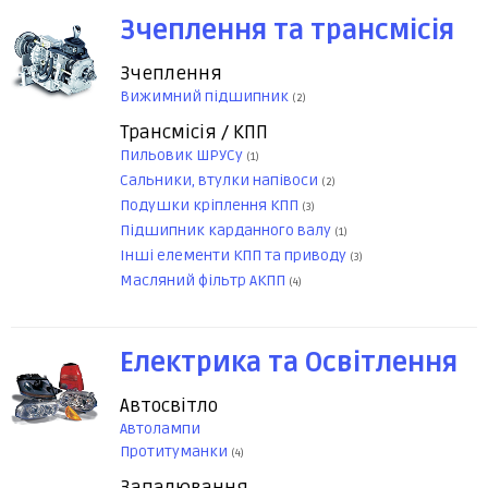
Зчеплення та трансмісія
Зчеплення
Вижимний підшипник
(2)
Трансмісія / КПП
Пильовик ШРУСу
(1)
Сальники, втулки напівоси
(2)
Подушки кріплення КПП
(3)
Підшипник карданного валу
(1)
Інші елементи КПП та приводу
(3)
Масляний фільтр АКПП
(4)
Електрика та Освітлення
Автосвітло
Автолампи
Протитуманки
(4)
Запалювання