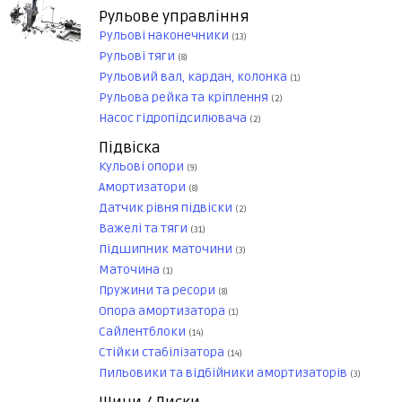
Рульове управління
Рульові наконечники
(13)
Рульові тяги
(8)
Рульовий вал, кардан, колонка
(1)
Рульова рейка та кріплення
(2)
Насос гідропідсилювача
(2)
Підвіска
Кульові опори
(9)
Амортизатори
(8)
Датчик рівня підвіски
(2)
Важелі та тяги
(31)
Підшипник маточини
(3)
Маточина
(1)
Пружини та ресори
(8)
Опора амортизатора
(1)
Сайлентблоки
(14)
Стійки стабілізатора
(14)
Пильовики та відбійники амортизаторів
(3)