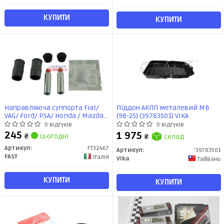
КУПИТИ
КУПИТИ
Направляюча суппорта Fiat/
Піддон АКПП металевий MB
VAG/ Ford/ PSA/ Honda / Mazda/
(98-25) (39783501) VIKA
Chrysler/ BMW/ Opel/ Renault /
0 відгуків
0 відгуків
Hyundai (+гумки) 12мм ATE
245
1 975
₴
сьогодні
₴
склад
(FT32467) Fast
Артикул:
FT32467
Артикул:
'39783501
FAST
Італія
Vika
Тайвань
КУПИТИ
КУПИТИ