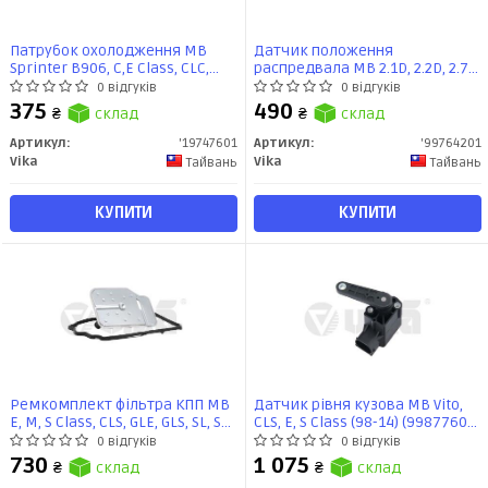
Патрубок охолодження MB
Датчик положення
Sprinter B906, C,E Class, CLC,
распредвала MB 2.1D, 2.2D, 2.7D,
CLK, SLK (01-16) (19747601) VIKA
3.0D (01-17) (99764201) VIKA
0 відгуків
0 відгуків
375
490
₴
склад
₴
склад
Артикул:
'19747601
Артикул:
'99764201
Vika
Vika
Тайвань
Тайвань
КУПИТИ
КУПИТИ
Ремкомплект фільтра КПП MB
Датчик рівня кузова MB Vito,
E, M, S Class, CLS, GLE, GLS, SL, SLK
CLS, E, S Class (98-14) (99877601)
3.0, 3.5,5.0,5.5 (98-19) (39821801)
VIKA
0 відгуків
0 відгуків
VIKA
730
1 075
₴
склад
₴
склад