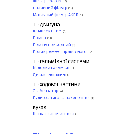
Фільтр салону
(18)
Паливний фільтр
(15)
Масляний фільтр АКПП
(1)
ТО двигуна
Комплект ГРМ
(1)
Помпа
(11)
Ремінь приводний
(9)
Ролик ременя приводного
(12)
ТО гальмівної системи
Колодки гальмівні
(13)
Диски гальмівні
(6)
ТО ходової частини
Стабілізатор
(4)
Рульова тяга та наконечник
(1)
Кузов
Щітка склоочисника
(3)