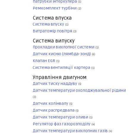
Патрубки інтеркулера
(1)
Ремкомплект турбіни
(2)
Система впуска
Система впуску
(1)
Витратомір повітря
(3)
Система випуску
Прокладки вихлопної системи
(1)
Датчик кисню (лямбда-зонд)
(6)
Клапан EGR
(1)
Система вентиляції картера
(1)
Управління двигуном
Датчик тиску наддуву
(5)
Датчик температури охолоджувальної рідини
(3)
Датчик колінвалу
(5)
Датчик распредвала
(5)
Датчик температури оливи
(1)
Регулятор фаз газорозподілу
(4)
Датчик температури вихлопних газів
(4)