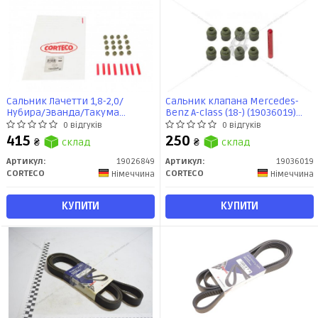
Сальник Лачетти 1,8-2,0/
Сальник клапана Mercedes-
Нубира/Эванда/Такума
Benz A-class (18-) (19036019)
клапанов (к-т 16шт) Corteco
CORTECO
0 відгуків
0 відгуків
415
250
₴
склад
₴
склад
Артикул:
19026849
Артикул:
19036019
CORTECO
CORTECO
Німеччина
Німеччина
КУПИТИ
КУПИТИ