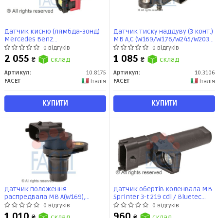
Датчик кисню (лямбда-зонд)
Датчик тиску наддуву (3 конт.)
Mercedes Benz
MB A,C (W169/W176/W245/W203
W204/212/213/221/222
1.5-6.2 97- (10.3106) Facet
0 відгуків
0 відгуків
M157/276/278 (11-) (10.8175)
2 055
1 085
₴
склад
₴
склад
Facet
Артикул:
10.8175
Артикул:
10.3106
FACET
FACET
Італія
Італія
КУПИТИ
КУПИТИ
Датчик положення
Датчик обертів коленвала MB
распредвала MB A(W169),
Sprinter 3-t 219 cdi / Bluetec
B(W245),C(W203/W204) 1.5-6.2 02-
(906.111, 906.113, 906.211,
0 відгуків
0 відгуків
(9.0387) Facet
906.213) (09-16) (9.0654) Facet
1 010
960
₴
склад
₴
склад