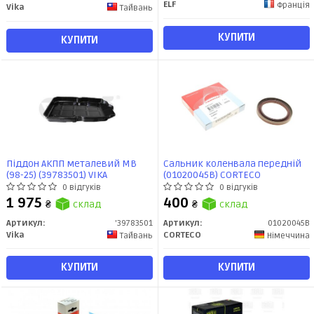
ELF
Франція
Vika
Тайвань
КУПИТИ
КУПИТИ
Піддон АКПП металевий MB
Сальник коленвала передній
(98-25) (39783501) VIKA
(01020045B) CORTECO
0 відгуків
0 відгуків
1 975
400
₴
склад
₴
склад
Артикул:
'39783501
Артикул:
01020045B
Vika
CORTECO
Тайвань
Німеччина
КУПИТИ
КУПИТИ