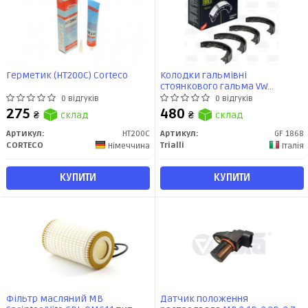
Герметик (HT200C) Corteco
Колодки гальмівні
стоянкового гальма VW
Touareg (02-) 210x30 (GF 1868)
0 відгуків
0 відгуків
Trialli
275
480
₴
склад
₴
склад
Артикул:
HT200C
Артикул:
GF 1868
CORTECO
Trialli
Німеччина
Італія
КУПИТИ
КУПИТИ
Фільтр масляний MB
Датчик положення