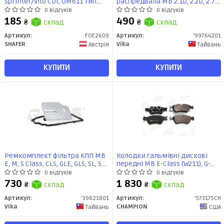
Sprinter/Vito CDI, OM611 тип
распредвала MB 2.1D, 2.2D, 2.7D,
Mann, з веревкою по колу, 5
3.0D (01-17) (99764201) VIKA
0 відгуків
0 відгуків
резинок (FOE2609) SHAFER
185
490
₴
склад
₴
склад
Артикул:
FOE2609
Артикул:
'99764201
SHAFER
Vika
Австрія
Тайвань
КУПИТИ
КУПИТИ
Ремкомплект фільтра КПП MB
Колодки гальмівні дискові
E, M, S Class, CLS, GLE, GLS, SL, SLK
передні MB E-Class (W211), G-
3.0, 3.5,5.0,5.5 (98-19) (39821801)
Class (W463), GL-Class (X164)
0 відгуків
0 відгуків
VIKA
(573175CH) CHAMPION
730
1 830
₴
склад
₴
склад
Артикул:
'39821801
Артикул:
'573175CH
Vika
CHAMPION
Тайвань
США