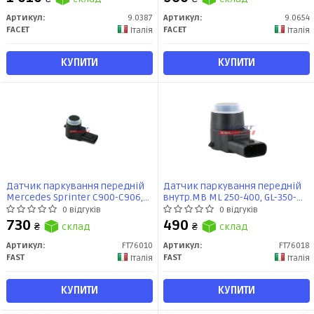
Артикул:
9.0387
Артикул:
9.0654
FACET
FACET
Італія
Італія
КУПИТИ
КУПИТИ
Датчик паркування передній
Датчик паркування передній
Mercedes Sprinter C900-C906,
внутр.MB ML 250-400, GL-350-
ML W164, GL X164, SLK R171, C
500, GL-63, Mercedes Sprinter
0 відгуків
0 відгуків
W203,W204, GLK X204, E W211, CL
906 (06-) (FT76018) Fast
730
490
₴
склад
₴
склад
(FT76010) Fast
Артикул:
FT76010
Артикул:
FT76018
FAST
FAST
Італія
Італія
КУПИТИ
КУПИТИ