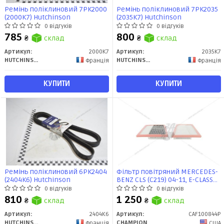
Ремінь поліклиновий 7PK2000
Ремінь поліклиновий 7PK2035
(2000K7) Hutchinson
(2035K7) Hutchinson
0 відгуків
0 відгуків
785
800
₴
склад
₴
склад
Артикул:
2000K7
Артикул:
2035K7
HUTCHINSON
HUTCHINSON
Франція
Франція
КУПИТИ
КУПИТИ
Ремінь поліклиновий 6PK2404
Фільтр повітряний MERCEDES-
(2404K6) Hutchinson
BENZ CLS (C219) 04-11, E-CLASS
(W211) 02-09, E-CLASS (W212)
0 відгуків
0 відгуків
(CAF100844P) CHAMPION
810
1 250
₴
склад
₴
склад
Артикул:
2404K6
Артикул:
CAF100844P
HUTCHINSON
CHAMPION
Франція
США