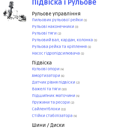
Підвіска і Рульове
Рульове управління
Пильовик рульової рейки
(1)
Рульові наконечники
(3)
Рульові тяги
(2)
Рульовий вал, кардан, колонка
(1)
Рульова рейка та кріплення
(1)
Насос гідропідсилювача
(1)
Підвіска
Кульові опори
(4)
Амортизатори
(6)
Датчик рівня підвіски
(2)
Важелі та тяги
(10)
Підшипник маточини
(4)
Пружини та ресори
(2)
Сайлентблоки
(11)
Стійки стабілізатора
(4)
Шини / Диски