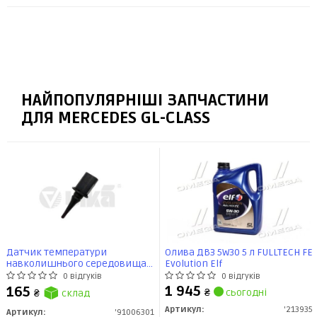
НАЙПОПУЛЯРНІШІ ЗАПЧАСТИНИ
ДЛЯ MERCEDES GL-CLASS
Датчик температури
Олива ДВЗ 5W30 5 л FULLTECH FE
навколишнього середовища
Evolution Elf
MB A, B, C, E, M, R, S Class, CLK,
0 відгуків
0 відгуків
CLS, GL, GLK, SL, SLK, SLR,
1 945
165
₴
сьогодні
₴
склад
Sprinter, Vito (03-) (91006301)
VIKA
Артикул:
'213935
Артикул:
'91006301