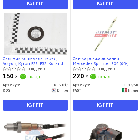
КУПИТИ
КУПИТИ
Сальник колінвала перед
Свічка розжарювання
Actyon, Kyron E23, E32, Korando
Mercedes Sprinter 906 (06-)
G20 (KOS-017) KOS
(FT82750) Fast
0 відгуків
0 відгуків
160
220
₴
склад
₴
склад
Артикул:
KOS-017
Артикул:
FT82750
KOS
FAST
Корея
Італія
КУПИТИ
КУПИТИ