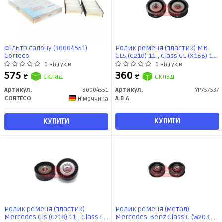
Фільтр салону (80004551)
Ролик ременя (пластик) MB
Corteco
CLS (C218) 11-, Class GL (X166) 12-
15, GLE (W166), Class GLK (X204)
0 відгуків
0 відгуків
12-15, Class E (W21 (YP757537)
575
360
₴
склад
₴
склад
A.B.A Automotive
Артикул:
80004551
Артикул:
YP757537
CORTECO
A.B.A
Німеччина
КУПИТИ
КУПИТИ
Ролик ременя (пластик)
Ролик ременя (метал)
Mercedes Cls (C218) 11-, Class E
Mercedes-Benz Class C (W203,