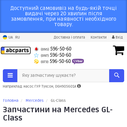
Доступний самовивіз на будь-якій точці
видачі через 20 хвилин після
замовлення, при наявності необхідного
товару.
UA
RU
Доставка і оплата
Контакти
Вхід
596-50-60
(095)
596-50-60
(097)
596-50-60
(073)
Яку запчастину шукаєте?
Наприклад: насос ГУР Туксон, 06H905601A
Головна
Mercedes
GL-Class
Запчастини на Mercedes GL-
Class