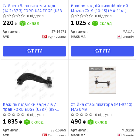
Сайлентблок важеля задн
Важіль задній нижній лівий
(14.2x37.3) FORD USA EDGE (U387)
Mazda CX-9 (10-15) (MA-114L)
(06-) (87-16971) AYD
MASUMA
0 відгуків
0 відгуків
220
1 025
₴
склад
₴
склад
Артикул:
87-16971
Артикул:
MA114L
AYD
MASUMA
Туреччина
Японія
КУПИТИ
КУПИТИ
Важіль підвіски задн лів /
Стійка стабілізатора (ML-9210)
прав FORD EDGE (U387) (88-
MASUMA
16969) AYD
0 відгуків
0 відгуків
1 835
490
₴
склад
₴
склад
Артикул:
88-16969
Артикул:
ML9210
AYD
MASUMA
Туреччина
Японія