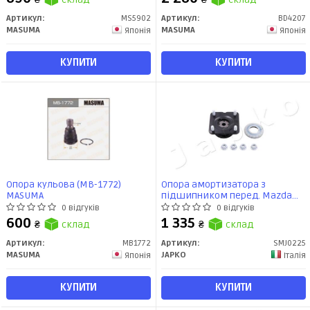
Артикул:
MS5902
Артикул:
BD4207
MASUMA
MASUMA
Японія
Японія
КУПИТИ
КУПИТИ
Опора кульова (MB-1772)
Опора амортизатора з
MASUMA
підшипником перед. Mazda
CX7, CX9 (07-) (SMJ0225) JAPKO
0 відгуків
0 відгуків
600
1 335
₴
склад
₴
склад
Артикул:
MB1772
Артикул:
SMJ0225
MASUMA
JAPKO
Японія
Італія
КУПИТИ
КУПИТИ