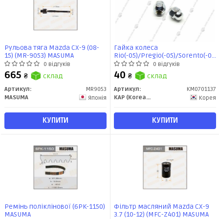
Рульова тяга Mazda CX-9 (08-
Гайка колеса
15) (MR-9053) MASUMA
Rio(-05)/Pregio(-05)/Sorento(-06)
(0B002-37160) (KM0701137) KAP
0 відгуків
0 відгуків
665
40
₴
склад
₴
склад
Артикул:
MR9053
Артикул:
KM0701137
MASUMA
KAP (KoreaAutoParts)
Японія
Корея
КУПИТИ
КУПИТИ
Ремінь поліклінової (6PK-1150)
Фільтр масляний Mazda CX-9
MASUMA
3.7 (10-12) (MFC-Z401) MASUMA