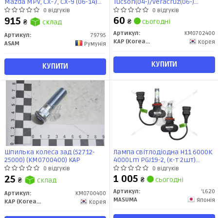
Mazda MPV, CX-7, CX-9 (06-14)
Tucson(04-)/Veracruz(06-)
(16-)/Ford USA Edge (U387) (06-)
(KM0702400) KAP
0 відгуків
0 відгуків
(79795) Asam
60
915
₴
сьогодні
₴
склад
Артикул:
KM0702400
Артикул:
79795
KAP (KoreaAutoParts)
Корея
ASAM
Румунія
КУПИТИ
КУПИТИ
Шпилька колеса зад (52712-
Лампа світлодіодна H11 6000K
25000) (KM0700400) KAP
4000Lm PGJ19-2, (к-т 2шт)
(L620) MASUMA
0 відгуків
0 відгуків
1 005
25
₴
сьогодні
₴
склад
Артикул:
'L620
Артикул:
KM0700400
MASUMA
Японія
KAP (KoreaAutoParts)
Корея