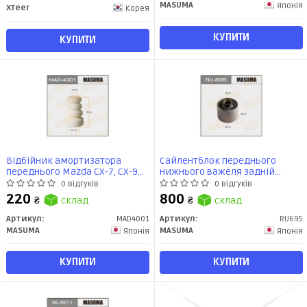
MASUMA
Японія
XTeer
Корея
КУПИТИ
КУПИТИ
Відбійник амортизатора
Сайлентблок переднього
переднього Mazda CX-7, CX-9
нижнього важеля задній
(06-15) (MAD-4001) MASUMA
Mazda CX-7 (06-), CX-9 (06-12)
0 відгуків
0 відгуків
(RU-695) MASUMA
220
800
₴
склад
₴
склад
Артикул:
MAD4001
Артикул:
RU695
MASUMA
MASUMA
Японія
Японія
КУПИТИ
КУПИТИ