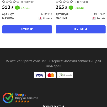
0 відгуків
0 відгуків
510
265
₴
склад
₴
склад
Артикул:
6PK1150
Артикул:
MFCZ401
MASUMA
MASUMA
Японія
Японія
КУПИТИ
КУПИТИ
© 2023 «ABCparts.com.ua» - інтернет магазин запчастин для
іномарок
Контакти