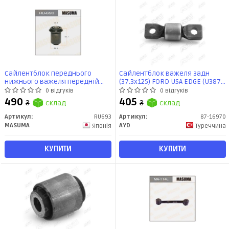
Сайлентблок переднього
Сайлентблок важеля задн
нижнього важеля передній
(37.3x125) FORD USA EDGE (U387)
Mazda CX9 (09-14) (RU-693)
(06-) (87-16970) AYD
0 відгуків
0 відгуків
MASUMA
490
405
₴
склад
₴
склад
Артикул:
RU693
Артикул:
87-16970
MASUMA
AYD
Японія
Туреччина
КУПИТИ
КУПИТИ