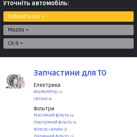
Уточніть автомобіль:
Виберіть рік
Mazda
CX-9
Запчастини для ТО
Електрика
Акумулятор
(1)
Свічки
(8)
Фільтри
Масляний фільтр
(4)
Повітряний фільтр
(4)
Фільтр салону
(3)
Паливний фільтр
(2)