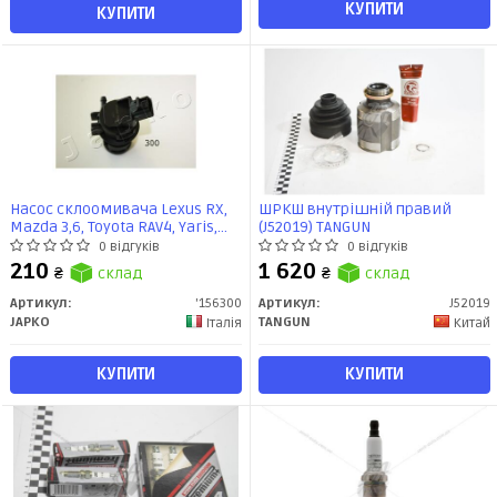
КУПИТИ
КУПИТИ
Насос склоомивача Lexus RX,
ШРКШ внутрішній правий
Mazda 3,6, Toyota RAV4, Yaris,
(J52019) TANGUN
Prius (156300) JAPKO
0 відгуків
0 відгуків
210
1 620
₴
склад
₴
склад
Артикул:
'156300
Артикул:
J52019
JAPKO
TANGUN
Італія
Китай
КУПИТИ
КУПИТИ