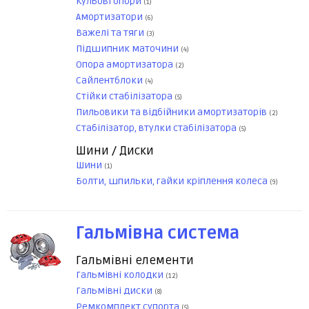
Кульові опори
(1)
Амортизатори
(6)
Важелі та тяги
(3)
Підшипник маточини
(4)
Опора амортизатора
(2)
Сайлентблоки
(4)
Стійки стабілізатора
(5)
Пильовики та відбійники амортизаторів
(2)
Стабілізатор, втулки стабілізатора
(5)
Шини / Диски
Шини
(1)
Болти, шпильки, гайки кріплення колеса
(9)
Гальмівна система
Гальмівні елементи
Гальмівні колодки
(12)
Гальмівні диски
(8)
Ремкомплект супорта
(5)