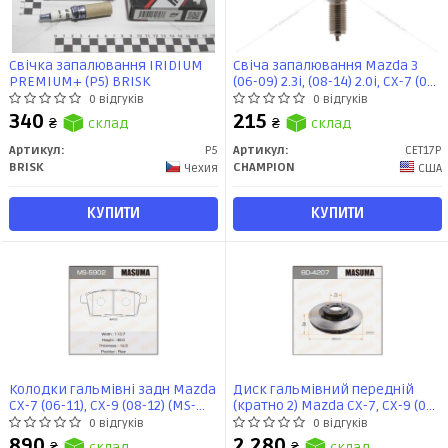
Свічка запалювання IRIDIUM
Свіча запалювання Mazda 3
PREMIUM+ (P5) BRISK
(06-09) 2.3i, (08-14) 2.0i, CX-7 (06-
14) 2.3i, 2.5i / Ford Mondeo IV 2.0i
0 відгуків
0 відгуків
(CET17P) CHAMPION
340
215
₴
склад
₴
склад
Артикул:
P5
Артикул:
CET17P
BRISK
CHAMPION
Чехия
США
КУПИТИ
КУПИТИ
Колодки гальмівні задн Mazda
Диск гальмівний передній
CX-7 (06-11), CX-9 (08-12) (MS-
(кратно 2) Mazda CX-7, CX-9 (07-
5902) MASUMA
12) (BD-4207) MASUMA
0 відгуків
0 відгуків
890
2 280
₴
склад
₴
склад