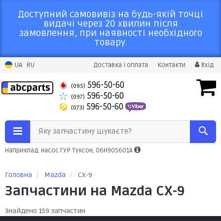
Доступний самовивіз на будь-якій точці
видачі через 20 хвилин після
замовлення, при наявності необхідного
товару.
UA
RU
Доставка і оплата
Контакти
Вхід
596-50-60
(095)
596-50-60
(097)
596-50-60
(073)
Яку запчастину шукаєте?
Наприклад: насос ГУР Туксон, 06H905601A
Головна
Mazda
CX-9
Запчастини на Mazda CX-9
Знайдено 159 запчастин