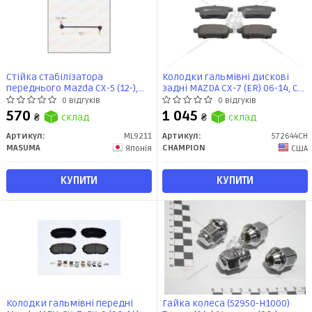
Стійка стабілізатора
Колодки гальмівні дискові
переднього Mazda CX-5 (12-),
задні MAZDA CX-7 (ER) 06-14, CX-
CX-9 (17-), 6 (12-) (ML-9211)
9 (TB) 06- (572644CH) CHAMPION
0 відгуків
0 відгуків
MASUMA
570
1 045
₴
склад
₴
склад
Артикул:
ML9211
Артикул:
572644CH
MASUMA
CHAMPION
Японія
США
КУПИТИ
КУПИТИ
Колодки гальмівні передні
Гайка колеса (52950-H1000)