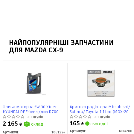
НАЙПОПУЛЯРНІШІ ЗАПЧАСТИНИ
ДЛЯ MAZDA CX-9
Олива моторна 5W-30 Xteer
Кришка радіатора Mitsubishi/
HYUNDAI DPF бенз./диз D700
Subaru/ Toyota 1.1 bar (MOX-200)
API SP, ACEA C2/C3, 6л, синт
MASUMA
0 відгуків
0 відгуків
165
2 165
₴
сьогодні
₴
склад
Артикул:
MOX200
Артикул:
1061224