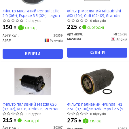
Фільтр масляний Renault Clio
Фільтр масляний Mitsubishi
2.0 (06-), Espace 3.5 (02-), Laguna
ASX (10-), Colt (02-12), Grandis
2.0, 3.5 (07-) (30559) Asam
(03-10), Lancer (00-07),
0 відгуків
0 відгуків
Outlander (05-) (MFC-1426)
225
150
₴
сьогодні
₴
склад
MASUMA
Артикул:
MFC1426
Артикул:
30559
MASUMA
Японія
ASAM
Румунія
КУПИТИ
КУПИТИ
Фільтр паливний Mazda 626
Фільтр паливний Hyundai H1
(97-02), MX-6, Xedos 6, Premacy
2.5D (97-08)/Mazda Mpv i 2.5 (96-
(92-) бензин (30397) JAPKO
99) (30502) JAPKO
0 відгуків
0 відгуків
215
275
₴
сьогодні
₴
склад
Артикул:
30397
Артикул:
30502