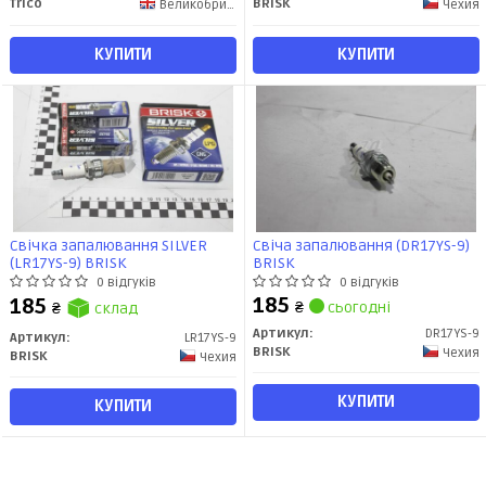
Trico
BRISK
Великобритания
Чехия
КУПИТИ
КУПИТИ
Свічка запалювання SILVER
Свіча запалювання (DR17YS-9)
(LR17YS-9) BRISK
BRISK
0 відгуків
0 відгуків
185
185
₴
сьогодні
₴
склад
Артикул:
DR17YS-9
Артикул:
LR17YS-9
BRISK
Чехия
BRISK
Чехия
КУПИТИ
КУПИТИ