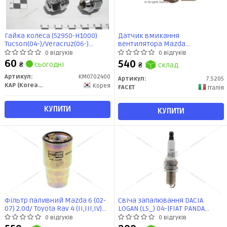
Гайка колеса (52950-H1000)
Датчик вмикання
Tucson(04-)/Veracruz(06-)
вентилятора Mazda
(KM0702400) KAP
121/323/626 1.3-2.0 87-96
0 відгуків
0 відгуків
(7.5205) Facet
60
540
₴
сьогодні
₴
склад
Артикул:
KM0702400
Артикул:
7.5205
KAP (KoreaAutoParts)
Корея
FACET
Італія
КУПИТИ
КУПИТИ
Фільтр паливний Mazda 6 (02-
Свіча запалювання DACIA
07) 2.0d/ Toyota Rav 4 (II,III,IV)
LOGAN (LS_) 04-|FIAT PANDA
2.0, 2.2d (CFF100452) CHAMPION
(169_) 03-, PUNTO (176_) (CET2)
0 відгуків
0 відгуків
CHAMPION