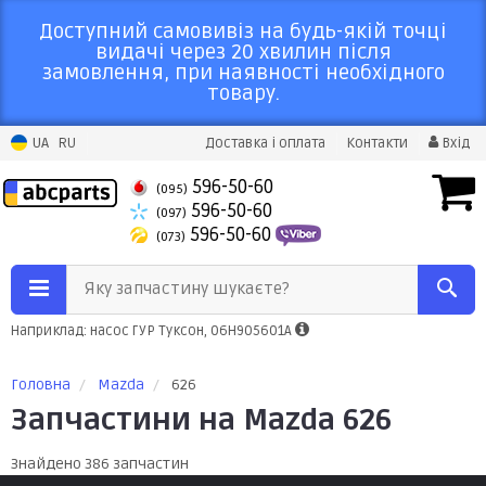
Доступний самовивіз на будь-якій точці
видачі через 20 хвилин після
замовлення, при наявності необхідного
товару.
UA
RU
Доставка і оплата
Контакти
Вхід
596-50-60
(095)
596-50-60
(097)
596-50-60
(073)
Яку запчастину шукаєте?
Наприклад: насос ГУР Туксон, 06H905601A
Головна
Mazda
626
Запчастини на Mazda 626
Знайдено 386 запчастин