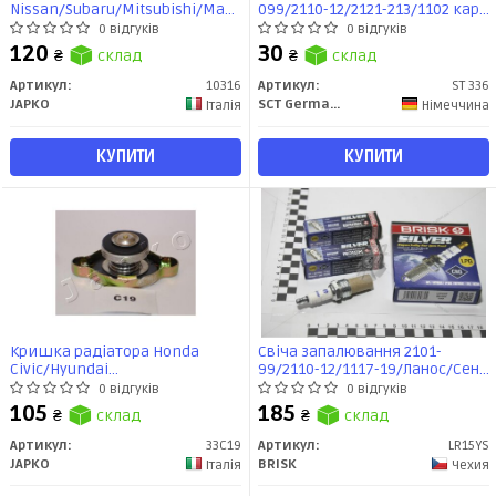
Nissan/Subaru/Mitsubishi/Mazda/Kia/Hyundai/Great
099/2110-12/2121-213/1102 карб
Wall/Opel (10316) JAPKO
(з відстійником) SCT
0 відгуків
0 відгуків
120
30
₴
склад
₴
склад
Артикул:
10316
Артикул:
ST 336
JAPKO
SCT Germany
Італія
Німеччина
КУПИТИ
КУПИТИ
Кришка радіатора Honda
Свіча запалювання 2101-
Civic/Hyundai
99/2110-12/1117-19/Ланос/Сенс
Accent/Kia/Mitsubishi/Mazda/Daihatsu/Nissan/Subaru/Suzuki/Toyo
(8кл) інж (зазор 0,7мм) з
0 відгуків
0 відгуків
(33C19) JAPKO
резистором (п/газ) (ключ 21)
105
185
₴
склад
₴
склад
(кратно 4) SILVER BR (LR15YS)
BRISK
Артикул:
33C19
Артикул:
LR15YS
JAPKO
BRISK
Італія
Чехия