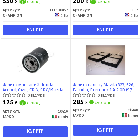
550
200
₴
склад
₴
склад
Артикул:
CFF100452
Артикул:
CET2
CHAMPION
CHAMPION
США
США
КУПИТИ
КУПИТИ
Фільтр масляний Honda
Фільтр салону Mazda 323, 626,
Accord, Civic, CR-V, CRX/Mazda 3,
Familia, Premacy 1.4-2.0D (97-
6/Opel Vectra b, Corsa, Kadett
05) (21MA0) JAPKO
0 відгуків
0 відгуків
(10410) JAPKO
285
125
₴
сьогодні
₴
склад
Артикул:
21MA0
Артикул:
10410
JAPKO
Італія
JAPKO
Італія
КУПИТИ
КУПИТИ