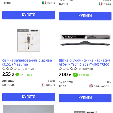
JAPKO
Італія
JAPKO
Італія
КУПИТИ
КУПИТИ
Свічка запалювання іридієва
Щітка склоочисника каркасна
(S101I) Masuma
480мм Tech Blade (T480) TRICO
0 відгуків
0 відгуків
255
200
₴
сьогодні
₴
склад
Артикул:
S101I
Артикул:
T480
MASUMA
Японія
Trico
Великобритания
КУПИТИ
КУПИТИ