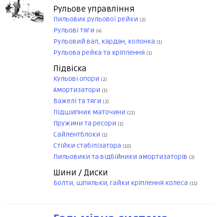
Рульове управління
Пильовик рульової рейки
(2)
Рульові тяги
(4)
Рульовий вал, кардан, колонка
(1)
Рульова рейка та кріплення
(1)
Підвіска
Кульові опори
(2)
Амортизатори
(1)
Важелі та тяги
(2)
Підшипник маточини
(11)
Пружини та ресори
(1)
Сайлентблоки
(1)
Стійки стабілізатора
(10)
Пильовики та відбійники амортизаторів
(3)
Шини / Диски
Болти, шпильки, гайки кріплення колеса
(11)