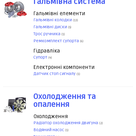
Гальмівна система
Гальмівні елементи
Гальмівні колодки
(13)
Гальмівні диски
(5)
Трос ручника
(1)
Ремкомплект супорта
(6)
Гідравліка
Супорт
(4)
Електронні компоненти
Датчик стоп сигналу
(1)
Охолодження та
опалення
Охолодження
Радіатор охолодження двигуна
(2)
Водяний насос
(1)