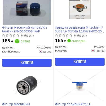
Фільтр масляний Hyndai/Kia
Кришка радіатора Mitsubishi/
бензин (KM0100309) KAP
Subaru/ Toyota 1.1 bar (MOX-200)
MASUMA
0 відгуків
0 відгуків
165
185
₴
сьогодні
₴
склад
Артикул:
MOX200
Артикул:
'KM0100309
MASUMA
Японія
KAP (KoreaAutoParts)
Корея
КУПИТИ
КУПИТИ
Фільтр масляний
Фільтр паливний 2101-