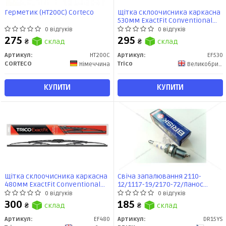
Герметик (HT200C) Corteco
Щітка склоочисника каркасна
530мм ExactFit Сonventional
(EF530) TRICO
0 відгуків
0 відгуків
275
295
₴
склад
₴
склад
Артикул:
HT200C
Артикул:
EF530
CORTECO
Trico
Німеччина
Великобритания
КУПИТИ
КУПИТИ
Щітка склоочисника каркасна
Свіча запалювання 2110-
480мм ExactFit Сonventional
12/1117-19/2170-72/Ланос
(EF480) TRICO
(16кл) інж (зазор 0,7мм) з
0 відгуків
0 відгуків
резистором (п/газ)(ключ 16) (к-
300
185
₴
склад
₴
склад
т 4 шт) SILVER BRISK (DR15YS)
BRISK
Артикул:
EF480
Артикул:
DR15YS