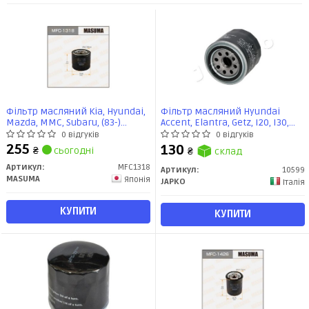
Фільтр масляний Kia, Hyundai,
Фільтр масляний Hyundai
Mazda, MMC, Subaru, (83-)
Accent, Elantra, Getz, I20, I30,
D=78.5mm, H=76mm, M20x1.5
IX35, Tucson, Santa Fe/Kia Rio,
0 відгуків
0 відгуків
(MFC-1318) MASUMA
Сeed (10599) JAPKO
255
130
₴
сьогодні
₴
склад
Артикул:
MFC1318
Артикул:
10599
MASUMA
Японія
JAPKO
Італія
КУПИТИ
КУПИТИ