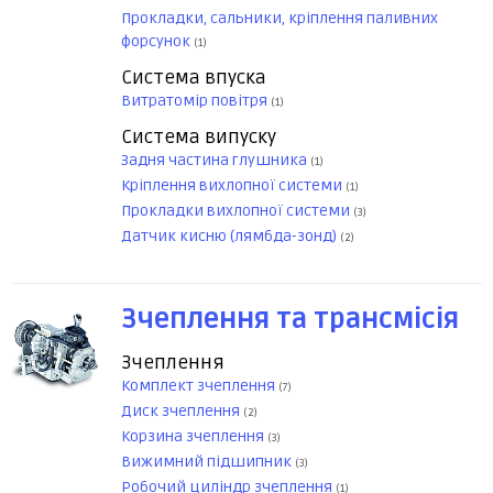
Прокладки, сальники, кріплення паливних
форсунок
(1)
Система впуска
Витратомір повітря
(1)
Система випуску
Задня частина глушника
(1)
Кріплення вихлопної системи
(1)
Прокладки вихлопної системи
(3)
Датчик кисню (лямбда-зонд)
(2)
Зчеплення та трансмісія
Зчеплення
Комплект зчеплення
(7)
Диск зчеплення
(2)
Корзина зчеплення
(3)
Вижимний підшипник
(3)
Робочий циліндр зчеплення
(1)