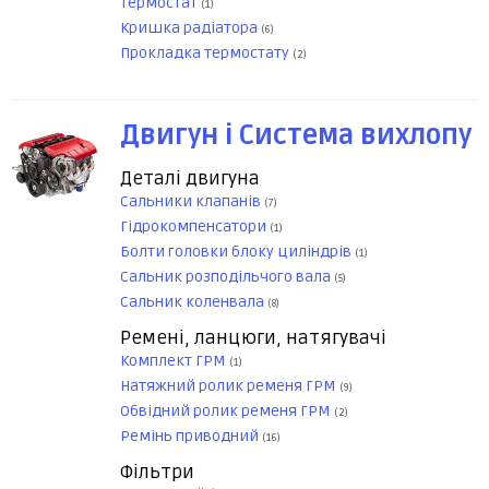
Термостат
(1)
Кришка радіатора
(6)
Прокладка термостату
(2)
Двигун і Система вихлопу
Деталі двигуна
Сальники клапанів
(7)
Гідрокомпенсатори
(1)
Болти головки блоку циліндрів
(1)
Сальник розподільчого вала
(5)
Сальник коленвала
(8)
Ремені, ланцюги, натягувачі
Комплект ГРМ
(1)
Натяжний ролик ременя ГРМ
(9)
Обвідний ролик ременя ГРМ
(2)
Ремінь приводний
(16)
Фільтри