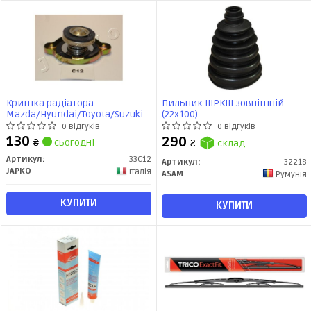
Кришка радіатора
Пильник ШРКШ зовнішній
Mazda/Hyundai/Toyota/Suzuki/Nissan/Mitsubishi/Honda/Daihatsu
(22x100)
(-01) (33C12) JAPKO
BMW/Chevrolet/Citroen/Dacia/Fi
0 відгуків
0 відгуків
(32218) Asam
130
290
₴
сьогодні
₴
склад
Артикул:
33C12
Артикул:
32218
JAPKO
Італія
ASAM
Румунія
КУПИТИ
КУПИТИ