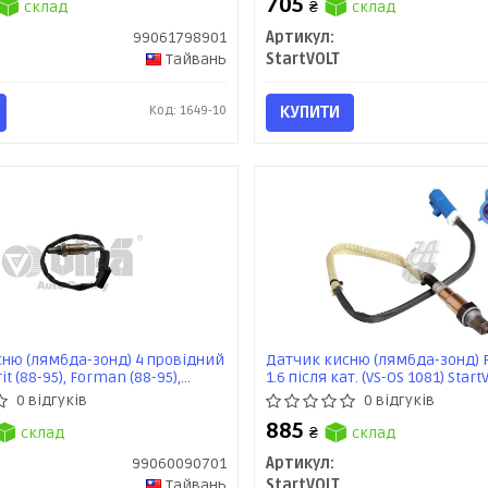
705
склад
₴
склад
99061798901
Артикул:
Тайвань
StartVOLT
Код: 1649-10
КУПИТИ
ню (лямбда-зонд) 4 провідний
Датчик кисню (лямбда-зонд) F
it (88-95), Forman (88-95),
1.6 після кат. (VS-OS 1081) Start
-01) (99060090701) VIKA
0 відгуків
0 відгуків
885
склад
₴
склад
99060090701
Артикул:
Тайвань
StartVOLT