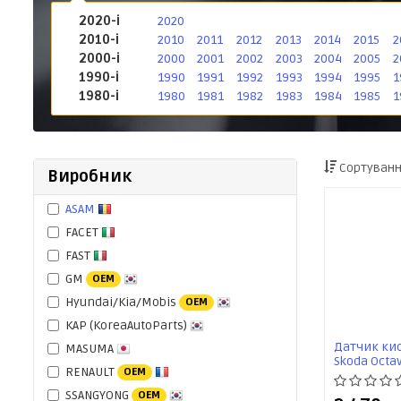
2020-і
2020
2010-і
2010
2011
2012
2013
2014
2015
2
2000-і
2000
2001
2002
2003
2004
2005
2
1990-і
1990
1991
1992
1993
1994
1995
1
1980-і
1980
1981
1982
1983
1984
1985
1
Сортуванн
Виробник
ASAM
FACET
FAST
GM
OEM
Hyundai/Kia/Mobis
OEM
KAP (KoreaAutoParts)
Датчик кис
MASUMA
Skoda Octavi
RENAULT
OEM
(06-11)/Aud
SSANGYONG
OEM