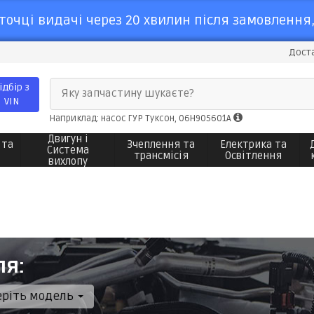
точці видачі через 20 хвилин після замовлення,
Доста
ідбір з
Яку запчастину шукаєте?
VIN
Наприклад: насос ГУР Туксон, 06H905601A
Двигун і
 та
Зчеплення та
Електрика та
Система
трансмісія
Освітлення
вихлопу
ля:
еріть модель