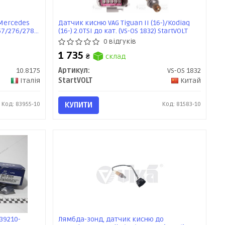
Mercedes
Датчик кисню VAG Tiguan II (16-)/Kodiaq
57/276/278
(16-) 2.0TSI до кат. (VS-OS 1832) StartVOLT
0 відгуків
1 735
₴
склад
10.8175
Артикул:
VS-OS 1832
Італія
StartVOLT
Китай
Код: 83955-10
КУПИТИ
Код: 81583-10
39210-
Лямбда-зонд, датчик кисню до