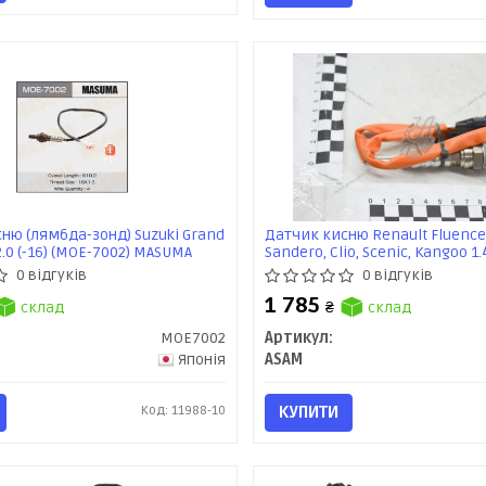
ню (лямбда-зонд) Suzuki Grand
Датчик кисню Renault Fluence
 2.0 (-16) (MOE-7002) MASUMA
Sandero, Clio, Scenic, Kangoo 1.4i
(04-) (74137) Asam
0 відгуків
0 відгуків
1 785
склад
₴
склад
MOE7002
Артикул:
Японія
ASAM
Код: 11988-10
КУПИТИ