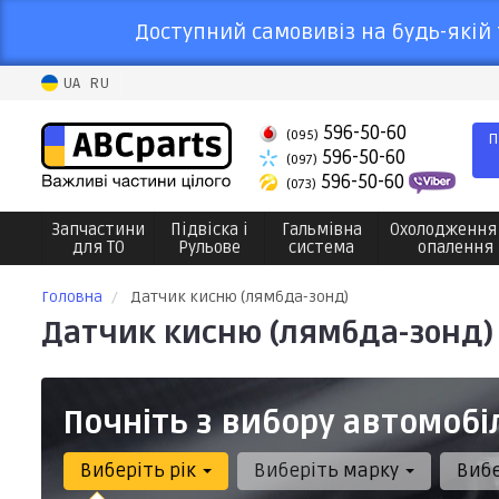
Доступний самовивіз на будь-якій 
UA
RU
596-50-60
(095)
П
596-50-60
(097)
596-50-60
(073)
Запчастини
Підвіска і
Гальмівна
Охолодження
для ТО
Рульове
система
опалення
Головна
Датчик кисню (лямбда-зонд)
Датчик кисню (лямбда-зонд)
Почніть з вибору автомобі
Виберіть рік
Виберіть марку
Виб