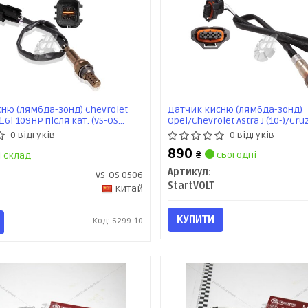
ню (лямбда-зонд) Chevrolet
Датчик кисню (лямбда-зонд)
1.6i 109HP після кат. (VS-OS
Opel/Chevrolet Astra J (10-)/Cru
VOLT
(11-) 1.6i до кат. (VS-OS 0517) St
0 відгуків
0 відгуків
890
₴
сьогодні
склад
Артикул:
VS-OS 0506
StartVOLT
Китай
КУПИТИ
Код: 6299-10