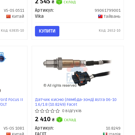
2 545
₴
склад
VS-OS 0511
Артикул:
99061799001
Китай
Vika
Тайвань
Код: 63835-10
КУПИТИ
Код: 2652-10
ord Focus II
Датчик кисню (лямбда-зонд) Astra 06-10
VOLT
1.6/1.8 (10.8249) Facet
0 відгуків
2 410
₴
склад
VS-OS 1081
Артикул:
10.8249
Китай
FACET
Італія