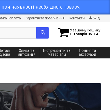
 при наявності необхідного товару.
вка і оплата
Гарантія та повернення
Контакти
Вхід
У вашому кошику
0 товарів
на
0 ₴
Деталі
Олива та
Інструменти та
Тюнінг та
кузова
автохімія
матеріали
аксесуари