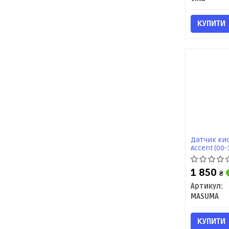
КУПИТИ
Датчик кис
Accent (00-1
10) / KIA Ce
K9009) MA
1 850
₴
Артикул:
MASUMA
КУПИТИ