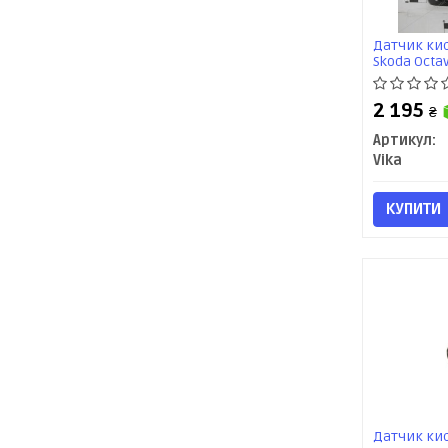
Датчик кис
Skoda Octavi
(06-11), Pa
2 195
₴
Артикул:
Vika
КУПИТИ
Датчик кис