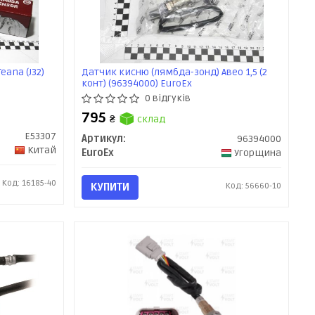
eana (J32)
Датчик кисню (лямбда-зонд) Авео 1,5 (2
N
конт) (96394000) EuroEx
0 відгуків
795
₴
склад
E53307
Артикул:
96394000
Китай
EuroEx
Угорщина
Код: 16185-40
КУПИТИ
Код: 56660-10