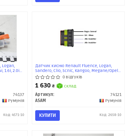
, Logan,
Датчик кисню Renault Fluence, Logan,
, 1.6i, 2.0i
Sandero, Clio, Scnic, Kangoo, Megane/Opel
Vivaro 1.4i, 1.6i, 2.0i (74121) Asam
0 відгуків
1 630
₴
склад
74137
Артикул:
74121
Румунія
ASAM
Румунія
Код: 4571-10
КУПИТИ
Код: 2658-10