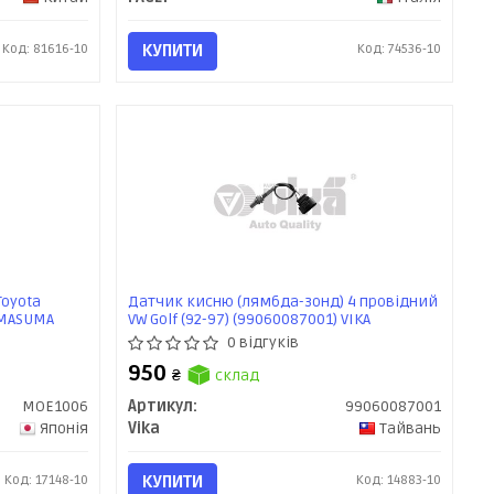
Код: 81616-10
КУПИТИ
Код: 74536-10
Toyota
Датчик кисню (лямбда-зонд) 4 провідний
) MASUMA
VW Golf (92-97) (99060087001) VIKA
0 відгуків
950
₴
склад
MOE1006
Артикул:
99060087001
Японія
Vika
Тайвань
Код: 17148-10
КУПИТИ
Код: 14883-10