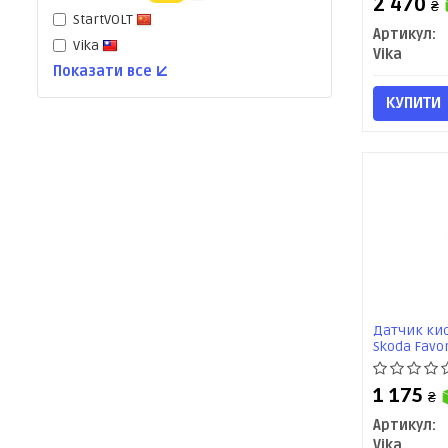
2 470
₴
StartVOLT
Артикул:
Vika
Vika
Показати все ↓
КУПИТИ
Датчик кис
Skoda Favor
Felicia (95
1 175
₴
Артикул:
Vika