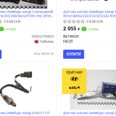
ню (лямбда-зонд) 5 провідний
Датчик кисню (лямбда-зонд) 
a (04-08)/VW Golf (06-09), Jetta
Benz W204/212/213/221/222 M1
ssat (06-11) (99061799801) VIKA
(11-) (10.8175) Facet
0 відгуків
0 відгуків
2 055
склад
₴
склад
99061799801
Артикул:
Тайвань
FACET
Код: 88331-10
КУПИТИ
Оригінал
ню (лямбда-зонд) DIRECT FIT
Датчик кисню (лямбда-зонд) (