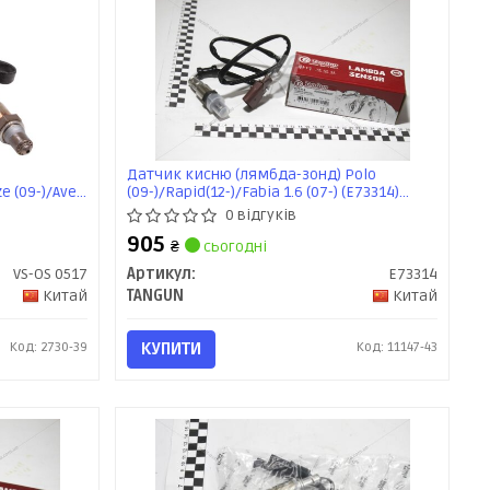
Датчик кисню (лямбда-зонд) Polo
ze (09-)/Aveo
(09-)/Rapid(12-)/Fabia 1.6 (07-) (E73314)
artVOLT
TANGUN
0 відгуків
905
₴
сьогодні
VS-OS 0517
Артикул:
E73314
Китай
TANGUN
Китай
Код: 2730-39
КУПИТИ
Код: 11147-43