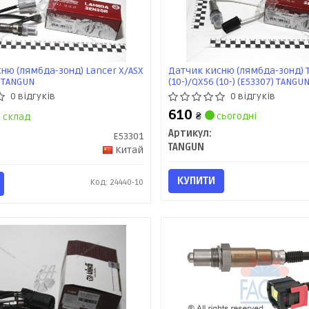
ню (лямбда-зонд) Lancer X/ASX
Датчик кисню (лямбда-зонд) T
) TANGUN
(10-)/QX56 (10-) (E53307) TANGU
0 відгуків
0 відгуків
610
₴
сьогодні
склад
Артикул:
E53301
TANGUN
Китай
КУПИТИ
Код: 24440-10