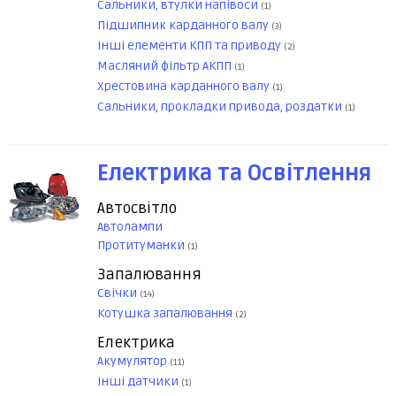
Сальники, втулки напівоси
(1)
Підшипник карданного валу
(3)
Інші елементи КПП та приводу
(2)
Масляний фільтр АКПП
(1)
Хрестовина карданного валу
(1)
Сальники, прокладки привода, роздатки
(1)
Електрика та Освітлення
Автосвітло
Автолампи
Протитуманки
(1)
Запалювання
Свічки
(14)
Котушка запалювання
(2)
Електрика
Акумулятор
(11)
Інші датчики
(1)