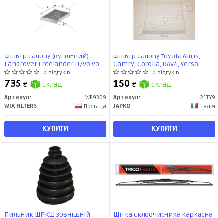
Фільтр салону (вугільний)
Фільтр салону Toyota Auris,
Landrover Freelander II/Volvo
Camry, Corolla, RAV4, Verso,
S60 II/V60, S80 II, V70 II, XC60,
Yaris/Subaru Outback,
0 відгуків
0 відгуків
XC70 II (WP9309) WIX
Legasy/Lexus GS, LS, LX (21TY9)
735
150
₴
склад
₴
склад
JAPKO
Артикул:
WP9309
Артикул:
21TY9
WIX FILTERS
JAPKO
Польща
Італія
КУПИТИ
КУПИТИ
Пильник ШРКШ зовнішній
Щітка склоочисника каркасна