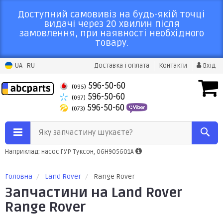
Доступний самовивіз на будь-якій точці
видачі через 20 хвилин після
замовлення, при наявності необхідного
товару.
UA
RU
Доставка і оплата
Контакти
Вхід
596-50-60
(095)
596-50-60
(097)
596-50-60
(073)
Яку запчастину шукаєте?
Наприклад: насос ГУР Туксон, 06H905601A
Головна
Land Rover
Range Rover
Запчастини на Land Rover
Range Rover