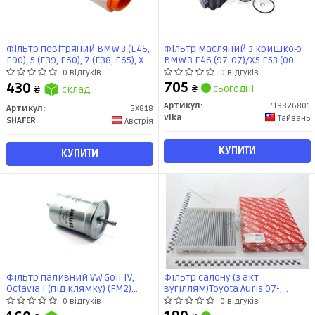
Фільтр повітряний BMW 3 (E46,
Фільтр масляний з кришкою
E90), 5 (E39, E60), 7 (E38, E65), X3
BMW 3 E46 (97-07)/X5 E53 (00-
(E83), X5 (E53, E70), X6 (E71, E72),
08) (19826801) VIKA
0 відгуків
0 відгуків
3.0D 01- (з передфільтром)
705
430
₴
сьогодні
₴
склад
(SX818) SHAFER
Артикул:
'19826801
Артикул:
SX818
Vika
Тайвань
SHAFER
Австрія
КУПИТИ
КУПИТИ
Фільтр паливний VW Golf IV,
Фільтр салону (з акт
Octavia I (під клямку) (FM2)
вугіллям)Toyota Auris 07-,
SHAFER
Avensis 09, Camry 2,4-3,5L 06-17,
0 відгуків
0 відгуків
Corolla 07-, RAV 4 12- / Subaru