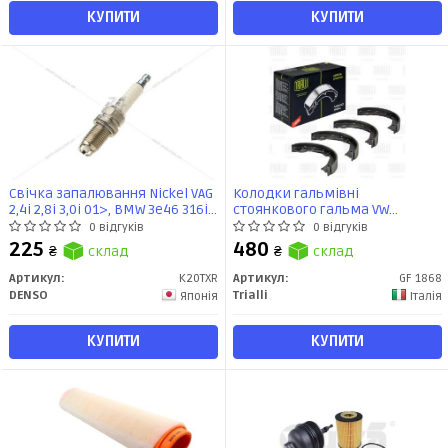
КУПИТИ
КУПИТИ
Свічка запалювання Nickel VAG
Колодки гальмівні
2,4i 2,8i 3,0i 01>, BMW 3e46 316i
стоянкового гальма VW
320i 325i 330i (K20TXR) DENSO
Touareg (02-) 210x30 (GF 1868)
0 відгуків
0 відгуків
Trialli
225
480
₴
склад
₴
склад
Артикул:
K20TXR
Артикул:
GF 1868
DENSO
Trialli
Японія
Італія
КУПИТИ
КУПИТИ