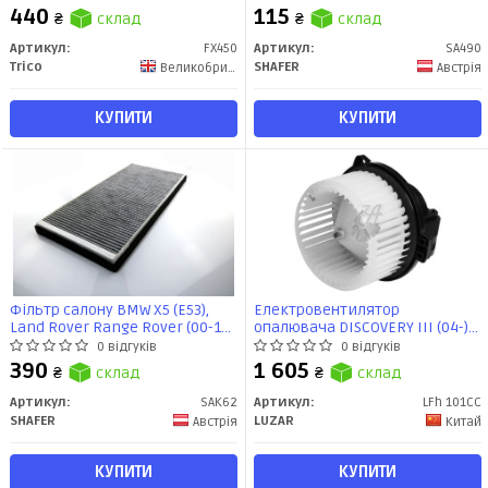
SHAFER
440
115
₴
склад
₴
склад
Артикул:
FX450
Артикул:
SA490
Trico
SHAFER
Великобритания
Австрія
КУПИТИ
КУПИТИ
Фільтр салону BMW X5 (E53),
Електровентилятор
Land Rover Range Rover (00-12),
опалювача DISCOVERY III (04-)/
вугільний (SAK62) SHAFER
RANGE ROVER SPORT (05-) (LFh
0 відгуків
0 відгуків
101CC) Luzar
390
1 605
₴
склад
₴
склад
Артикул:
SAK62
Артикул:
LFh 101CC
SHAFER
LUZAR
Австрія
Китай
КУПИТИ
КУПИТИ