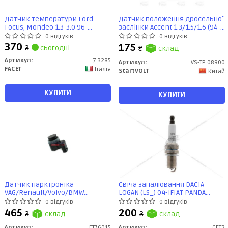
Датчик температури Ford
Датчик положення дросельної
Focus, Mondeo 1.3-3.0 96-
заслінки Accent 1.3/1.5/1.6 (94-)
(7.3285) Facet
(VS-TP 08900) StartVOLT
0 відгуків
0 відгуків
370
175
₴
сьогодні
₴
склад
Артикул:
7.3285
Артикул:
VS-TP 08900
FACET
Італія
StartVOLT
Китай
КУПИТИ
КУПИТИ
Датчик парктронікa
Свіча запалювання DACIA
VAG/Renault/Volvo/BMW
LOGAN (LS_) 04-|FIAT PANDA
(FT76015) Fast
(169_) 03-, PUNTO (176_) (CET2)
0 відгуків
0 відгуків
CHAMPION
465
200
₴
склад
₴
склад
Артикул:
FT76015
Артикул:
CET2