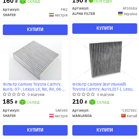
190
160
₴
сьогодні
₴
склад
Legacy 12-, Outback 09-
(AF5068a) Альфа
Артикул:
AF5068a
Артикул:
FM2
ALPHA FILTER
Україна
SHAFER
Австрія
КУПИТИ
КУПИТИ
Фільтр салону Toyota Camry,
Фільтр салону (вугільний)
Auris, 07-, Lexus LX, NX, RX, 06-,
Toyota Camry, Auris,(07-), Lexus
LR RR IV, Velar, 14-, вугільний
LX, NX, RX (06-), LR RR IV, Velar
0 відгуків
0 відгуків
(SAK490) SHAFER
(14-) (C81706C) Wanlanda
185
210
₴
склад
₴
склад
Артикул:
SAK490
Артикул:
'C81706C
SHAFER
WANLANDA
Австрія
Китай
КУПИТИ
КУПИТИ