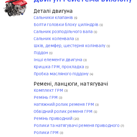
Деталі двигуна
Сальники клапанів
(5)
Болти головки блоку циліндрів
(1)
Сальник розподільчого вала
(1)
Сальник коленвала
(2)
Шків, демфер, шестерня колінвалу
(1)
Піддон
(1)
Інші елементи двигуна
(3)
Кришка ГРМ, прокладка
(1)
Пробка масляного піддону
(4)
Ремені, ланцюги, натягувачі
Комплект ГРМ
(3)
Ремінь ГРМ
(3)
Натяжний ролик ременя ГРМ
(3)
Обвідний ролик ременя ГРМ
(1)
Ремінь приводний
(20)
Ролики та натягувачі ременя приводного
(7)
Ролики ГРМ
(3)