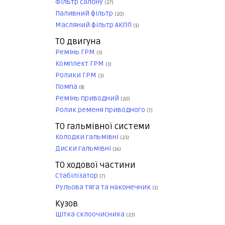
Фільтр салону
(27)
Паливний фільтр
(20)
Масляний фільтр АКПП
(1)
ТО двигуна
Ремінь ГРМ
(3)
Комплект ГРМ
(3)
Ролики ГРМ
(3)
Помпа
(8)
Ремінь приводний
(20)
Ролик ременя приводного
(7)
ТО гальмівної системи
Колодки гальмівні
(23)
Диски гальмівні
(16)
ТО ходової частини
Стабілізатор
(7)
Рульова тяга та наконечник
(1)
Кузов
Щітка склоочисника
(23)