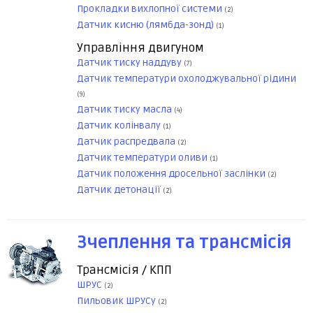
Прокладки вихлопної системи
(2)
Датчик кисню (лямбда-зонд)
(1)
Управління двигуном
Датчик тиску наддуву
(7)
Датчик температури охолоджувальної рідини
(9)
Датчик тиску масла
(4)
Датчик колінвалу
(1)
Датчик распредвала
(2)
Датчик температури оливи
(1)
Датчик положення дросельної заслінки
(2)
Датчик детонації
(2)
Зчеплення та трансмісія
Трансмісія / КПП
ШРУС
(2)
Пильовик ШРУСу
(2)