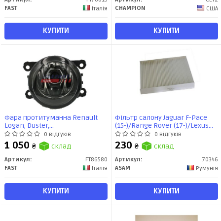
FAST
CHAMPION
Італія
США
КУПИТИ
КУПИТИ
Фара протитуманна Renault
Фільтр салону Jaguar F-Pace
Logan, Duster,
(15-)/Range Rover (17-)/Lexus
Master,Kangoo,Megane III/Opel
ES, GS, RX (12-)/Subaru Legacy
0 відгуків
0 відгуків
Movano, Astra G, Vectra C/Ford
(09-)/Toyota Camry (11-) (70346)
1 050
230
₴
склад
₴
склад
Transit, Focus (FT86580) Fast
Asam
Артикул:
FT86580
Артикул:
70346
FAST
ASAM
Італія
Румунія
КУПИТИ
КУПИТИ