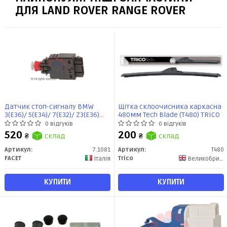
ДЛЯ LAND ROVER RANGE ROVER
Датчик стоп-сигналу BMW
Щітка склоочисника каркасна
3(E36)/ 5(E34)/ 7(E32)/ Z3(E36)
480мм Tech Blade (T480) TRICO
1.6-5.6 85-03 (7.1081) Facet
0 відгуків
0 відгуків
520
200
₴
склад
₴
склад
Артикул:
7.1081
Артикул:
T480
FACET
Trico
Італія
Великобритания
КУПИТИ
КУПИТИ