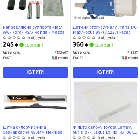
Направляюча суппорта Fiat/
Датчик стоп-сигналу Transit/C-
VAG/ Ford/ PSA/ Honda / Mazda/
Max/Focus 99- (7.1237) Facet
Chrysler/ BMW/ Opel/ Renault /
0 відгуків
0 відгуків
Hyundai (+гумки) 12мм ATE
245
360
₴
сьогодні
₴
сьогодні
(FT32467) Fast
Артикул:
FT32467
Артикул:
7.1237
FAST
FACET
Італія
Італія
КУПИТИ
КУПИТИ
Щітка склоочисника
Фільтр салону Toyota Camry,
безкаркасна 450мм Flex Beam
Auris, 07-, Lexus LX, NX, RX, 06-,
Blade (FX450) TRICO
LR RR IV, Velar, 14- (SA490)
0 відгуків
0 відгуків