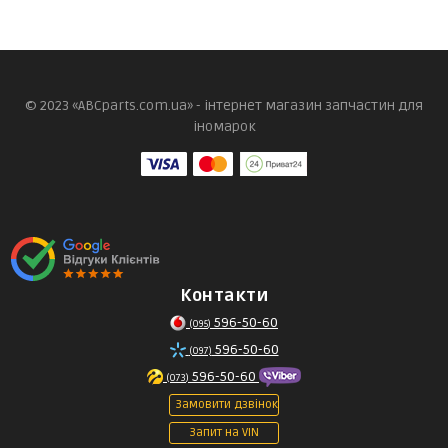
© 2023 «ABCparts.com.ua» - інтернет магазин запчастин для
іномарок
Контакти
596-50-60
(095)
596-50-60
(097)
596-50-60
(073)
Замовити дзвінок
Запит на VIN