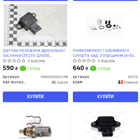
Датчик положеня дросельної
Ремкомплект гальмівного
заслінки (35170-22600)
супорта зад. з поршнем d=41
Accent(00-)/Elantra(00-)/Tucson(04-)
мм
0 відгуків
0 відгуків
(KM0900066CHN) KAP
VAG/PSA/Renault/Fiat/Jeep/Chevr
590
640
₴
склад
₴
склад
(99370) Asam
Артикул:
KM0900066CHN
Артикул:
99370
KAP (KoreaAutoParts)
ASAM
Корея
Румунія
КУПИТИ
КУПИТИ