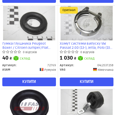
Оригінал
Гумка глушника Peugeot
Хомут системи випуску VW
Boxer / Citroen Jumper/Fiat
Passat 2.0D (13-), Jetta, Polo (15-),
Ducato/Iveco Daily II (06-)
Golf 1.6D, 2.0D (13-)/Audi/Skoda
0 відгуків
0 відгуків
(72769) Asam
Octavia (04L253725B) VAG
40
1 030
₴
склад
₴
склад
Артикул:
72769
Артикул:
04L253725B
ASAM
VAG
Румунія
Німеччина
КУПИТИ
КУПИТИ