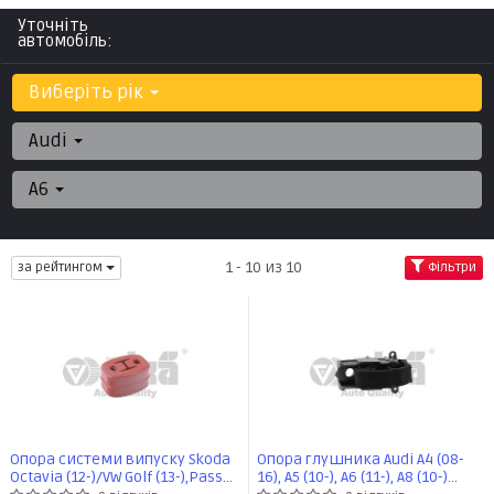
Уточніть
автомобіль:
Виберіть рік
Audi
A6
1 - 10 из 10
за рейтингом
Фільтри
Опора системи випуску Skoda
Опора глушника Audi A4 (08-
Octavia (12-)/VW Golf (13-),Passat
16), A5 (10-), A6 (11-), A8 (10-)