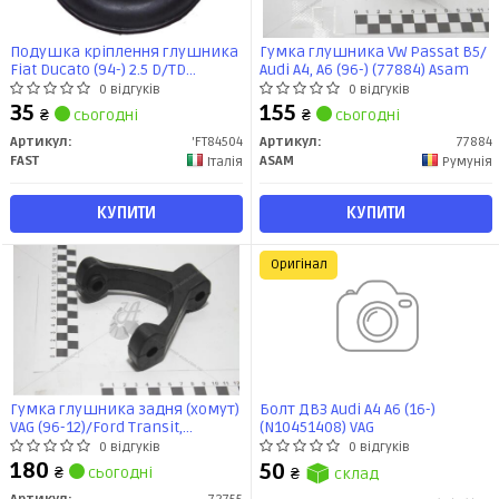
Подушка кріплення глушника
Гумка глушника VW Passat B5/
Fiat Ducato (94-) 2.5 D/TD
Audi A4, A6 (96-) (77884) Asam
(FT84504) Fast
0 відгуків
0 відгуків
35
155
₴
сьогодні
₴
сьогодні
Артикул:
'FT84504
Артикул:
77884
FAST
ASAM
Італія
Румунія
КУПИТИ
КУПИТИ
Оригінал
Гумка глушника задня (хомут)
Болт ДВЗ Audi A4 A6 (16-)
VAG (96-12)/Ford Transit,
(N10451408) VAG
Tourneo Connect (02-13) (72755)
0 відгуків
0 відгуків
Asam
180
50
₴
сьогодні
₴
склад