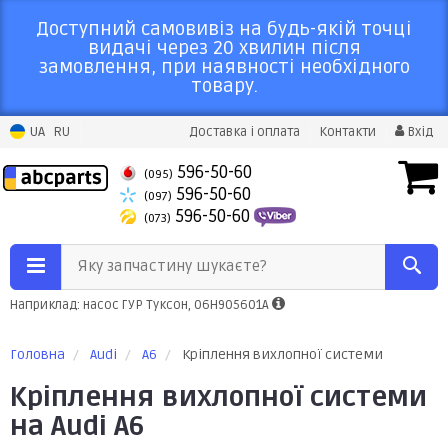
Доступний самовивіз на будь-якій точці
видачі через 20 хвилин після
замовлення, при наявності необхідного
товару.
UA
RU
Доставка і оплата
Контакти
Вхід
596-50-60
(095)
596-50-60
(097)
596-50-60
(073)
Яку запчастину шукаєте?
Наприклад: насос ГУР Туксон, 06H905601A
Головна
Audi
A6
Кріплення вихлопної системи
Кріплення вихлопної системи
на Audi A6