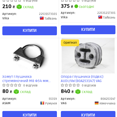
(14-)/Audi A6 (04-11)
(22531217301) VIKA
0 відгуків
0 відгуків
(22531573101) vika
375
210
₴
сьогодні
₴
склад
Артикул:
22531217301
Артикул:
22531573101
Vika
Тайвань
Vika
Тайвань
КУПИТИ
КУПИТИ
Оригінал
Хомут глушника
Опора глушника (підвіс)
стремяночний M8 Ф54 мм
AUDI/VW (80A253147) VAG
(оцинк. сталь) (кратно 2шт)
0 відгуків
0 відгуків
(55319) Asam
80
840
₴
склад
₴
склад
Артикул:
55319
Артикул:
80A253147
ASAM
VAG
Румунія
Німеччина
КУПИТИ
КУПИТИ