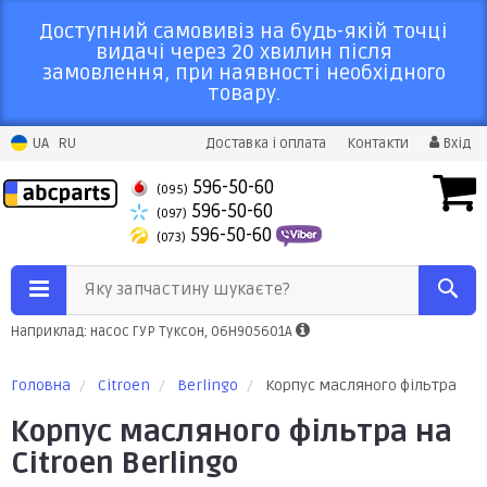
Доступний самовивіз на будь-якій точці
видачі через 20 хвилин після
замовлення, при наявності необхідного
товару.
UA
RU
Доставка і оплата
Контакти
Вхід
596-50-60
(095)
596-50-60
(097)
596-50-60
(073)
Яку запчастину шукаєте?
Наприклад: насос ГУР Туксон, 06H905601A
Головна
Citroen
Berlingo
Корпус масляного фільтра
Корпус масляного фільтра на
Citroen Berlingo