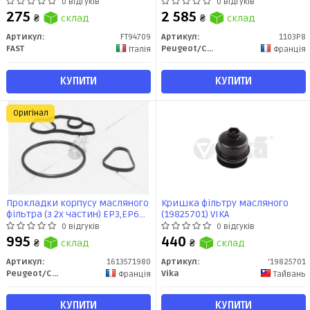
(04-11)/Qubo 1.4 8v (07-)
Partner EP6C B (1103 P8)
0 відгуків
0 відгуків
кришка (FT94709) Fast
Citroen/Peugeot
275
2 585
₴
склад
₴
склад
Артикул:
FT94709
Артикул:
1103P8
FAST
Peugeot/Citroen
Італія
Франція
КУПИТИ
КУПИТИ
Оригінал
Прокладки корпусу масляного
Кришка фільтру масляного
фільтра (з 2х частин) EP3,EP6
(19825701) VIKA
(1613571980) Citroen/Peugeot
0 відгуків
0 відгуків
995
440
₴
склад
₴
склад
Артикул:
1613571980
Артикул:
'19825701
Peugeot/Citroen
Vika
Франція
Тайвань
КУПИТИ
КУПИТИ