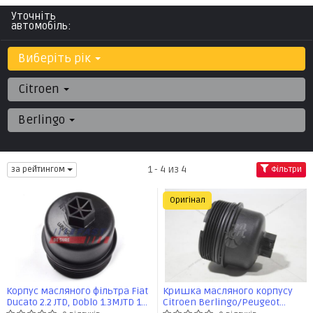
Уточніть
автомобіль:
Виберіть рік
Citroen
Berlingo
1 - 4 из 4
за рейтингом
Фільтри
Оригінал
Корпус масляного фільтра Fiat
Кришка масляного корпусу
Ducato 2.2 JTD, Doblo 1.3MJTD 16v
Citroen Berlingo/Peugeot