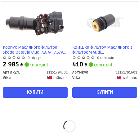
Корпус масляного фільтра
Кришка фільтру масляного з
Skoda Octavia/Audi A3, A4, A6/VW
фільтром Audi
Passat B6, Golf VI, Polo (02-)
A1,A3,A4,A5,A6,A7/VW Passat B8,
0 відгуків
0 відгуків
(11151794501) VIKA
Golf VII, Tiguan, Polo/Skoda
2 985
410
₴
сьогодні
₴
сьогодні
Octavia, Superb (12-)
(11151791601) VIKA
Артикул:
'11151794501
Артикул:
'11151791601
Vika
Vika
Тайвань
Тайвань
КУПИТИ
КУПИТИ