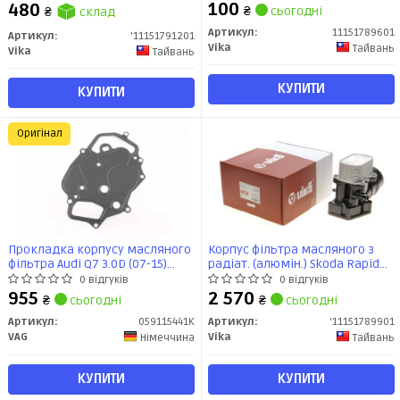
Superb 1.8, 2.0 (15-)
100
480
₴
сьогодні
₴
склад
(11151789601) VIKA
Артикул:
11151789601
Артикул:
'11151791201
Vika
Тайвань
Vika
Тайвань
КУПИТИ
КУПИТИ
Оригінал
Прокладка корпусу масляного
Корпус фільтра масляного з
фільтра Audi Q7 3.0D (07-15)
радіат. (алюмін.) Skoda Rapid
(059115441K) VAG
1.6D/VW Caddy,Jetta,T5, Crafter
0 відгуків
0 відгуків
2.0D/Audi Q3 2.0D (11-)
955
2 570
₴
сьогодні
₴
сьогодні
(посилений) (11151789901) VIKA
Артикул:
059115441K
Артикул:
'11151789901
VAG
Vika
Німеччина
Тайвань
КУПИТИ
КУПИТИ