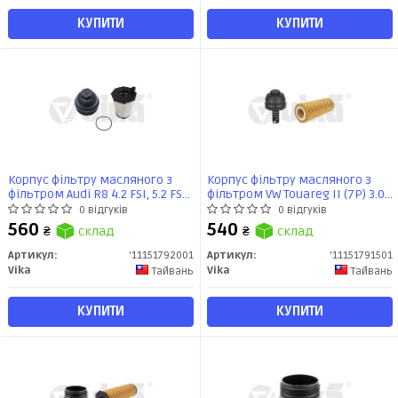
КУПИТИ
КУПИТИ
Корпус фільтру масляного з
Корпус фільтру масляного з
фільтром Audi R8 4.2 FSI, 5.2 FSI
фільтром VW Touareg II (7P) 3.0
(07-15)/VW Touareg II (7P) 4.2 V8
V6 TSI (10-18)/Porsche
0 відгуків
0 відгуків
FSI (10-18) (11151792001) VIKA
Panamera (970) 3.0 S E-Hybrid
560
540
₴
склад
₴
склад
(11-13)/Audi (04-18)
(11151791501) VIKA
Артикул:
'11151792001
Артикул:
'11151791501
Vika
Vika
Тайвань
Тайвань
КУПИТИ
КУПИТИ