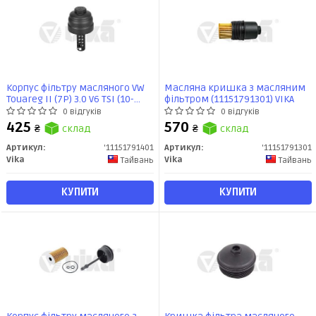
Корпус фільтру масляного VW
Масляна кришка з масляним
Touareg II (7P) 3.0 V6 TSI (10-
фільтром (11151791301) VIKA
18)/Porsche Panamera (970) 3.0
0 відгуків
0 відгуків
S E-Hybrid (11-13)/Audi (04-18)
425
570
₴
склад
₴
склад
(11151791401) VIKA
Артикул:
'11151791401
Артикул:
'11151791301
Vika
Vika
Тайвань
Тайвань
КУПИТИ
КУПИТИ