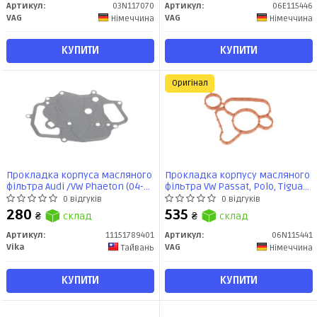
Артикул:
03N117070
Артикул:
06E115446
VAG
VAG
Німеччина
Німеччина
КУПИТИ
КУПИТИ
Оригінал
Прокладка корпуса масляного
Прокладка корпусу масляного
фільтра Audi /VW Phaeton (04-
фільтра VW Passat, Polo, Tiguan,
16), Touareg (02-10) 2,7-3,0 TDI
Golf/Audi A3-A6/Skoda Octavia,
0 відгуків
0 відгуків
(11151789401) VIKA
Superb 1.8, 2.0 (15-) (06N115441)
280
535
₴
склад
₴
склад
VAG
Артикул:
11151789401
Артикул:
06N115441
Vika
VAG
Тайвань
Німеччина
КУПИТИ
КУПИТИ