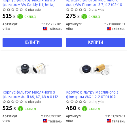
Корпус фільтру масляного з
Кришка фільтра масляного
фільтром VW Caddy III, Jetta,
Audi /VW Phaeton 3.7, 4.2 (02-10)
Crafter, Tiguan, Golf VI, T6 2.0 TDI
(17110000101) VIKA
0 відгуків
0 відгуків
(07-18) (11151792301) VIKA
515
275
₴
склад
₴
склад
Артикул:
'11151792301
Артикул:
'17110000101
Vika
Vika
Тайвань
Тайвань
КУПИТИ
КУПИТИ
Корпус фільтру масляного з
Корпус фільтру масляного з
фільтром Audi A6, A7, A8 4.0 (12-
фільтром VAG 1.2-2.0TDI (04-
18) (11151792201) VIKA
14)/Mitsubishi Outlander II XL,
0 відгуків
0 відгуків
Lancer 2.0 D (07-) (11151792401)
525
460
₴
склад
₴
склад
VIKA
Артикул:
'11151792201
Артикул:
'11151792401
Vika
Vika
Тайвань
Тайвань