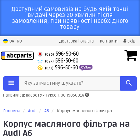
Доступний самовивіз на будь-якій точці
видачі через 20 хвилин після
замовлення, при наявності необхідного
товару.
UA
RU
Доставка і оплата
Контакти
Вхід
596-50-60
(095)
596-50-60
(097)
596-50-60
(073)
Яку запчастину шукаєте?
Наприклад: насос ГУР Туксон, 06H905601A
Головна
Audi
A6
Корпус масляного фільтра
Корпус масляного фільтра на
Audi A6