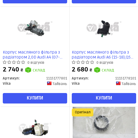
Корпус масляного фільтра з
Корпус масляного фільтра з
радіатором 2,0D Audi A4 (07-
радіатором Audi A6 (15-18),Q5
15),A6 (12-),Q5 (09-)
(13-17) (11151778101) VIKA
0 відгуків
0 відгуків
(11151777801) VIKA
2 740
2 680
₴
склад
₴
склад
Артикул:
11151777801
Артикул:
11151778101
Vika
Vika
Тайвань
Тайвань
КУПИТИ
КУПИТИ
Оригінал