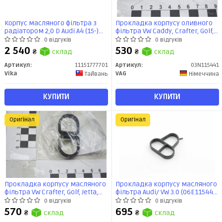
Корпус масляного фільтра з
Прокладка корпусу оливного
радіатором 2,0 D Audi A4 (15-)
фільтра VW Caddy, Crafter, Golf,
(11151777701) vika
Jetta, Passat/Skoda Octavia,
0 відгуків
0 відгуків
Superb, Yeti/Seat Ateca 1.6, 2.0
2 540
530
₴
склад
₴
склад
(16-) (03N115441) VAG
Артикул:
11151777701
Артикул:
03N115441
Vika
VAG
Тайвань
Німеччина
КУПИТИ
КУПИТИ
Оригінал
Оригінал
Прокладка корпусу масляного
Прокладка корпусу масляного
фільтра VW Crafter, Golf, Jetta,
фільтра Audi/ VW 3.0 (06E115446)
Passat, Tiguan/Seat Ateca, Ibiza,
VAG
0 відгуків
0 відгуків
Leon Tolrdo 2.0 (03N117070) VAG
570
695
₴
склад
₴
склад