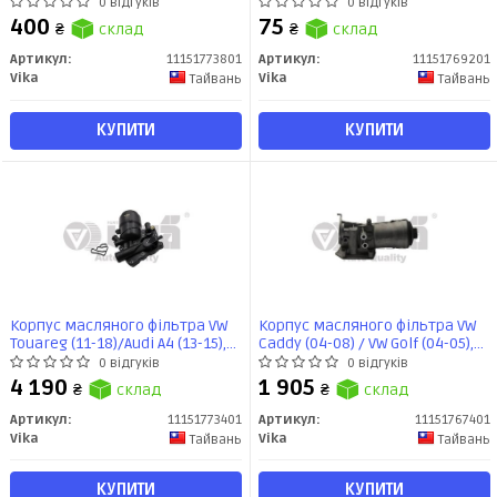
(04-13), Jetta (06-11), Passat (06-
13)/VW Golf (07-14),Jetta (06-
0 відгуків
0 відгуків
11) / Audi A4 (05-08), A6 (05-11)
14),Passat (08-15),Tiguan (08-
400
75
₴
склад
₴
склад
(11151773801) VIKA
17),T5 (12-16) (11151769201) VIKA
Артикул:
11151773801
Артикул:
11151769201
Vika
Vika
Тайвань
Тайвань
КУПИТИ
КУПИТИ
Корпус масляного фільтра VW
Корпус масляного фільтра VW
Touareg (11-18)/Audi A4 (13-15),
Caddy (04-08) / VW Golf (04-05),
A6 (11-18), A8 (10-17), Q7 (10-15),
Polo (00-05), Sharan (03-05), T5
0 відгуків
0 відгуків
A6 (11-18) (11151773401) VIKA
(03-07) / Audi A4 (05-08), A6 (05
4 190
1 905
₴
склад
₴
склад
-08) (11151767401) VIKA
Артикул:
11151773401
Артикул:
11151767401
Vika
Vika
Тайвань
Тайвань
КУПИТИ
КУПИТИ