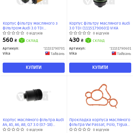
Корпус фільтру масляного з
Корпус фільтру масляного Audi
фільтром Audi 3.0 TDI
3.0 TDI (11151790601) VIKA
(11151790701) VIKA
0 відгуків
0 відгуків
560
430
₴
склад
₴
склад
Артикул:
'11151790701
Артикул:
'11151790601
Vika
Vika
Тайвань
Тайвань
КУПИТИ
КУПИТИ
Корпус масляного фільтра Audi
Прокладка корпуса масляного
A4, A5, A6, A8, Q7 3.0 (07-18)
фільтра VW Passat, Polo, Tiguan,
(11151791201) VIKA
Golf/Audi A3-A6/Skoda Octavia,
0 відгуків
0 відгуків