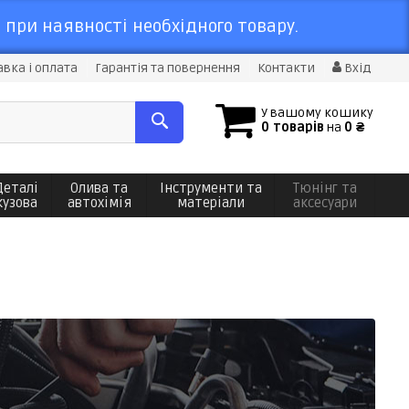
 при наявності необхідного товару.
вка і оплата
Гарантія та повернення
Контакти
Вхід
У вашому кошику
0 товарів
на
0 ₴
Деталі
Олива та
Інструменти та
Тюнінг та
кузова
автохімія
матеріали
аксесуари