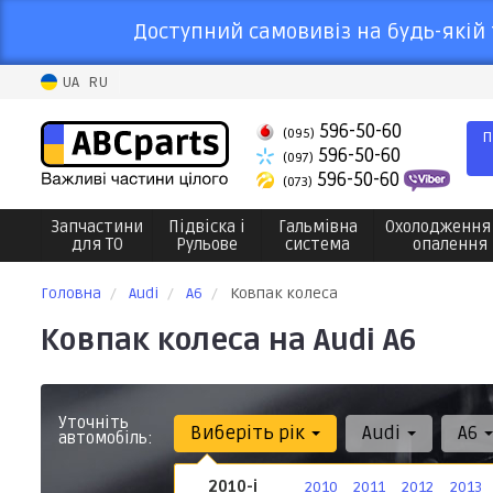
Доступний самовивіз на будь-якій 
UA
RU
596-50-60
(095)
П
596-50-60
(097)
596-50-60
(073)
Запчастини
Підвіска і
Гальмівна
Охолодження
для ТО
Рульове
система
опалення
Головна
Audi
A6
Ковпак колеса
Ковпак колеса на Audi A6
Уточніть
Виберіть рік
Audi
A6
автомобіль:
2010-і
2010
2011
2012
2013