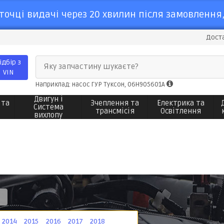
точці видачі через 20 хвилин після замовлення,
Доста
ідбір з
Яку запчастину шукаєте?
VIN
Наприклад: насос ГУР Туксон, 06H905601A
Двигун і
 та
Зчеплення та
Електрика та
Система
трансмісія
Освітлення
вихлопу
2014
2015
2016
2017
2018