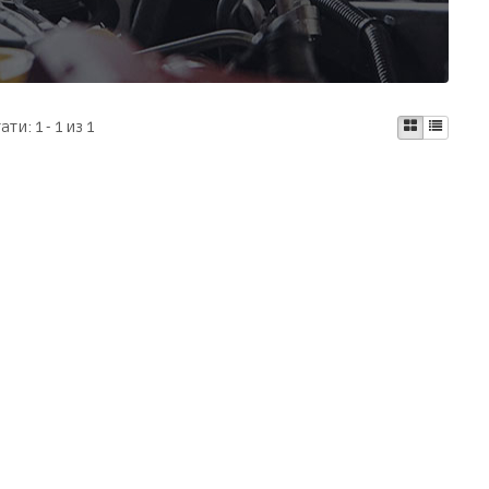
тати:
1 - 1 из 1