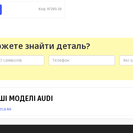
Код: 97281-10
ожете знайти деталь?
ШІ МОДЕЛІ AUDI
еса A4