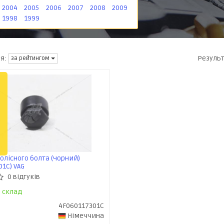
2004
2005
2006
2007
2008
2009
1998
1999
Резуль
я:
за рейтингом
олісного болта (чорний)
01C) VAG
0 відгуків
склад
4F060117301C
Німеччина