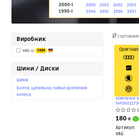
2000-і
2000
2001
2002
2003
1990-і
1994
1995
1996
1997
Сортуванн
Виробник
Оригінал
VAG
OEM
(1)
Шини / Диски
Шини
Болти, шпильки, гайки кріплення
колеса
Ковпачок к
(4F0601173
180
₴
Артикул:
VAG