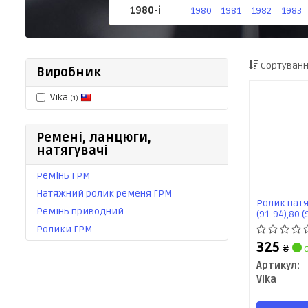
1980-і
1980
1981
1982
1983
Сортуванн
Виробник
Vika
(1)
Ремені, ланцюги,
натягувачі
Ремінь ГРМ
Натяжний ролик ременя ГРМ
Ролик натя
Ремінь приводний
(91-94),80 (
Ролики ГРМ
325
₴
с
Артикул:
Vika