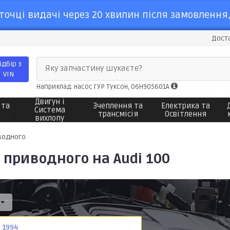
точці видачі через 20 хвилин після замовлення,
Доста
ідбір з
Яку запчастину шукаєте?
VIN
Наприклад: насос ГУР Туксон, 06H905601A
Двигун і
 та
Зчеплення та
Електрика та
Система
трансмісія
Освітлення
вихлопу
водного
 приводного на Audi 100
1994