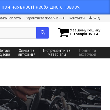
 при наявності необхідного товару.
вка і оплата
Гарантія та повернення
Контакти
Вхід
У вашому кошику
0 товарів
на
0 ₴
Деталі
Олива та
Інструменти та
Тюнінг та
кузова
автохімія
матеріали
аксесуари