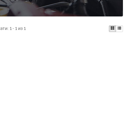
тати:
1 - 1 из 1