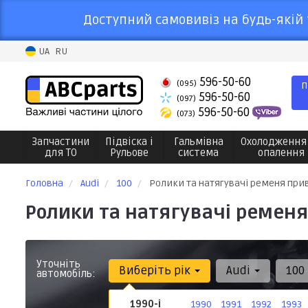
Доступний самовивіз на будь-якій 
UA
RU
596-50-60
(095)
П
596-50-60
(097)
596-50-60
(073)
Запчастини
Підвіска і
Гальмівна
Охолодження
для ТО
Рульове
система
опалення
Головна
Audi
100
Ролики та натягувачі ременя при
Ролики та натягувачі ременя
Уточніть
Виберіть рік
Audi
100
автомобіль:
1990-і
1990
1991
1992
1993