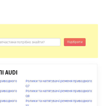
Підібрати
І AUDI
приводного
Ролики та натягувачі ременя приводного
Q7
приводного
Ролики та натягувачі ременя приводного
Q8
приводного
Ролики та натягувачі ременя приводного
TT