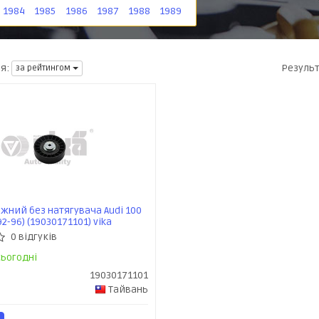
1984
1985
1986
1987
1988
1989
Резуль
я:
за рейтингом
жний без натягувача Audi 100
92-96) (19030171101) vika
0 відгуків
ьогодні
19030171101
Тайвань