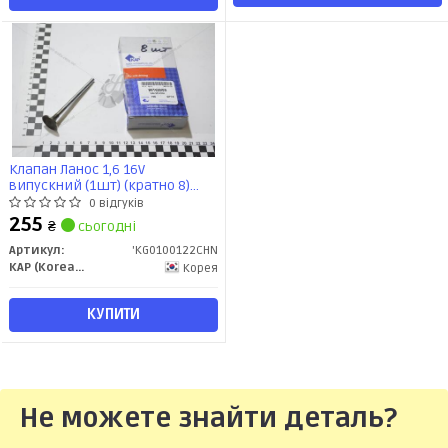
Клапан Ланос 1,6 16V
випускний (1шт) (кратно 8)
(96182805) KG0100122CHN KAP-
0 відгуків
CHN
255
₴
сьогодні
Артикул:
'KG0100122CHN
KAP (KoreaAutoParts)
Корея
КУПИТИ
Не можете знайти деталь?