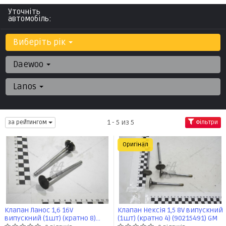
Уточніть
автомобіль:
Виберіть рік
Daewoo
Lanos
1 - 5 из 5
за рейтингом
Фільтри
Оригінал
Клапан Ланос 1,6 16V
Клапан Нексія 1,5 8V випускний
випускний (1шт) (кратно 8)
(1шт) (кратно 4) (90215491) GM