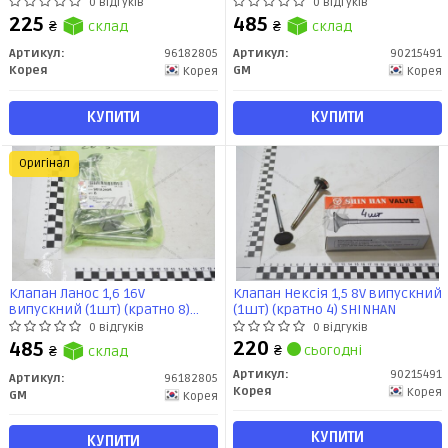
SHINHAN
0 відгуків
0 відгуків
225
485
₴
склад
₴
склад
Артикул:
96182805
Артикул:
90215491
Корея
GM
Корея
Корея
КУПИТИ
КУПИТИ
Оригінал
Клапан Ланос 1,6 16V
Клапан Нексія 1,5 8V випускний
випускний (1шт) (кратно 8)
(1шт) (кратно 4) SHINHAN
(96182805) GM
0 відгуків
0 відгуків
220
485
₴
сьогодні
₴
склад
Артикул:
90215491
Артикул:
96182805
Корея
Корея
GM
Корея
КУПИТИ
КУПИТИ