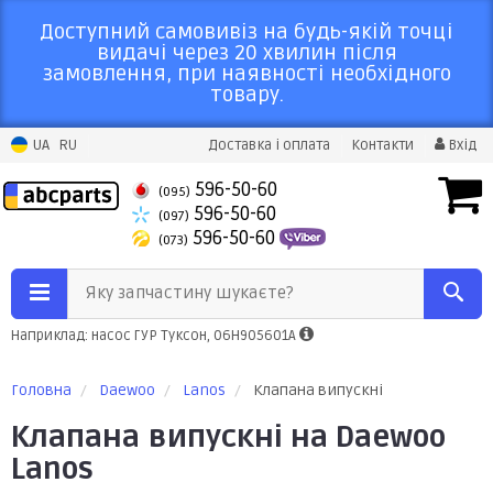
Доступний самовивіз на будь-якій точці
видачі через 20 хвилин після
замовлення, при наявності необхідного
товару.
UA
RU
Доставка і оплата
Контакти
Вхід
596-50-60
(095)
596-50-60
(097)
596-50-60
(073)
Яку запчастину шукаєте?
Наприклад: насос ГУР Туксон, 06H905601A
Головна
Daewoo
Lanos
Клапана випускні
Клапана випускні на Daewoo
Lanos