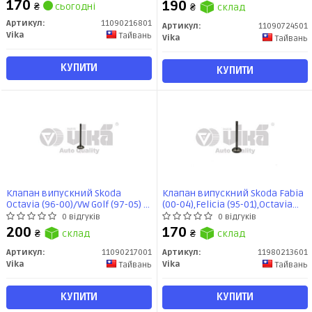
15),Tiguan (10-) (11090216801)
(11090724501) vika
170
190
₴
сьогодні
₴
склад
VIKA
Артикул:
11090216801
Артикул:
11090724501
Vika
Тайвань
Vika
Тайвань
КУПИТИ
КУПИТИ
Клапан випускний Skoda
Клапан випускний Skoda Fabia
Octavia (96-00)/VW Golf (97-05) /
(00-04),Felicia (95-01),Octavia
Audi A4 (94-01),A6 (11090217001)
(97-00/01-11) (11980213601) vika
0 відгуків
0 відгуків
vika
200
170
₴
склад
₴
склад
Артикул:
11090217001
Артикул:
11980213601
Vika
Vika
Тайвань
Тайвань
КУПИТИ
КУПИТИ