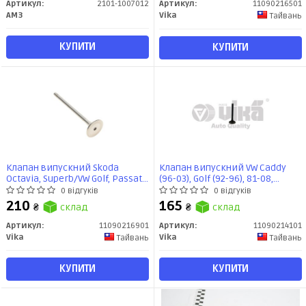
Артикул:
2101-1007012
Артикул:
11090216501
АМЗ
Vika
Тайвань
КУПИТИ
КУПИТИ
Клапан випускний Skoda
Клапан випускний VW Caddy
Octavia, Superb/VW Golf, Passat,
(96-03), Golf (92-96), 81-08,
Polo/Audi A3, A4, A6 1.8 (98-10)
Passat (88-97), Polo (95-00), T4
0 відгуків
0 відгуків
(11090216901) VIKA
(91-04) / Audi 100 (90-94), 80 (90-
210
165
₴
склад
₴
склад
96) (11090214101) VIKA
Артикул:
11090216901
Артикул:
11090214101
Vika
Vika
Тайвань
Тайвань
КУПИТИ
КУПИТИ