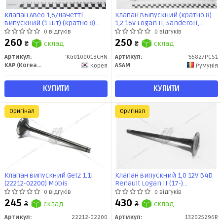
Клапан Авео 1,6/Лачетті
Клапан выпускний (кратно 8)
випускний (1 шт) (кратно 8)
1,2 16V Logan II, SanderoII,
(25192555) KG0100018CHN KAP-
ClioIII, KangooI, Symbol/Thalia
0 відгуків
0 відгуків
CHN
II (55827) Asam
260
250
₴
склад
₴
склад
Артикул:
'KG0100018CHN
Артикул:
'55827PCS1
KAP (KoreaAutoParts)
ASAM
Корея
Румунія
КУПИТИ
КУПИТИ
Оригінал
Оригінал
Клапан випускний Getz 1.1i
Клапан випускний 1,0 12V B4D
(22212-02200) Mobis
Renault Logan II (17-)
(132025296R) Renault
0 відгуків
0 відгуків
245
430
₴
склад
₴
склад
Артикул:
22212-02200
Артикул:
132025296R