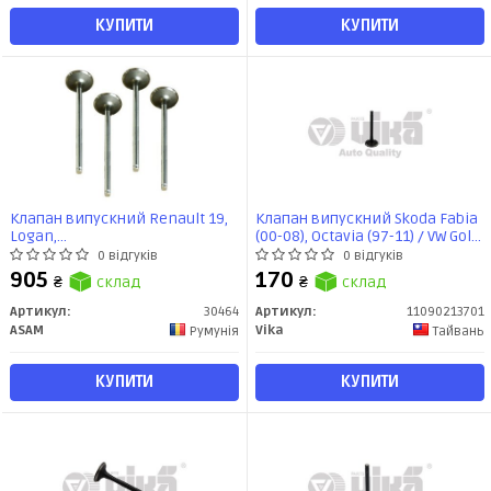
КУПИТИ
КУПИТИ
Клапан випускний Renault 19,
Клапан випускний Skoda Fabia
Logan,
(00-08), Octavia (97-11) / VW Golf
Sandero,Megane,CLio,Kangoo
(93-09), Jetta (11-) / Audi A3 (97-
0 відгуків
0 відгуків
8V (4 шт) (30464) Asam
03), A4 (95-01), A6 (95-97))
905
170
₴
склад
₴
склад
(11090213701) VIKA
Артикул:
30464
Артикул:
11090213701
ASAM
Vika
Румунія
Тайвань
КУПИТИ
КУПИТИ