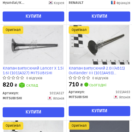
Hyundai/Kia/Mobis
RENAULT
Корея
Франція
КУПИТИ
КУПИТИ
Оригінал
Оригінал
Клапан випускний Lancer X 1.5i
Клапан випускний 2.0i (4B11)
1.6i (1011A327) MITSUBISHI
Outlander III (1011A493)
MITSUBISHI
0 відгуків
0 відгуків
710
820
₴
сьогодні
₴
склад
Артикул:
1011A493
Артикул:
1011A327
MITSUBISHI
Японія
MITSUBISHI
Японія
КУПИТИ
КУПИТИ
Оригінал
Оригінал