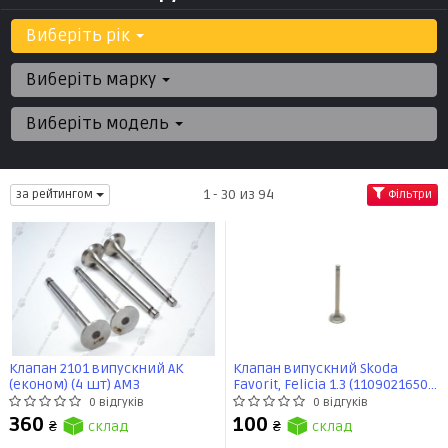
Виберіть рік
Виберіть марку
Виберіть модель
1 - 30 из 94
за рейтингом
Фільтри
Клапан 2101 випускний АК
Клапан випускний Skoda
(економ) (4 шт) АМЗ
Favorit, Felicia 1.3 (11090216501)
VIKA
0 відгуків
0 відгуків
360
100
₴
склад
₴
склад