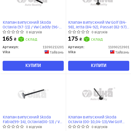
Клапан випускний Skoda
Клапан випускний VW Golf (84-
Octavia (97-11) / VW Caddy (96-
98), Jetta (84-92), Passat (82-97),
03), Golf (96-06), Pasat (94-00),
T4 (91-04) / Audi A6 (95-96), A80
0 відгуків
0 відгуків
Polo (97-02), Sharan (96-00)
(82-96) (11090213901) VIKA
165
175
₴
склад
₴
склад
(11090213201) VIKA
Артикул:
11090213201
Артикул:
11090213901
Vika
Vika
Тайвань
Тайвань
КУПИТИ
КУПИТИ
Клапан випускний Skoda
Клапан випускний Skoda
Fabia(99-14), Octavia(00-13) / VW
Octavia (00-10,04-13)/VW Golf
Golf (97-13),Passat (05-
(00-05,08-12)/Audi A4 (01-04)
0 відгуків
0 відгуків