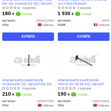
(00-10), Octavia (01-13) / VW Golf
шт.) (30470) Asam
(02-09), Jetta (06-11), Passat (03-
0 відгуків
0 відгуків
11), Touareg (03-10), T5 (06-10))
180
1 930
₴
склад
₴
склад
(11090212901) VIKA
Артикул:
11090212901
Артикул:
30470
Vika
ASAM
Тайвань
Румунія
КУПИТИ
КУПИТИ
Клапан випускний Skoda
Клапан випускний Skoda
Octavia (04-13) / VW Golf (04-14),
Felicia (95-98,98-01) / VW Golf
Jetta (06-14), Passat (06-15) /
(91-97), T4 (11091793601) VIKA
0 відгуків
0 відгуків
Audi A6 (05-15), A8 (10-14), Q5 (09-
210
190
₴
склад
₴
склад
13) (11091777101) VIKA
Артикул:
11091777101
Артикул:
11091793601
Vika
Vika
Тайвань
Тайвань