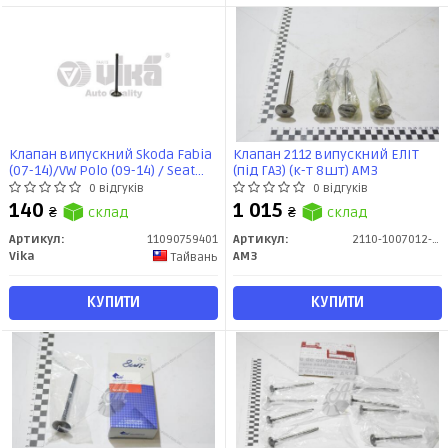
Клапан випускний Skoda Fabia
Клапан 2112 випускний ЕЛІТ
(07-14)/VW Polo (09-14) / Seat
(під ГАЗ) (к-т 8шт) АМЗ
Ibiza (08-,10-) (11090759401)
0 відгуків
0 відгуків
vika
140
1 015
₴
склад
₴
склад
Артикул:
11090759401
Артикул:
2110-1007012-ЛЭ
Vika
АМЗ
Тайвань
КУПИТИ
КУПИТИ