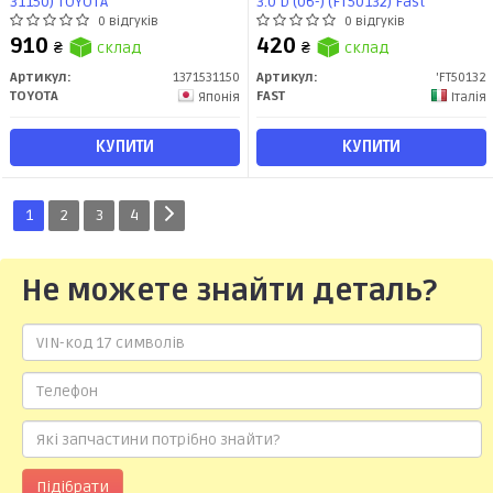
31150) TOYOTA
3.0 D (06-) (FT50132) Fast
0 відгуків
0 відгуків
910
420
₴
склад
₴
склад
Артикул:
1371531150
Артикул:
'FT50132
TOYOTA
FAST
Японія
Італія
КУПИТИ
КУПИТИ
1
2
3
4
Не можете знайти деталь?
Підібрати