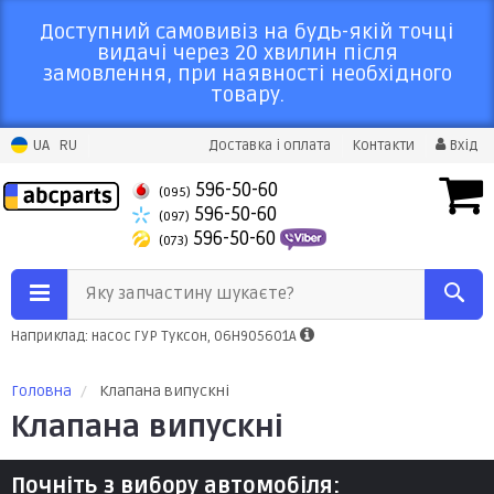
Доступний самовивіз на будь-якій точці
видачі через 20 хвилин після
замовлення, при наявності необхідного
товару.
UA
RU
Доставка і оплата
Контакти
Вхід
596-50-60
(095)
596-50-60
(097)
596-50-60
(073)
Яку запчастину шукаєте?
Наприклад: насос ГУР Туксон, 06H905601A
Головна
Клапана випускні
Клапана випускні
Почніть з вибору автомобіля: