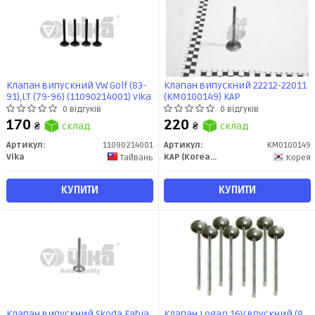
Клапан випускний VW Golf (83-
Клапан випускний 22212-22011
91),LT (79-96) (11090214001) vika
(KM0100149) KAP
0 відгуків
0 відгуків
170
220
₴
склад
₴
склад
Артикул:
11090214001
Артикул:
KM0100149
Vika
KAP (KoreaAutoParts)
Тайвань
Корея
КУПИТИ
КУПИТИ
Клапан випускний Skoda Fabia
Клапан Logan 16V впускний (8