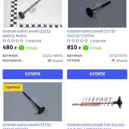
Клапан випускний (22212-
Клапан випускний (13715-
4A061) Mobis
50070) TOYOTA
0 відгуків
0 відгуків
480
810
₴
склад
₴
склад
Артикул:
22212-4A061
Артикул:
1371550070
Hyundai/Kia/Mobis
TOYOTA
Корея
Японія
КУПИТИ
КУПИТИ
Оригінал
Клапан випускний (13715-
Клапан випускний Fiat Ducato